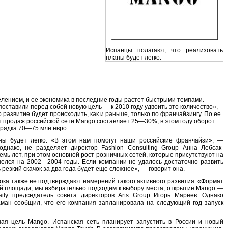
Испанцы полагают, что реализовать
планы будет легко.
лением, и ее экономика в последние годы растет быстрыми темпами.
 поставили перед собой новую цель — к 2010 году удвоить это количество»,
о развитие будет происходить, как и раньше, только по франчайзингу. По ее
ст продаж российской сети Mango составляет 25—30%, в этом году оборот
орядка 70—75 млн евро.
ны будет легко. «В этом нам помогут наши российские франчайзи», —
однако, не разделяет директор Fashion Consulting Group Анна Лебсак-
емь лет, при этом основной рост розничных сетей, которые присутствуют на
елся на 2002—2004 годы. Если компании не удалось достаточно развить
 резкий скачок за два года будет еще сложнее», — говорит она.
ка также не подтверждают намерений такого активного развития. «Формат
й площади, мы избирательно подходим к выбору места, открытие Mango —
ly председатель совета директоров Arts Group Игорь Мареев. Однако
ман сообщил, что его компания запланировала на следующий год запуск
ная цель Mango. Испанская сеть планирует запустить в России и новый