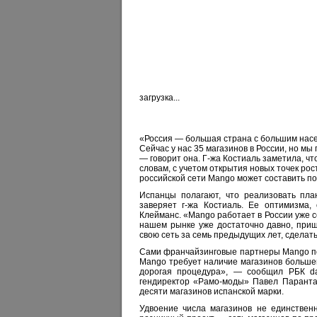
загрузка...
«Россия — большая страна с большим насе
Сейчас у нас 35 магазинов в России, но мы
— говорит она. Г-жа Костиаль заметила, чт
словам, с учетом открытия новых точек ро
российской сети Mango может составить п
Испанцы полагают, что реализовать пла
заверяет г-жа Костиаль. Ее оптимизма, 
Клейманс. «Mango работает в России уже с
нашем рынке уже достаточно давно, приш
свою сеть за семь предыдущих лет, сделать
Сами франчайзинговые партнеры Mango по
Mango требует наличие магазинов больше
дорогая процедура», — сообщил РБК dai
гендиректор «Рамо-моды» Павел Паранта
десяти магазинов испанской марки.
Удвоение числа магазинов не единствен