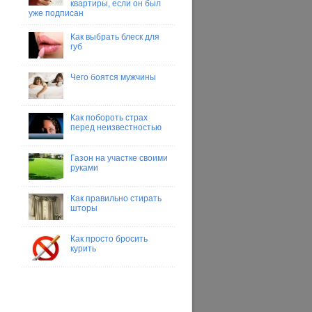
квартиры, если он был
уже подписан
Как выбрать блеск для
губ
Чего боятся мужчины
Как побороть страх
перед неизвестностью
Газон на участке своими
руками
Как правильно стирать
шторы
Как просто бросить
курить