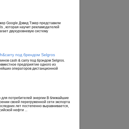
жер Google Дэвид Тэкер представили
als , которая научит рекламодателей
лагает двухуровневую систему
h&carry под брендом Selgros
инов cash & carry под брэндом Selgros.
совместное предприятие одного из
пнейших операторов дистанционной
ер для потребителей энергии В ближайшие
ении своей перегруженной сети экспорта
последних лет постепенно выравнивается,
йской нефти ...