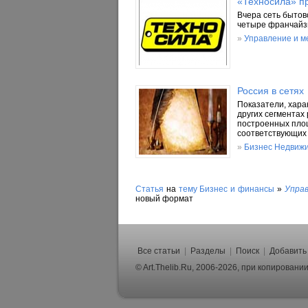
«Техносила» пр
Вчера сеть бытов
четыре франчайзи
»
Управление и 
Россия в сетях
Показатели, хара
других сегментах
построенных площ
соответствующих
»
Бизнес Недвиж
Статья
на
тему
Бизнес и финансы
»
Упра
новый формат
Все статьи
|
Разделы
|
Поиск
|
Добавить
© Art.Thelib.Ru, 2006-2026, при копирован