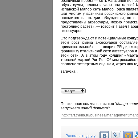
розничный проект — сеть магазинов по пр
обувь, сумки, шляпы и часы под маркой 
испанской Mango сеть Mango Touch являетс
шаг многим участникам российского рынк
находится на стадии обсуждения, но е
представлены аксессуары, можно предска
постоянно растет», — говорит Павел Паран
аксессуаров.
Это подтверждают и потенциальные конкуре
этом рост рынка аксессуаров составля
привлекательной», — говорит PR-директо
франшизу итальянской сети аксессуаров и 
этой сети. А в этом году холдинг «Март
торговой маркой Pur Pur. Объем российско
согласно экспертным оценкам, через два го
загрузка...
Постоянная ссылка на статью "
Mango занял
запускает новый формат
":
Рассказать другу