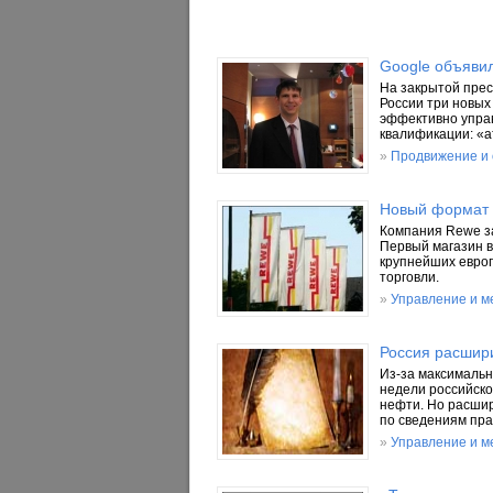
Google объявил
На закрытой прес
России три новых 
эффективно управ
квалификации: «а
»
Продвижение и
Новый формат б
Компания Rewe за
Первый магазин в
крупнейших европ
торговли.
»
Управление и 
Россия расшири
Из-за максимальн
недели российско
нефти. Но расшир
по сведениям пра
»
Управление и 