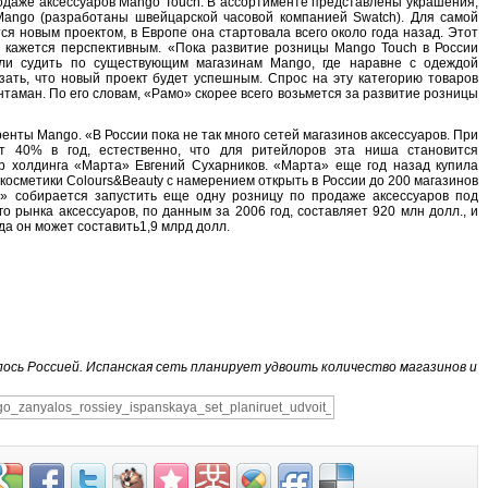
одаже аксессуаров Mango Touch. В ассортименте представлены украшения,
Mango (разработаны швейцарской часовой компанией Swatch). Для самой
я новым проектом, в Европе она стартовала всего около года назад. Этот
а кажется перспективным. «Пока развитие розницы Mango Touch в России
сли судить по существующим магазинам Mango, где наравне с одеждой
зать, что новый проект будет успешным. Спрос на эту категорию товаров
таман. По его словам, «Рамо» скорее всего возьмется за развитие розницы
нты Mango. «В России пока не так много сетей магазинов аксессуаров. При
ет 40% в год, естественно, что для ритейлоров эта ниша становится
р холдинга «Марта» Евгений Сухарников. «Марта» еще год назад купила
косметики Colours&Beauty с намерением открыть в России до 200 магазинов
а» собирается запустить еще одну розницу по продаже аксессуаров под
го рынка аксессуаров, по данным за 2006 год, составляет 920 млн долл., и
да он может составить1,9 млрд долл.
ось Россией. Испанская сеть планирует удвоить количество магазинов и