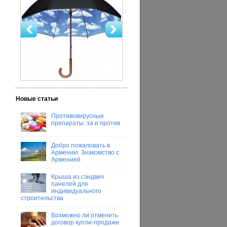
Новые статьи
Противовирусные
препараты: за и против
Добро пожаловать в
Армению. Знакомство с
Арменией
Крыша из сэндвич
панелей для
индивидуального
строительства
Возможно ли отменить
договор купли-продажи