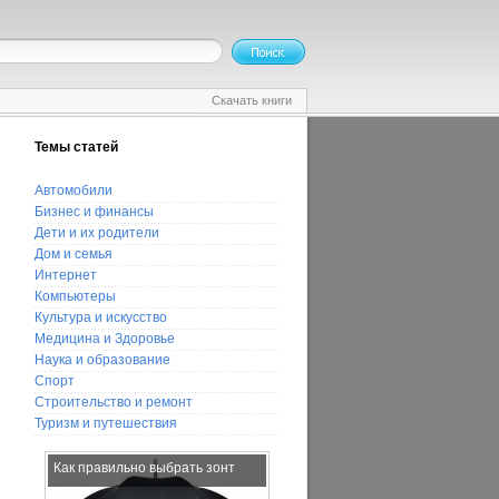
Скачать книги
Темы статей
Автомобили
Бизнес и финансы
Дети и их родители
Дом и семья
Интернет
Компьютеры
Культура и искусство
Медицина и Здоровье
Наука и образование
Спорт
Строительство и ремонт
Туризм и путешествия
Как правильно выбрать зонт
Существует ли любовь на
расстоянии?