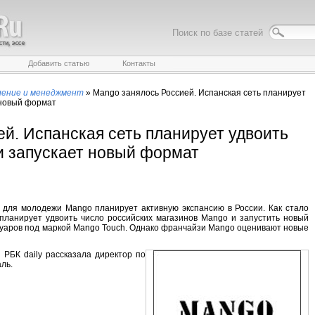
Поиск по базе статей
Добавить статью
Контакты
ление и менеджмент
»
Mango занялось Россией. Испанская сеть планирует
 новый формат
й. Испанская сеть планирует удвоить
и запускает новый формат
для молодежи Mango планирует активную экспансию в России. Как стало
я планирует удвоить число российских магазинов Mango и запустить новый
суаров под маркой Mango Touch. Однако франчайзи Mango оценивают новые
 РБК daily рассказала директор по
ль.