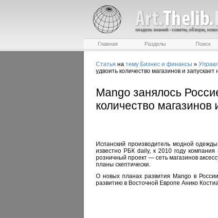
Главная
Разделы
Поиск
Статья
на
тему
Бизнес и финансы
»
Управ
удвоить количество магазинов и запускает
Mango занялось Россие
количество магазинов 
Испанский производитель модной одежды 
известно РБК daily, к 2010 году компани
розничный проект — сеть магазинов аксес
планы скептически.
О новых планах развития Mango в России
развитию в Восточной Европе Анико Костиа