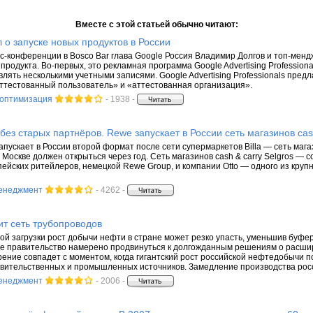
Вместе с этой статьей обычно читают:
 о запуске новых продуктов в России
с-конференции в Bosco Bar глава Google Россия Владимир Долгов и топ-менд
продукта. Во-первых, это рекламная программа Google Advertising Profession
лять несколькими учетными записями. Google Advertising Professionals пред
ттестованный пользователь» и «аттестованная организация».
 оптимизация
- 1938 -
ез старых партнёров. Rewe запускает в России сеть магазинов cas
пускает в России второй формат после сети супермаркетов Billa — сеть магаз
 Москве должен открыться через год. Сеть магазинов cash & carry Selgros — 
ейских ритейлеров, немецкой Rewe Group, и компании Otto — одного из кру
менеджмент
- 4262 -
т сеть трубопроводов
ой загрузки рост добычи нефти в стране может резко упасть, уменьшив буф
е правительство намерено продвинуться к долгожданным решениям о расшир
ение совпадет с моментом, когда гигантский рост российской нефтедобычи 
вительственных и промышленных источников. Замедление производства росси
менеджмент
- 2006 -