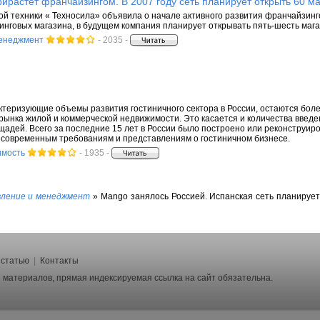
ирастёт франчайзингом. В 2007 году сеть планирует открыть 60 м
ой техники « Техносила» объявила о начале активного развития франчайзинг
нговых магазина, в будущем компания планирует открывать пять-шесть мага
менеджмент
- 2035 -
ктеризующие объемы развития гостиничного сектора в России, остаются более
 рынка жилой и коммерческой недвижимости. Это касается и количества введе
адей. Всего за последние 15 лет в России было построено или реконструиро
 современным требованиям и представлениям о гостиничном бизнесе.
имость
- 1935 -
вление и менеджмент
»
Mango занялось Россией. Испанская сеть планирует
 статью
|
Контакты
ии материалов, прямая индексируемая ссылка на сайт обязательна.