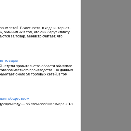
вых сетей. В частности, в ходе интернет-
 обвинил их в том, что они берут «плату
ются за товар. Министр считает, что
ые товары
й недели правительство области объявило
 товаров местного производства. По данным
аботает около 50 торговых сетей, в том
рным обществом
дующем году — об этом сообщил вчера « Ъ»