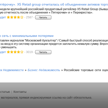
тёрочку». X5 Retail group отчиталась об объединении активов тор
недели крупнейший российский продуктовый ритейлер X5 Retail Group (бывша
ю отчетность после объединения « Пятерочки» и « Перекрестка».
аудит
- 2587 -
ую сеть с минимальными потерями
авлен журналом "Московский бухгалтер" / Самый быстрый способ реализаци
о за вход в эту систему организации придется заплатить немалую сумму. Впр
о уменьшить.
аудит
- 3019 -
ок Недвижимости
»
Бизнес Недвижимость
»
Российские торговые сети оце
 статью
|
Контакты
ии материалов, прямая индексируемая ссылка на сайт обязательна.