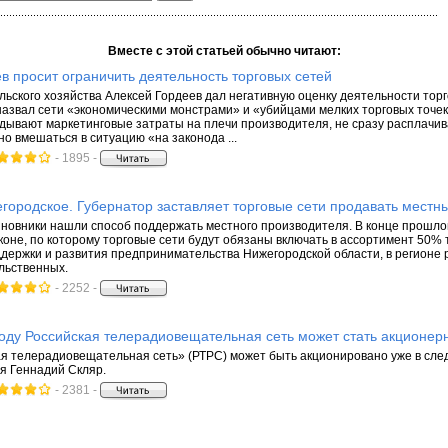
Вместе с этой статьей обычно читают:
в просит ограничить деятельность торговых сетей
льского хозяйства Алексей Гордеев дал негативную оценку деятельности торго
азвал сети «экономическими монстрами» и «убийцами мелких торговых точек»,
адывают маркетинговые затраты на плечи производителя, не сразу расплачива
но вмешаться в ситуацию «на законода ...
- 1895 -
городское. Губернатор заставляет торговые сети продавать местн
новники нашли способ поддержать местного производителя. В конце прошло
коне, по которому торговые сети будут обязаны включать в ассортимент 50%
держки и развития предпринимательства Нижегородской области, в регионе р
льственных.
- 2252 -
оду Российская телерадиовещательная сеть может стать акционе
я телерадиовещательная сеть» (РТРС) может быть акционировано уже в сле
я Геннадий Скляр.
- 2381 -