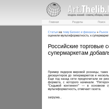
Главная
Разделы
Поиск
Статья
на
тему
Бизнес и финансы
»
Рынок
оценили мультиформатность: к супермарке
Российские торговые с
супермаркетам добавл
Пример лидеров мировой розницы, таких 
дискаунтеров до гипермаркетов и несколь
Еще год назад сети предпочитали не рис
формата, с которого начинали. "Пятеро
"Седьмой континент" — в основном с
мультиформатность, отмечает газета.
загрузка...