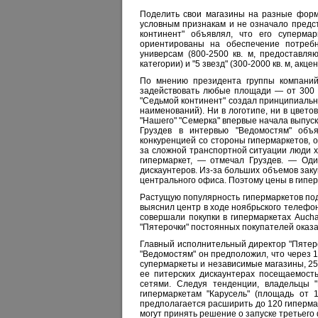
Поделить свои магазины на разные форм
условным признакам и не означало предс
континент" объявлял, что его суперма
ориентированы на обеспечение потребн
универсам (800-2500 кв. м, предоставл
категории) и "5 звезд" (300-2000 кв. м, ак
По мнению президента группы компаний 
задействовать любые площади — от 300 к
"Седьмой континент" создал принципиально
наименований). Ни в логотипе, ни в цвето
"Нашего" "Семерка" впервые начала выпус
Груздев в интервью "Ведомостям" объ
конкуренцией со стороны гипермаркетов, о
за сложной транспортной ситуации люди х
гипермаркет, — отмечал Груздев. — Оди
дискаунтеров. Из-за больших объемов заку
центрального офиса. Поэтому цены в гипер
Растущую популярность гипермаркетов по
выяснил центр в ходе ноябрьского телефо
совершали покупки в гипермаркетах Aucha
"Пятерочки" постоянных покупателей оказа
Главный исполнительный директор "Пятероч
"Ведомостям" он предположил, что через 
супермаркеты и независимые магазины, 25-
ее питерских дискаунтерах посещаемост
сетями. Следуя тенденции, владельцы 
гипермаркетам "Карусель" (площадь от 
предполагается расширить до 120 гипермар
могут принять решение о запуске третьего