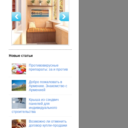
Новые статьи
Противовирусные
препараты: за и против
Добро пожаловать в
Армению. Знакомство с
Арменией
Крыша из сэндвич
панелей для
индивидуального
строительства
Возможно ли отменить
договор купли-продажи