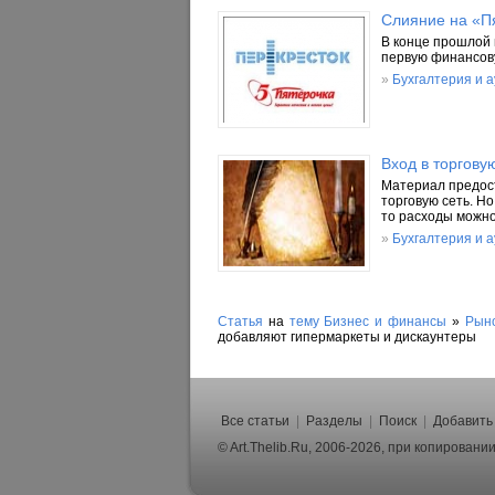
Слияние на «Пя
В конце прошлой 
первую финансову
»
Бухгалтерия и 
Вход в торгов
Материал предост
торговую сеть. Н
то расходы можн
»
Бухгалтерия и 
Статья
на
тему
Бизнес и финансы
»
Рын
добавляют гипермаркеты и дискаунтеры
Все статьи
|
Разделы
|
Поиск
|
Добавить
© Art.Thelib.Ru, 2006-2026, при копирован