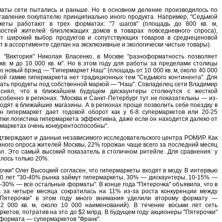
аты сети пытались и раньше. Но в основном деление производилось по
тавление покупателю принципиально иного продукта. Например, "Седьмой
ркеты работают в трех форматах: "7 шагов" (площадь до 800 кв. м,
остей жителей близлежащих домов в товарах повседневного спроса),
яют широкий выбор продуктов и сопутствующих товаров в среднеценовой
цент в ассортименте сделан на эксклюзивные и экологически чистые товары).
"Виктория" Николая Власенко, в Москве "разноформатность позволяет
в. м до 10 000 кв. м". Но в этом году для работы за пределами столицы
 новый брэнд — "Гипермаркет Наш" (площадь от 10 000 кв. м, около 40 000
вой гамме гипермаркета нет традиционных тем "Седьмого континента". Для
кать продукты под собственной маркой — "Наш". Совладелец сети Владимир
яснял, что в ближайшем будущем дискаунтеры столкнутся с жесткой
собенно в регионах. "Москва и Санкт-Петербург тут не показательны — из-
одят в ближайшие магазины. А в регионах проще позволить себе поездку в
н гипермаркет дает годовой оборот как у 6-8 супермаркетов или 20-25
пки логистика гипермаркета эффективна, даже если он находится далеко от
маркетах очень конкурентоспособны".
дтверждают и данные независимого исследовательского центра РОМИР. Как
нного опроса жителей Москвы, 22% горожан чаще всего за последний месяц
n. Это самый высокий показатель в столичном ритейле. Для сравнения: у
лось только 20%.
ки" Олег Высоцкий согласен, что гипермаркеты входят в моду. В интервью
10 лет "30-40% рынка займут гипермаркеты, 30% — дискаунтеры, 10-15% —
30% — все остальные форматы". В конце года "Пятерочка" объявила, что в
ь за четыре месяца сократилась на 11% из-за роста конкуренции между
"Пятерочки" в этом году много внимания уделили второму формату —
12 000 кв. м, около 10 000 наименований). В течение восьми лет сеть
кетов, потратив на это до $2 млрд. В будущем году акционеры "Пятерочки"
 формата — супермаркетов "Франк".