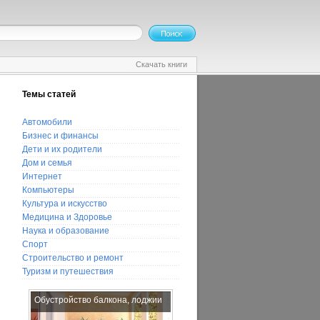
Скачать книги
Темы статей
Автомобили
Бизнес и финансы
Дети и их родители
Дом и семья
Интернет
Компьютеры
Культура и искусство
Медицина и Здоровье
Наука и образование
Спорт
Строительство и ремонт
Туризм и путешествия
Обустройство балкона, лоджии
Как почувствовать себя
счастливым