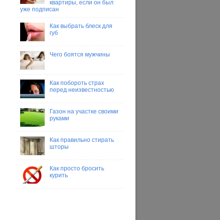
квартиры, если он был
уже подписан
Как выбрать блеск для
губ
Чего боятся мужчины
Как побороть страх
перед неизвестностью
Газон на участке своими
руками
Как правильно стирать
шторы
Как просто бросить
курить