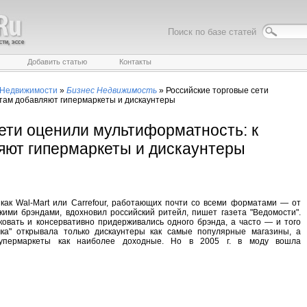
Поиск по базе статей
Добавить статью
Контакты
 Недвижимости
»
Бизнес Недвижимость
»
Российские торговые сети
там добавляют гипермаркеты и дискаунтеры
ети оценили мультиформатность: к
яют гипермаркеты и дискаунтеры
как Wal-Mart или Carrefour, работающих почти со всеми форматами — от
кими брэндами, вдохновил российский ритейл, пишет газета "Ведомости".
ковать и консервативно придерживались одного брэнда, а часто — и того
чка" открывала только дискаунтеры как самые популярные магазины, а
упермаркеты как наиболее доходные. Но в 2005 г. в моду вошла