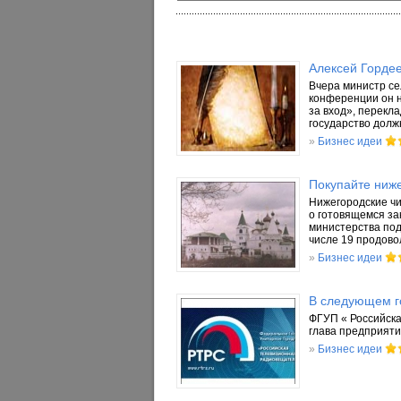
Алексей Гордее
Вчера министр се
конференции он н
за вход», перекл
государство долж
»
Бизнес идеи
Покупайте ниже
Нижегородские чи
о готовящемся за
министерства под
числе 19 продово
»
Бизнес идеи
В следующем г
ФГУП « Российска
глава предприяти
»
Бизнес идеи