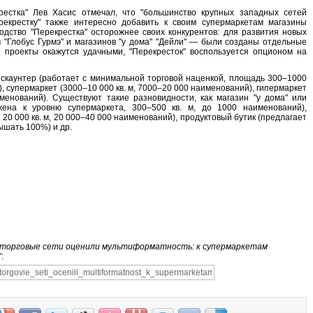
рестка" Лев Хасис отмечал, что "большинство крупных западных сетей
екрестку" также интересно добавить к своим супермаркетам магазины
одство "Перекрестка" осторожнее своих конкурентов: для развития новых
 "Глобус Гурмэ" и магазинов "у дома" "Дейли" — были созданы отдельные
и проекты окажутся удачными, "Перекресток" воспользуется опционом на
скаунтер (работает с минимальной торговой наценкой, площадь 300–1000
), супермаркет (3000–10 000 кв. м, 7000–20 000 наименований), гипермаркет
менований). Существуют такие разновидности, как магазин "у дома" или
жена к уровню супермаркета, 300–500 кв. м, до 1000 наименований),
т 20 000 кв. м, 20 000–40 000 наименований), продуктовый бутик (предлагает
ышать 100%) и др.
 торговые сети оценили мультиформатность: к супермаркетам
":