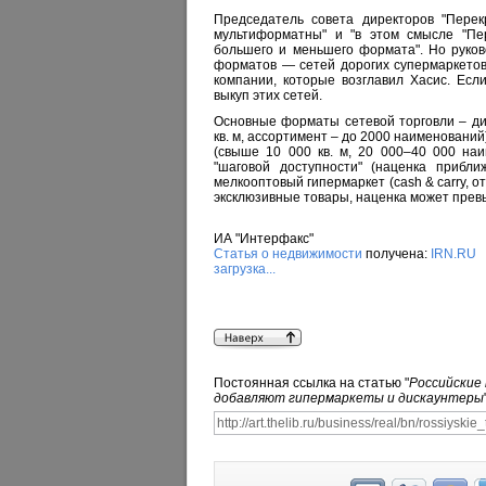
Председатель совета директоров "Перек
мультиформатны" и "в этом смысле "Пер
большего и меньшего формата". Но руков
форматов — сетей дорогих супермаркетов
компании, которые возглавил Хасис. Есл
выкуп этих сетей.
Основные форматы сетевой торговли – ди
кв. м, ассортимент – до 2000 наименований
(свыше 10 000 кв. м, 20 000–40 000 наи
"шаговой доступности" (наценка прибли
мелкооптовый гипермаркет (cash & carry, о
эксклюзивные товары, наценка может прев
ИА "Интерфакс"
Статья о недвижимости
получена:
IRN.RU
загрузка...
Постоянная ссылка на статью "
Российские
добавляют гипермаркеты и дискаунтеры