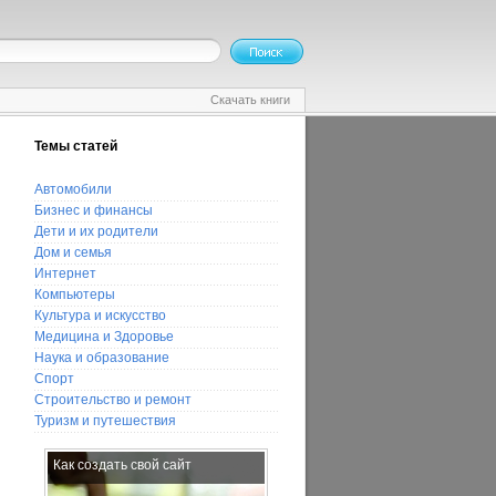
Скачать книги
Темы статей
Автомобили
Бизнес и финансы
Дети и их родители
Дом и семья
Интернет
Компьютеры
Культура и искусство
Медицина и Здоровье
Наука и образование
Спорт
Строительство и ремонт
Туризм и путешествия
Как создать свой сайт
Лечебные свойства талой воды