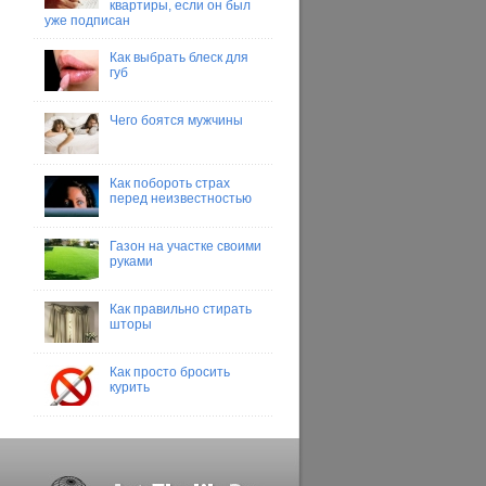
квартиры, если он был
уже подписан
Как выбрать блеск для
губ
Чего боятся мужчины
Как побороть страх
перед неизвестностью
Газон на участке своими
руками
Как правильно стирать
шторы
Как просто бросить
курить