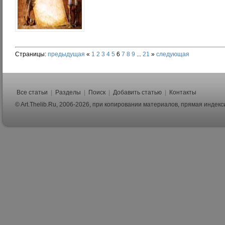
Страницы:
предыдущая
«
1
2
3
4
5
6
7
8
9
...
21
»
следующая
Все статьи
|
Разделы
|
Поиск
|
Добавить статью
|
Контакты
© Art.Thelib.Ru, 2006-2026, при копировании материалов, прямая индек