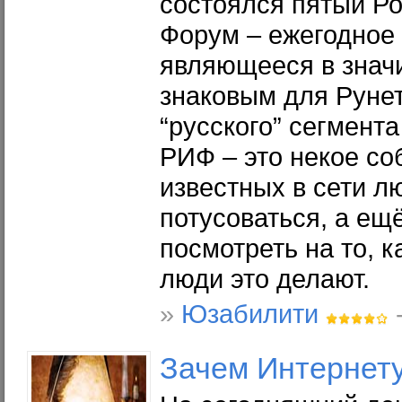
состоялся пятый Р
Форум – ежегодное
являющееся в знач
знаковым для Рунета
“русского” сегмент
РИФ – это некое со
известных в сети л
потусоваться, а ещё
посмотреть на то, 
люди это делают.
»
Юзабилити
-
Зачем
Интернет