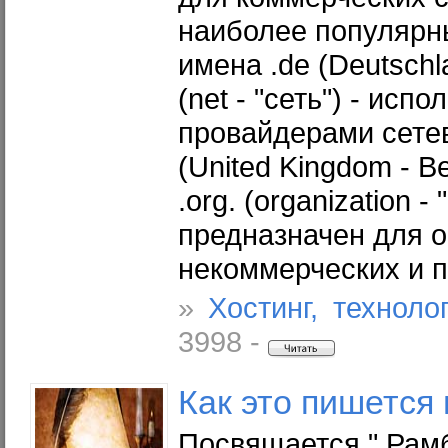
наиболее популярн
имена .de (Deutschl
(net - "сеть") - испо
провайдерами сетев
(United Kingdom - В
.org. (organization -
предназначен для 
некоммерческих и п
»
Хостинг, техноло
3998 -
Как это пишется
Посвящается " Рам