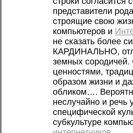
строки согласится с
представители рода
строящие свою жизн
компьютеров и
Инт
не сказать более си
КАРДИНАЛЬНО, отл
земных сородичей.
ценностями, тради
образом жизни и д
обликом…. Вероятно
неслучайно и речь 
специфической куль
субкультуре компь
интернетчиков
.