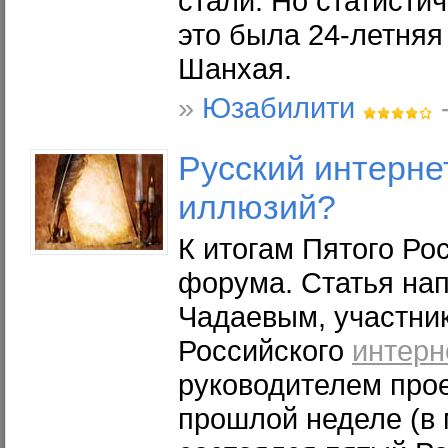
стали. Но статистич
это была 24-летняя
Шанхая.
»
Юзабилити
-
Русский
интерне
иллюзий?
К итогам Пятого Ро
форума. Статья на
Чадаевым, участник
Российского
интерн
руководителем про
прошлой неделе (в 