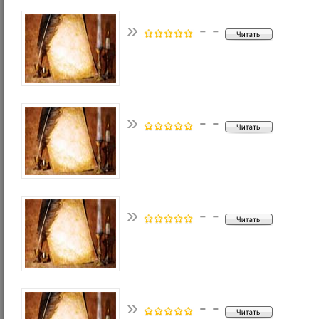
»
- -
»
- -
»
- -
»
- -