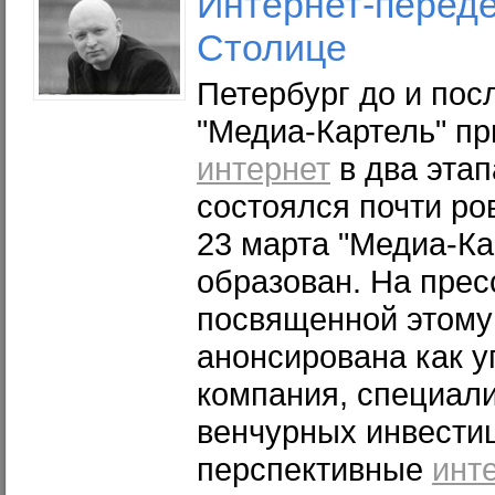
Интернет
-перед
Столице
Петербург до и пос
"Медиа-Картель" пр
интернет
в два этап
состоялся почти ров
23 марта "Медиа-Ка
образован. На прес
посвященной этому
анонсирована как 
компания, специал
венчурных инвести
перспективные
инт