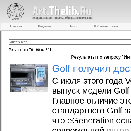
Главная
Разделы
Поиск
Добавить статью
Результаты 76 - 90 из 311
Результаты по запросу "Ин
Golf получил дос
С июля этого года 
выпуск модели Golf 
Главное отличие эт
стандартного Golf з
что eGeneration ос
современной
интер