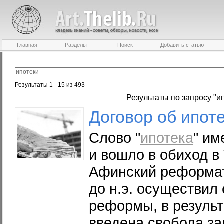
Главная
Разделы
Поиск
Добавить статью
Результаты 1 - 15 из 493
Результаты по запросу "и
Договор об
ипот
Слово "
ипотека
" им
и вошло в обиход в V
Афинский реформато
до н.э. осуществил
реформы, в результ
введена свобода з