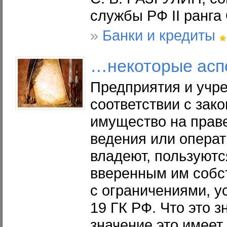
службы РФ II ранга
»
Банки и кредиты
…
некоторые
асп
Предприятия и учре
соответствии с зак
имущество на праве
ведения или операт
владеют, пользуют
вверенным им собс
с ограничениями, у
19 ГК РФ. Что это з
значение это имеет