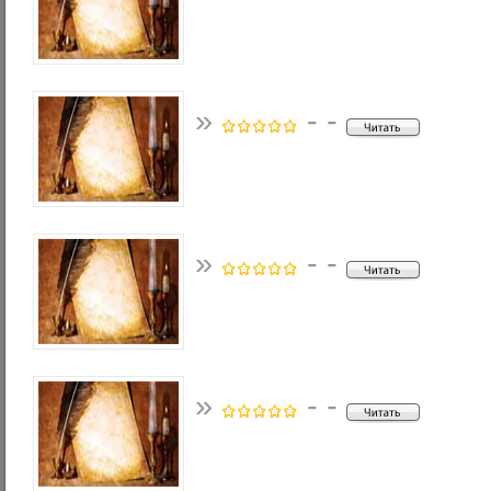
»
- -
»
- -
»
- -