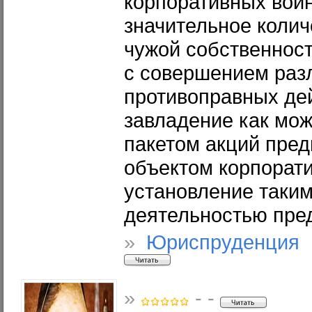
корпоративных войн
значительное колич
чужой собственност
с совершением раз
противоправных де
завладение как мо
пакетом акций пре
объектом корпорати
установление таким
деятельностью пре
»
Юриспруденция 
»
- -