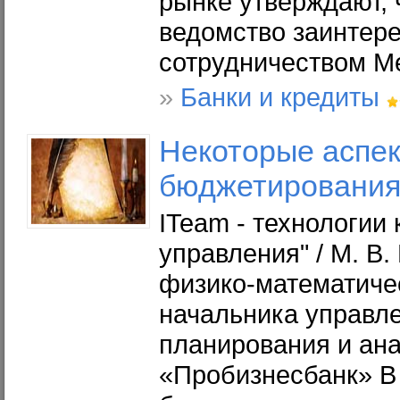
рынке утверждают,
ведомство заинтер
сотрудничеством Me
»
Банки и кредиты
Некоторые
аспек
бюджетирования
ITeam - технологии
управления" / М. В.
физико-математичес
начальника управл
планирования и ан
«Пробизнесбанк» В