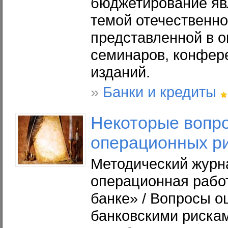
бюджетирование яв
темой отечественн
представленной в о
семинаров, конфер
изданий.
»
Банки и кредиты
Некоторые
вопр
операционных р
Методический журн
операционная рабо
банке» / Вопросы о
банковскими риска