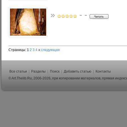
»
- -
Страницы:
1
2
3
4
»
следующая
Все статьи
|
Разделы
|
Поиск
|
Добавить статью
|
Контакты
© Art.Thelib.Ru, 2006-2026, при копировании материалов, прямая индек