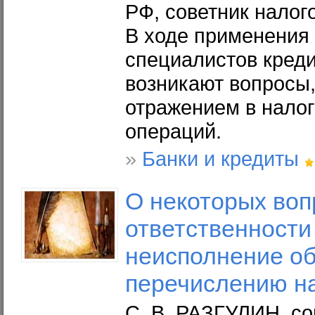
РФ, советник налог
В ходе применения 
специалистов кред
возникают вопросы,
отражением в налог
операций.
»
Банки и кредиты
О
некоторых
воп
ответственности
неисполнение об
перечислению н
С. В. РАЗГУЛИН, со