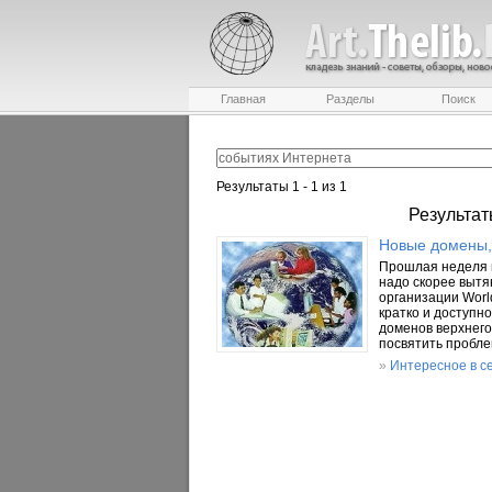
Главная
Разделы
Поиск
Результаты 1 - 1 из 1
Результат
Новые домены,
Прошлая неделя в
надо скорее вытян
организации Worl
кратко и доступн
доменов верхнего 
посвятить пробле
»
Интересное в с