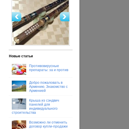
Новые статьи
Противовирусные
препараты: за и против
Добро пожаловать в
Армению. Знакомство с
Арменией
Крыша из сэндвич
панелей для
индивидуального
строительства
Возможно ли отменить
договор купли-продажи