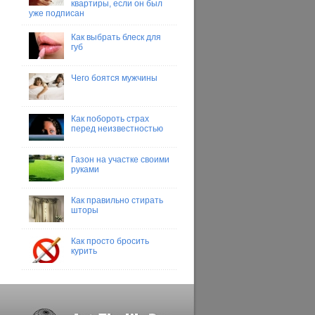
квартиры, если он был
уже подписан
Как выбрать блеск для
губ
Чего боятся мужчины
Как побороть страх
перед неизвестностью
Газон на участке своими
руками
Как правильно стирать
шторы
Как просто бросить
курить