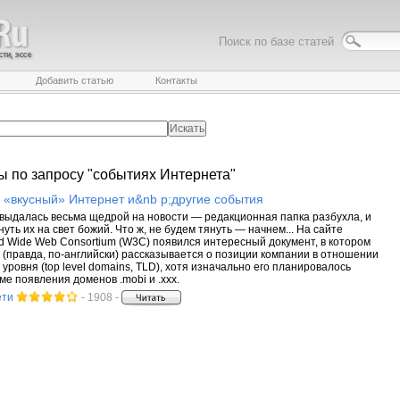
Поиск по базе статей
Добавить статью
Контакты
ы по запросу "событиях Интернета"
 «вкусный»
Интернет
и&nb p;другие
события
ыдалась весьма щедрой на новости — редакционная папка разбухла, и
уть их на свет божий. Что ж, не будем тянуть — начнем... На сайте
d Wide Web Consortium (W3C) появился интересный документ, в котором
о (правда, по-английски) рассказывается о позиции компании в отношении
уровня (top level domains, TLD), хотя изначально его планировалось
ме появления доменов .mobi и .xxx.
ети
- 1908 -