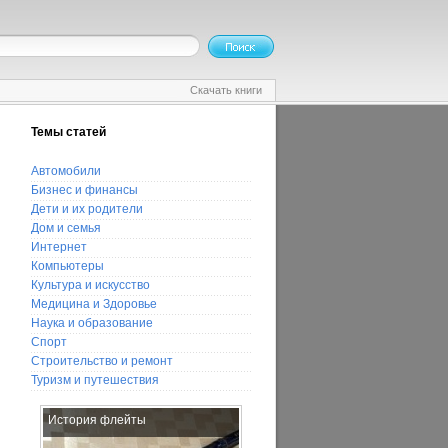
Скачать книги
Темы статей
Автомобили
Бизнес и финансы
Дети и их родители
Дом и семья
Интернет
Компьютеры
Культура и искусство
Медицина и Здоровье
Наука и образование
Спорт
Строительство и ремонт
Туризм и путешествия
История флейты
Как выбрать противопожарную
дверь