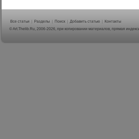
Все статьи
|
Разделы
|
Поиск
|
Добавить статью
|
Контакты
© Art.Thelib.Ru, 2006-2026, при копировании материалов, прямая индек