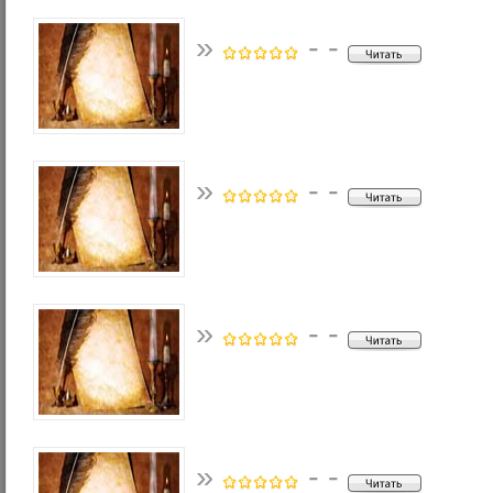
»
- -
»
- -
»
- -
»
- -