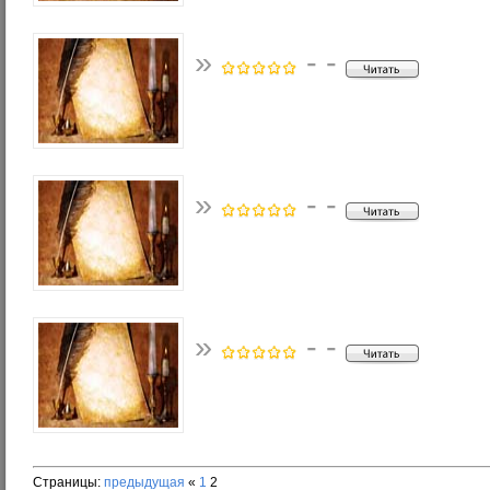
»
- -
»
- -
»
- -
Страницы:
предыдущая
«
1
2