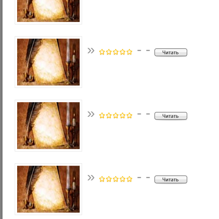
»
- -
»
- -
»
- -