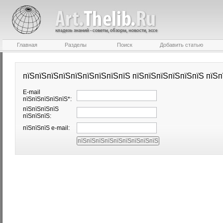
Главная
Разделы
Поиск
Добавить статью
пїЅпїЅпїЅпїЅпїЅпїЅпїЅпїЅпїЅ пїЅпїЅпїЅпїЅпїЅпїЅ пїЅп
E-mail
пїЅпїЅпїЅпїЅпїЅ*:
пїЅпїЅпїЅпїЅ
пїЅпїЅпїЅ:
пїЅпїЅпїЅ e-mail: