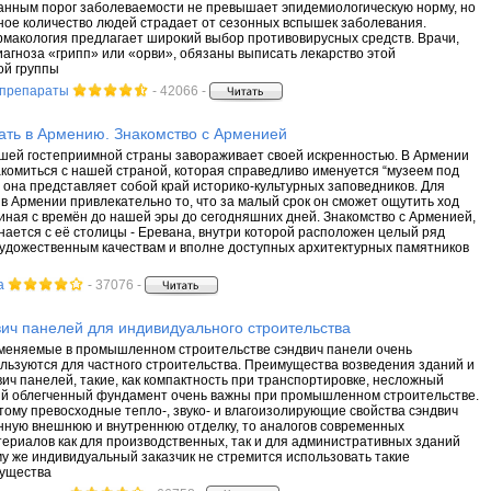
анным порог заболеваемости не превышает эпидемиологическую норму, но
ное количество людей страдает от сезонных вспышек заболевания.
макология предлагает широкий выбор противовирусных средств. Врачи,
иагноза «грипп» или «орви», обязаны выписать лекарство этой
ой группы
 препараты
- 42066 -
ать в Армению. Знакомство с Арменией
шей гостеприимной страны завораживает своей искренностью. В Армении
комиться с нашей страной, которая справедливо именуется “музеем под
 она представляет собой край историко-культурных заповедников. Для
в Армении привлекательно то, что за малый срок он сможет ощутить ход
иная с времён до нашей эры до сегодняшних дней. Знакомство с Арменией,
инается с её столицы - Еревана, внутри которой расположен целый ряд
художественным качествам и вполне доступных архитектурных памятников
а
- 37076 -
ич панелей для индивидуального строительства
меняемые в промышленном строительстве сэндвич панели очень
льзуются для частного строительства. Преимущества возведения зданий и
вич панелей, такие, как компактность при транспортировке, несложный
ый облегченный фундамент очень важны при промышленном строительстве.
этому превосходные тепло-, звуко- и влагоизолирующие свойства сэндвич
нную внешнюю и внутреннюю отделку, то аналогов современных
ериалов как для производственных, так и для административных зданий
му же индивидуальный заказчик не стремится использовать такие
ущества