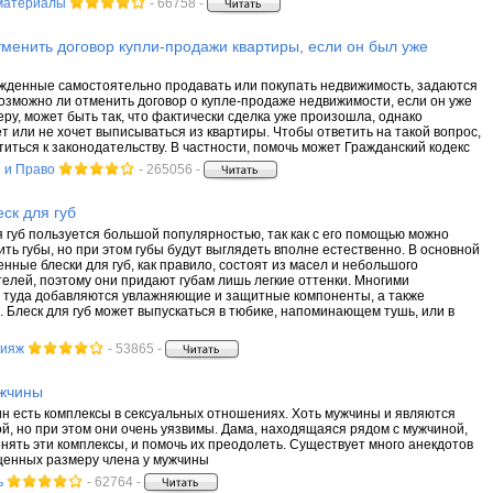
материалы
- 66758 -
менить договор купли-продажи квартиры, если он был уже
жденные самостоятельно продавать или покупать недвижимость, задаются
возможно ли отменить договор о купле-продаже недвижимости, если он уже
еру, может быть так, что фактически сделка уже произошла, однако
т или не хочет выписываться из квартиры. Чтобы ответить на такой вопрос,
иться к законодательству. В частности, помочь может Гражданский кодекс
 и Право
- 265056 -
еск для губ
я губ пользуется большой популярностью, так как с его помощью можно
ть губы, но при этом губы будут выглядеть вполне естественно. В основной
нные блески для губ, как правило, состоят из масел и небольшого
телей, поэтому они придают губам лишь легкие оттенки. Многими
 туда добавляются увлажняющие и защитные компоненты, а также
Е. Блеск для губ может выпускаться в тюбике, напоминающем тушь, или в
кияж
- 53865 -
ужчины
н есть комплексы в сексуальных отношениях. Хоть мужчины и являются
й, но при этом они очень уязвимы. Дама, находящаяся рядом с мужчиной,
онять эти комплексы, и помочь их преодолеть. Существует много анекдотов
щенных размеру члена у мужчины
ь
- 62764 -