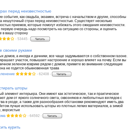
трах перед неизвестностью
 события, как свадьба, экзамен, встреча с начальством и другие, способны
ка нешуточный страх перед неизвестностью. Существует несколько
остых приемов, которые помогут избежать этого ожидания неизвестности.
В первую очередь надо посмотреть на ситуацию со стороны, и оценить
е в вашу сторону
- 53445 -
ке своими руками
х домов, а иногда и дачники, все чаще задумываются о собственном газоне.
украшает участок, повышает настроение и хорошо влияет на почву. Если вы
личном зеленом коврике рядом с домом, примите во внимание следующие
она не годится обыкновенная трава
еленение
- 62408 -
стирать шторы
ый элемент интерьера. Они имеют как эстетическое, так и практическое
ют дом от яркого солнечного света, сквозняков и любопытных взглядов с
тва в уходе, а также для разнообразия обстановки рекомендуют иметь два
Летом лучше использовать шторы из плотных легких материалов, а зимой
, ворсистые
ома
- 64592 -
сить курить