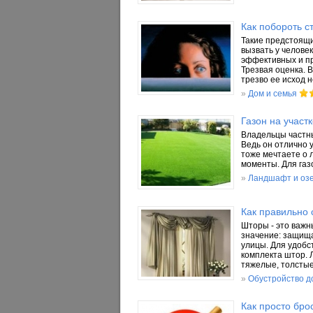
Как побороть с
Такие предстоящие
вызвать у челове
эффективных и пр
Трезвая оценка. 
трезво ее исход н
»
Дом и семья
Газон на участ
Владельцы частны
Ведь он отлично 
тоже мечтаете о 
моменты. Для газ
»
Ландшафт и оз
Как правильно 
Шторы - это важн
значение: защища
улицы. Для удобс
комплекта штор. 
тяжелые, толстые
»
Обустройство д
Как просто бро