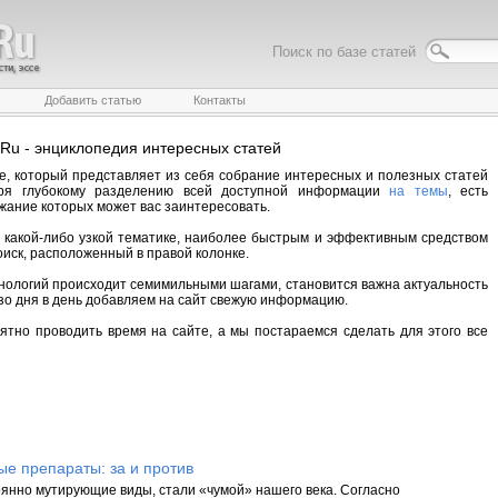
Поиск по базе статей
Добавить статью
Контакты
b.Ru - энциклопедия интересных статей
е, который представляет из себя собрание интересных и полезных статей
даря глубокому разделению всей доступной информации
на темы
, есть
жание которых может вас заинтересовать.
 к какой-либо узкой тематике, наиболее быстрым и эффективным средством
оиск, расположенный в правой колонке.
хнологий происходит семимильными шагами, становится важна актуальность
зо дня в день добавляем на сайт свежую информацию.
ятно проводить время на сайте, а мы постараемся сделать для этого все
е препараты: за и против
тоянно мутирующие виды, стали «чумой» нашего века. Согласно