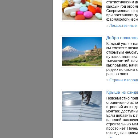
статистическим д
каждый год огром
Современная фар
при постановке д
фармакологическ
»
Лекарственные
Добро пожалов
Каждый уголок на
вы сможете позна
открытым небом”,
путешественника 
тысячелетий, нач
как правило, нач
редких по своим 
разных эпох
»
Страны и город
Крыша из сэндв
Повсеместно при
ограниченно испо
строений из сэнд
монтаж, доступн
Если добавить к 
панелей, законче
строительных мат
просто нет. Поче
очевидные преим