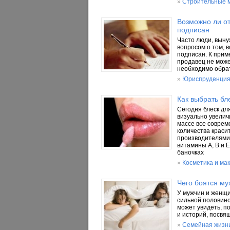
»
Строительные 
Возможно ли от
подписан
Часто люди, выну
вопросом о том, 
подписан. К прим
продавец не може
необходимо обрат
»
Юриспруденция
Как выбрать бл
Сегодня блеск дл
визуально увеличи
массе все совреме
количества краси
производителями
витамины А, В и 
баночках
»
Косметика и ма
Чего боятся м
У мужчин и женщи
сильной половино
может увидеть, п
и историй, посвя
»
Семейная жизн