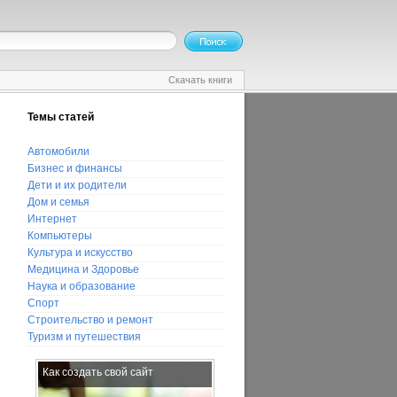
Скачать книги
Темы статей
Автомобили
Бизнес и финансы
Дети и их родители
Дом и семья
Интернет
Компьютеры
Культура и искусство
Медицина и Здоровье
Наука и образование
Спорт
Строительство и ремонт
Туризм и путешествия
Как создать свой сайт
Сравнение виртуального
хостинга и выделенного