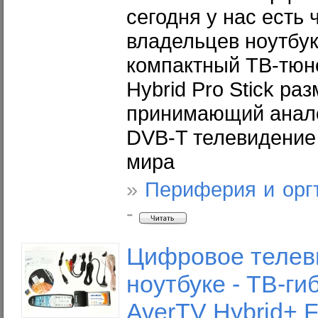
сегодня у нас есть
владельцев ноутбу
компактный ТВ-тюн
Hybrid Pro Stick ра
принимающий анало
DVB-T телевидение
мира
»
Периферия и орг
-
Цифровое телев
ноутбуке - ТВ-ги
AverTV Hybrid+ 