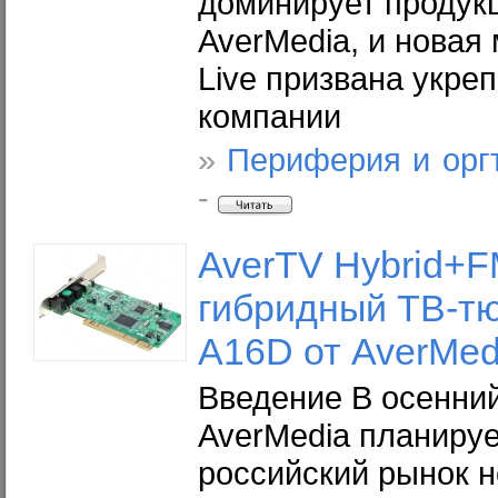
доминирует продук
AverMedia, и новая
Live призвана укре
компании
»
Периферия и орг
-
AverTV Hybrid+F
гибридный ТВ-т
A16D от AverMed
Введение В осенни
AverMedia планируе
российский рынок н