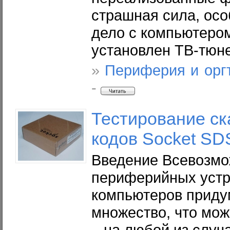
страшная сила, ос
дело с компьютером
установлен ТВ-тюне
»
Периферия и орг
-
Тестирование ск
кодов Socket S
Введение Всевозм
периферийных устр
компьютеров приду
множество, что мо
– на любой из случ