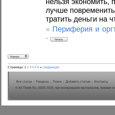
нельзя экономить, 
лучше повременить 
тратить деньги на ч
»
Периферия и орг
-
Страницы:
1
2
3
4
5
6
»
следующая
Все статьи
|
Разделы
|
Поиск
|
Добавить статью
|
Контакты
© Art.Thelib.Ru, 2006-2026, при копировании материалов, прямая 