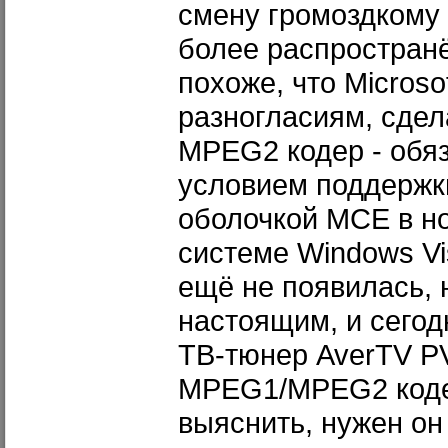
смену громоздкому
более распростран
похоже, что Microso
разногласиям, сде
MPEG2 кодер - обя
условием поддержк
оболочкой MCE в н
системе Windows Vis
ещё не появилась, 
настоящим, и сего
ТВ-тюнер AverTV P
MPEG1/MPEG2 коде
выяснить, нужен он