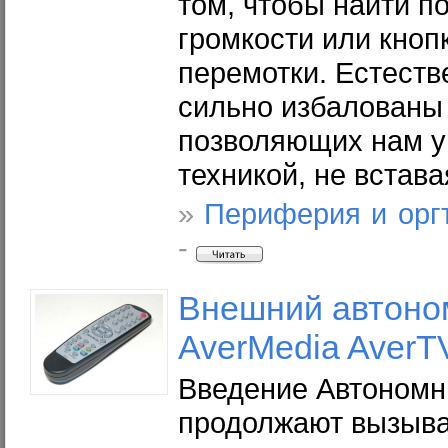
том, чтобы найти п
громкости или кноп
перемотки. Естеств
сильно избалованы 
позволяющих нам у
техникой, не встава
»
Периферия и орг
-
Внешний автоно
AverMedia AverT
Введение Автоном
продолжают вызыва