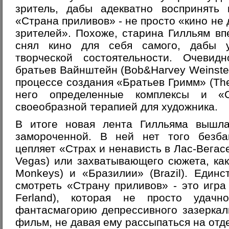
зритель, дабы адекватно воспринять 
«Страна приливов» - не просто «кино не 
зрителей». Похоже, старина Гилльям в
снял кино для себя самого, дабы у
творческой состоятельности. Очевид
братьев Вайнштейн (Bob&
Harvey Weinste
процессе создания «Братьев Гримм» (
Th
него определенные комплексы и «С
своеобразной терапией для художника.
В итоге новая лента Гилльяма вышл
замороченной. В ней нет того безб
цепляет «Страх и ненависть в Лас-Вегасе
Vegas) или захватывающего сюжета, как
Monkeys) и «Бразилии» (Brazil). Един
смотреть «Страну приливов» - это игра
Ferland), которая не просто удач
фантасмагорию депрессивного зазеркал
фильм, не давая ему рассыпаться на отд