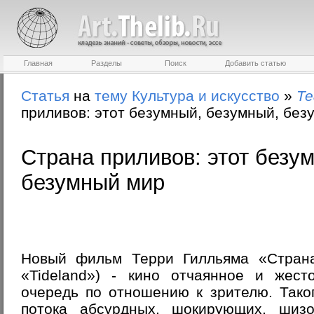
Главная
Разделы
Поиск
Добавить статью
Статья
на
тему
Культура и искусство
»
Те
приливов: этот безумный, безумный, без
Страна приливов: этот безу
безумный мир
Новый фильм Терри Гилльяма «Страна 
«Tideland») - кино отчаянное и жест
очередь по отношению к зрителю. Тако
потока абсурдных, шокирующих, шиз