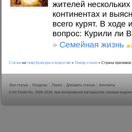
жителей нескольких 
континентах и выяс
всего курят. В ходе
вопрос: Курили ли 
»
Семейная жизнь
Статья
на
тему
Культура и искусство
»
Театр и кино
»
Страна приливов:
Все статьи
|
Разделы
|
Поиск
|
Добавить статью
|
Контакты
© Art.Thelib.Ru, 2006-2026, при копировании материалов, прямая индек