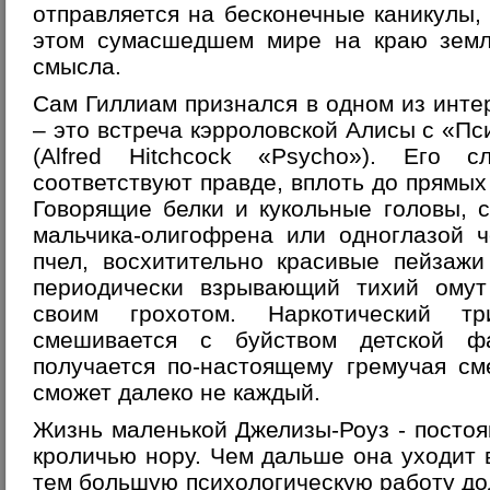
отправляется на бесконечные каникулы, 
этом сумасшедшем мире на краю земли
смысла.
Сам Гиллиам признался в одном из инте
– это встреча кэрроловской Алисы с «П
(Alfred Hitchcock «Psycho»). Его 
соответствуют правде, вплоть до прямых
Говорящие белки и кукольные головы, 
мальчика-олигофрена или одноглазой 
пчел, восхитительно красивые пейзажи
периодически взрывающий тихий омут
своим грохотом. Наркотический т
смешивается с буйством детской ф
получается по-настоящему гремучая см
сможет далеко не каждый.
Жизнь маленькой Джелизы-Роуз - посто
кроличью нору. Чем дальше она уходит 
тем большую психологическую работу д