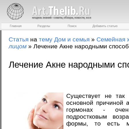
Главная
Разделы
Поиск
Добавить статью
Статья
на
тему
Дом и семья
»
Семейная 
лицом
»
Лечение Акне народными спосо
Лечение Акне народными сп
Существует не так 
основной причиной а
гормонах - оче
подростковым возр
формы, то есть м