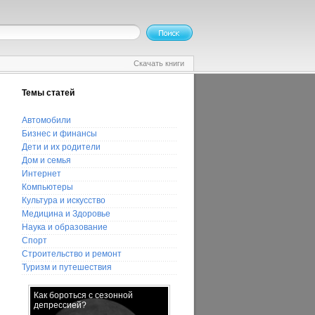
Скачать книги
Темы статей
Автомобили
Бизнес и финансы
Дети и их родители
Дом и семья
Интернет
Компьютеры
Культура и искусство
Медицина и Здоровье
Наука и образование
Спорт
Строительство и ремонт
Туризм и путешествия
Как бороться с сезонной
Как выбрать
депрессией?
энергосберегающие лампы