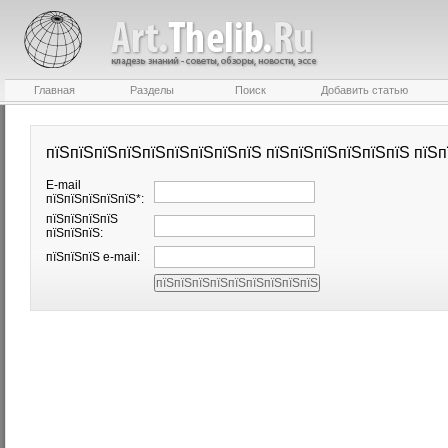
Главная
Разделы
Поиск
Добавить статью
пїЅпїЅпїЅпїЅпїЅпїЅпїЅпїЅпїЅ пїЅпїЅпїЅпїЅпїЅпїЅ пїЅп
E-mail
пїЅпїЅпїЅпїЅпїЅ*:
пїЅпїЅпїЅпїЅ
пїЅпїЅпїЅ:
пїЅпїЅпїЅ e-mail: