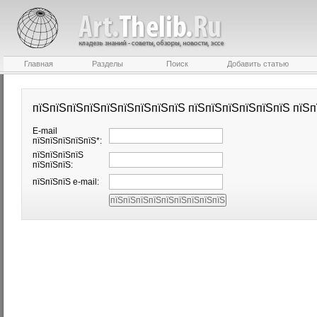
Главная
Разделы
Поиск
Добавить статью
пїЅпїЅпїЅпїЅпїЅпїЅпїЅпїЅпїЅ пїЅпїЅпїЅпїЅпїЅпїЅ пїЅп
E-mail
пїЅпїЅпїЅпїЅпїЅ*:
пїЅпїЅпїЅпїЅ
пїЅпїЅпїЅ:
пїЅпїЅпїЅ e-mail: