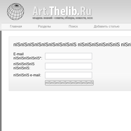
Главная
Разделы
Поиск
Добавить статью
пїЅпїЅпїЅпїЅпїЅпїЅпїЅпїЅпїЅ пїЅпїЅпїЅпїЅпїЅпїЅ пїЅп
E-mail
пїЅпїЅпїЅпїЅпїЅ*:
пїЅпїЅпїЅпїЅ
пїЅпїЅпїЅ:
пїЅпїЅпїЅ e-mail: