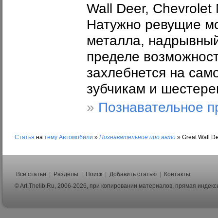
Wall Deer, Chevrolet
Натужно ревущие мо
металла, надрывны
пределе возможност
захлебнется на само
зубчикам и шестере
»
Познавательное п
Статья
на
тему
Автомобили
»
Познавательное про авто
»
Great Wall D
Все статьи
|
Разделы
|
Поиск
|
Добавить статью
|
Контакты
© Art.Thelib.Ru, 2006-2026, при копировании материалов, прямая индек