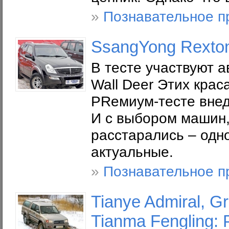
»
Познавательное п
SsangYong Rexton
В тесте участвуют а
Wall Deer Этих крас
PRемиум-тесте вне
И с выбором машин,
расстарались – одн
актуальные.
»
Познавательное п
Tianye Admiral, G
Tianma Fengling: