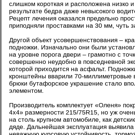
слишком короткая и расположена низко и
результате бедра даже невысокого водите
Рецепт лечения оказался предельно прос
приподняли проставками на 30 мм, чуть з
Другой объект усовершенствования – кр
подножки. Изначально они были установл
на уровне порога двери – грамотно с точ
совершенно неудобно в повседневной эк
которой приходится на асфальт. Подножк
кронштейны вварили 70-миллиметровые 
брюки бутафорское украшение стало вп
элементом.
Производитель комплектует «Оленя» по
4х4» размерности 215/75R15, но уж очен
на столь крупном автомобиле, как детски
дяде. Дальнейшая эксплуатация выявила 
неважную курсовую устойчивость, тормоз