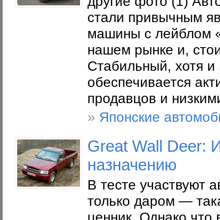
другие фото (1) Авт
стали привычным яв
машины с лейблом «
нашем рынке и, сто
Стабильный, хотя и 
обеспечивается ак
продавцов и низким
»
Японские автомоб
Great Wall Deer: 
назначению
В тесте участвуют а
только даром — така
ценник. Однако что 