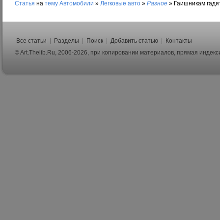
Статья
на
тему
Автомобили
»
Легковые авто
»
Разное
»
Гаишникам гадя
Все статьи
|
Разделы
|
Поиск
|
Добавить статью
|
Контакты
© Art.Thelib.Ru, 2006-2026, при копировании материалов, прямая индек