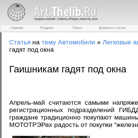
Главная
Разделы
Поиск
Добавить статью
Статья
на
тему
Автомобили
»
Легковые а
гадят под окна
Гаишникам гадят под окна
Апрель-май считаются самыми напряж
регистрационных подразделений ГИБД
граждане традиционно покупают машины 
МОТОТРЭРах радость от покупки “железно