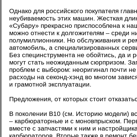
Однако для российского покупателя глав
неубиваемость этих машин. Жесткая дли
«Субару» прекрасно приспособлена к на
можно отнести к долгожителям – среди ни
полумиллионники. Но обслуживания и ре
автомобиль, а специализированных серви
Без специнструмента не обойтись, да и 
могут стать неожиданным сюрпризом. Зап
проблем с выбором: неоригинал почти не
расходы на секонд-хэнд во многом завис
и грамотной эксплуатации.
Предложения, от которых стоит отказать
В поколении В10 (см. Историю модели) вс
– карбюраторные и с моновпрыском. Перв
вместе с запчастями к ним и настройщик
карбюраторов. Вторые также в ремонт бе