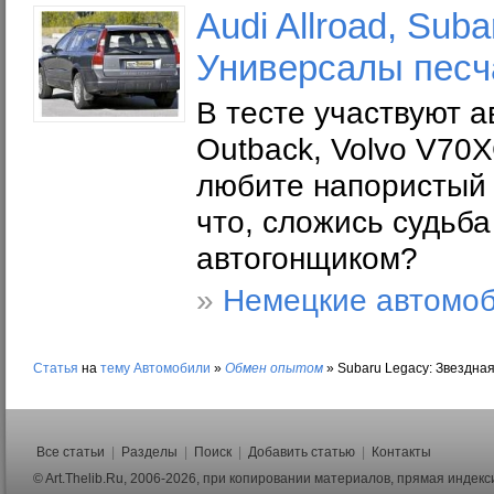
Audi Allroad, Sub
Универсалы песч
В тесте участвуют а
Outback, Volvo V70
любите напористый 
что, сложись судьба
автогонщиком?
»
Немецкие автомо
Статья
на
тему
Автомобили
»
Обмен опытом
»
Subaru Legacy: Звездная
Все статьи
|
Разделы
|
Поиск
|
Добавить статью
|
Контакты
© Art.Thelib.Ru, 2006-2026, при копировании материалов, прямая индек