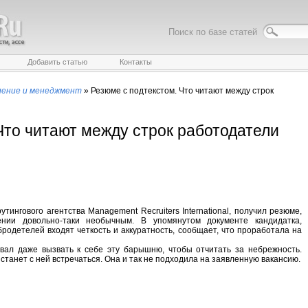
Поиск по базе статей
Добавить статью
Контакты
ление и менеджмент
»
Резюме с подтекстом. Что читают между строк
Что читают между строк работодатели
тингового агентства Management Recruiters International, получил резюме,
нии довольно-таки необычным. В упомянутом документе кандидатка,
родетелей входят четкость и аккуратность, сообщает, что проработала на
вал даже вызвать к себе эту барышню, чтобы отчитать за небрежность.
станет с ней встречаться. Она и так не подходила на заявленную вакансию.