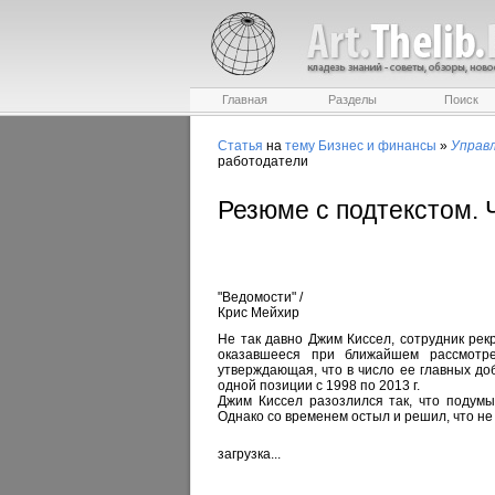
Главная
Разделы
Поиск
Статья
на
тему
Бизнес и финансы
»
Управ
работодатели
Резюме с подтекстом. 
"Ведомости"
/
Крис Мейхир
Не так давно Джим Киссел, сотрудник рекру
оказавшееся при ближайшем рассмотре
утверждающая, что в число ее главных доб
одной позиции с 1998 по 2013 г.
Джим Киссел разозлился так, что подумы
Однако со временем остыл и решил, что не 
загрузка...