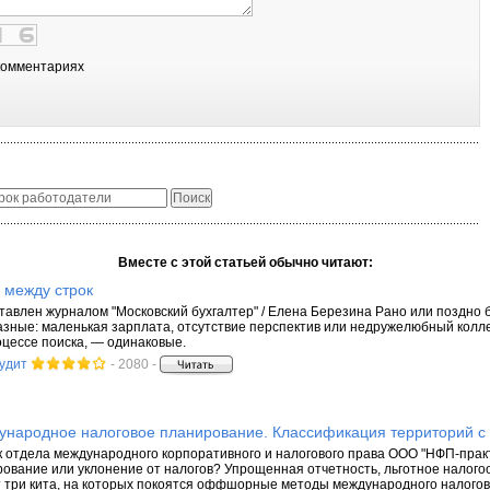
комментариях
Вместе с этой статьей обычно читают:
 между строк
авлен журналом "Московский бухгалтер" / Елена Березина Рано или поздно б
азные: маленькая зарплата, отсутствие перспектив или недружелюбный колле
оцессе поиска, — одинаковые.
аудит
- 2080 -
дународное налоговое планирование. Классификация территорий с
к отдела международного корпоративного и налогового права ООО "НФП-прак
ование или уклонение от налогов? Упрощенная отчетность, льготное налого
т три кита, на которых покоятся оффшорные методы международного налогов