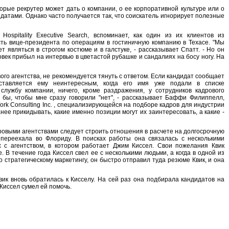
орые рекрутер может дать о компании, о ее корпоративной культуре или о
идатами. Однако часто получается так, что соискатель игнорирует полезные
ospitality Executive Search, вспоминает, как один из их клиентов из
ть вице-президента по операциям в гостиничную компанию в Техасе. "Мы
т являться в строгом костюме и в галстуке, - рассказывает Спатт. - Но он
овек прибыл на интервью в цветастой рубашке и сандалиях на босу ногу. На
го агентства, не рекомендуется тянуть с ответом. Если кандидат сообщает
ставляется ему неинтересным, когда его имя уже подали в списке
службу компании, ничего, кроме раздражения, у сотрудников кадрового
л бы, чтобы мне сразу говорили "нет", - рассказывает Баффи Филиппелл,
k Consulting Inc. , специализирующейся на подборе кадров для индустрии
нее прикидывать, какие именно позиции могут их заинтересовать, а какие -
овыми агентствами следует строить отношения в расчете на долгосрочную
 переехала во Флориду. В поисках работы она связалась с несколькими
х с агентством, в котором работает Джим Киссел. Свои пожелания Квик
 В течение года Киссел свел ее с несколькими людьми, а когда в одной из
 стратегическому маркетингу, он быстро отправил туда резюме Квик, и она
вик вновь обратилась к Кисселу. На сей раз она подбирала кандидатов на
Киссел сумел ей помочь.