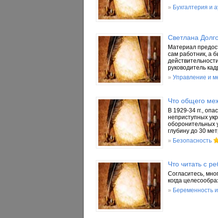
»
Бухгалтерия и 
Светлана Долг
Материал предост
сам работник, а 
действительности
руководитель кадр
»
Управление и 
Что общего ме
В 1929-34 гг., о
неприступных укр
оборонительных у
глубину до 30 ме
»
Безопасность
Что читать с р
Согласитесь, мног
когда целесообра
»
Беременность и