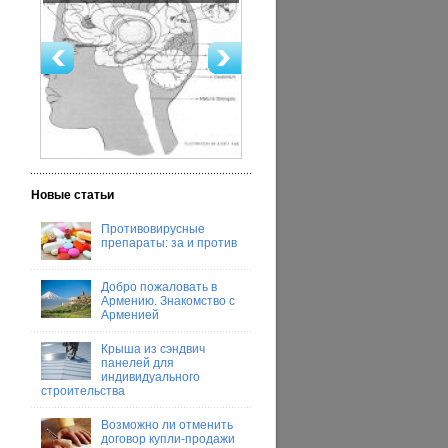
Новые статьи
Противовирусные
препараты: за и против
Добро пожаловать в
Армению. Знакомство с
Арменией
Крыша из сэндвич
панелей для
индивидуального
строительства
Возможно ли отменить
договор купли-продажи