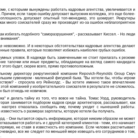
юме, с которыми вынуждены работать кадровые агентства, увеличивается и
Причем, если такую ошибку допускает выпускник колледжа, это еще более-
 оплошность допускает опытный топ-менеджер, это шокирует. Рекрутеры
как много соискателей сразу же производят из-за ошибок неблагоприятное
ак избегать подобного "саморазрушения", - рассказывает Киссел. - Но люди
 внимания".
е невозможно. И в некоторых обстоятельствах кадровые агентства делают
ленные правила, которые позволяют избежать наиболее грубых ошибок.
оумных уловок. В надежде быть замеченными не стоит прилагать к резюме
шние тапочки или иные предметы, обладающие на взгляд самого кандидата
этого будет, скорее всего, прямо противоположным.
ьному директору рекрутинговой компании Repovich-Reynolds Group Смуч
льшим сувениром - маленькой фигуркой быка. "Вы хотели бы, чтобы игроки
еством? - спросила его Рейнолдс. - Вы хотите именно такое впечатление
 этой компанией у изобретательного соискателя в результате не сложилось.
он был отнюдь не новичком.
ика" и делать тайну из того, что вовсе не тайна. Томас Уорд, руководитель
которая занимается подбором кадров среди архитекторов, рассказывает, как
я наотрез отказалась сообщить ему, почему уходит с нынешней работы.
 в известность о размерах зарплаты, которую хотели бы получать.
 Уорд. - Они пытаются скрыть информацию, которая никоим образом не может
тказывается работать и с другой категорией клиентов - теми, кто начинает
рямую, не ставя в известность его компанию. Если человек рассчитывает
очевидно, все же следует по меньшей мере извещать его сотрудников о том,
.