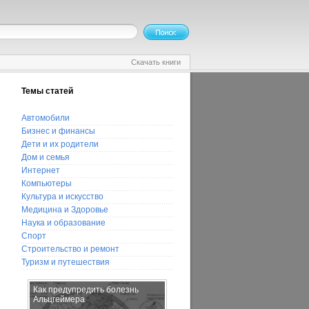
Скачать книги
Темы статей
Автомобили
Бизнес и финансы
Дети и их родители
Дом и семья
Интернет
Компьютеры
Культура и искусство
Медицина и Здоровье
Наука и образование
Спорт
Строительство и ремонт
Туризм и путешествия
Как предупредить болезнь
Дамская сумочка как
Альцгеймера
завершение образа