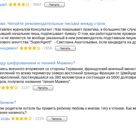
аудит
- 3904 -
ова: Читайте рекомендательные письма между строк
авлен журналом Консультант / Как показывает практика, в большинстве слу
бывший начальник лишь подписывает бумагу. О том, как работодателю провери
 и не является ли вообще указанный в нем рекомендатель подставным лицом
ового агентства "SuperAgent" . - Светлана Анатольевна, если кандидата на до
менеджмент
- 2856 -
жду шифрованием и линией Мажино?
пасаясь военного вторжения со стороны Германии, французский военный мини
еплений по всему периметру северо-восточной границы Франции от Швейцар
креплений, протянувшаяся на 380 километров и состоящая из 5600 долговр
тров, получила название "линия Мажино".
- 3137 -
ебенком?
ие родители хотели бы привить ребенку любовь к книгам, тягу к чтению. Как 
знее начинать?
 роды
- 2229 -