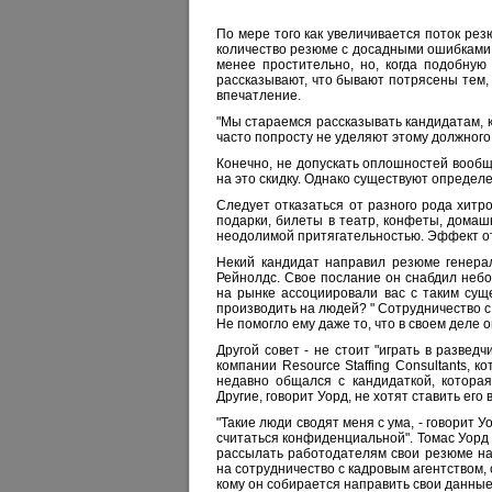
По мере того как увеличивается поток рез
количество резюме с досадными ошибками. 
менее простительно, но, когда подобную
рассказывают, что бывают потрясены тем, 
впечатление.
"Мы стараемся рассказывать кандидатам, к
часто попросту не уделяют этому должного
Конечно, не допускать оплошностей вообщ
на это скидку. Однако существуют опреде
Следует отказаться от разного рода хитр
подарки, билеты в театр, конфеты, дома
неодолимой притягательностью. Эффект от 
Некий кандидат направил резюме генерал
Рейнолдс. Свое послание он снабдил небо
на рынке ассоциировали вас с таким сущ
производить на людей? " Сотрудничество с
Не помогло ему даже то, что в своем деле 
Другой совет - не стоит "играть в разведч
компании Resource Staffing Consultants, 
недавно общался с кандидаткой, котора
Другие, говорит Уорд, не хотят ставить его
"Такие люди сводят меня с ума, - говорит
считаться конфиденциальной". Томас Уорд о
рассылать работодателям свои резюме нап
на сотрудничество с кадровым агентством, 
кому он собирается направить свои данные