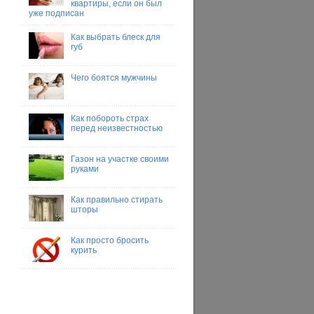
квартиры, если он был
уже подписан
Как выбрать блеск для
губ
Чего боятся мужчины
Как побороть страх
перед неизвестностью
Газон на участке своими
руками
Как правильно стирать
шторы
Как просто бросить
курить