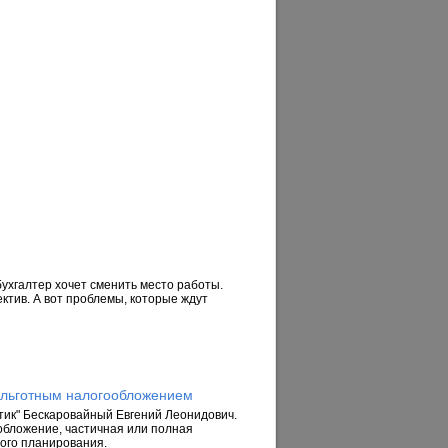
ухгалтер хочет сменить место работы.
ктив. А вот проблемы, которые ждут
 льготным налогообложением
тик" Бескаровайный Евгений Леонидович.
обложение, частичная или полная
ого планирования.