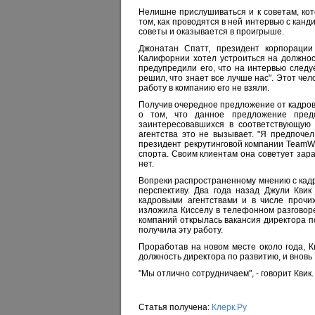
Нелишне прислушиваться и к советам, кот
том, как проводятся в ней интервью с канд
советы и оказывается в проигрыше.
Джонатан Спатт, президент корпорации H
Калифорнии хотел устроиться на должнос
предупредили его, что на интервью следуе
решил, что знает все лучше нас". Этот чел
работу в компанию его не взяли.
Получив очередное предложение от кадрово
о том, что данное предложение пред
заинтересовавшихся в соответствующую 
агентства это не вызывает. "Я предпоче
президент рекрутинговой компании TeamWor
спорта. Своим клиентам она советует зара
нет.
Вопреки распространенному мнению с кадр
перспективу. Два года назад Джули Квик
кадровыми агентствами и в числе прочи
изложила Кисселу в телефонном разговоре.
компаний открылась вакансия директора по
получила эту работу.
Проработав на новом месте около года, К
должность директора по развитию, и вновь 
"Мы отлично сотрудничаем", - говорит Квик.
Статья получена:
Клерк.Ру