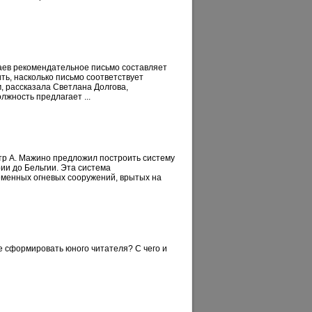
чаев рекомендательное письмо составляет
ть, насколько письмо соответствует
, рассказала Светлана Долгова,
лжность предлагает ...
стр А. Мажино предложил построить систему
ии до Бельгии. Эта система
еменных огневых сооружений, врытых на
же сформировать юного читателя? С чего и