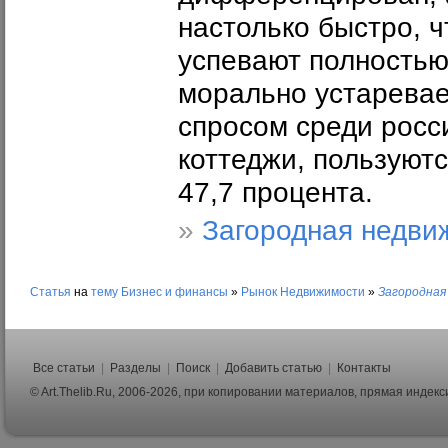
настолько быстро, 
успевают полностью 
морально устаревае
спросом среди росси
коттеджи, пользуютс
47,7 процента.
»
Загородная недви
Статья
на
тему
Бизнес и финансы
»
Рынок Недвижимости
»
Загородная
Все статьи
|
Разделы
|
Поиск
|
Добавить статью
|
Контакты
© Art.Thelib.Ru, 2006-2026, при копировании материалов, прямая индек