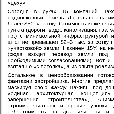
«цеху».
Сегодня в руках 15 компаний нах
подмосковных земель. Досталась она им
более $50 за сотку. Стоимость инженери
пункта (дороги, вода, канализация, газ,
пр.) с минимальной инфраструктурой 
штат не превышает $2–3 тыс. за сотку 
«участковой» земли. Накинем 15% на н
(сюда входит перевод земли под д
необходимыми согласованиями). Вот и 
взятая не «с потолка», а из опыта реализ
Остальное в ценообразовании готов
фантазии застройщика. Многие предлаг
маскируя свою жажду наживы под де
«единая архитектурная концепция»
завершения строительства», «низ
стройматериалов» и прочие уловки.
себестоимость на два или три и 