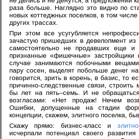
не делись и не денутся, а предложений к
раза больше. Наглядно это видно по ст
новых коттеджных поселков, в том числе
других трассах.
При этом все усугубляется непрофесс
зачастую пришедших в девелопмент из
самостоятельно не продавших еще и 
признанные «фишечные» застройщики 
случае занимаются побочными вещами:
пару сосен, выделят побольше денег н
говорится, зрить в корень, в базис, то 
причинно-следственные связи, строить 
бы лет на пять–семь. И не обращаться
возгласами: «Нет продаж! Нечем воз
Ошибки, допущенные на стадии форм
концепции, скажем, элитного поселка, бы
Скажу прямо: бизнес-класс и
элитн
исчерпали потенциал своего развития