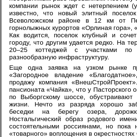
компании рынок ждет с нетерпением (у
известно, что новый элитный поселок
Всеволожском районе в 12 км от Пе
горнолыжных курортов «Орлиная гора», «
Как водится, поселок клубный и соче
городу, что другим удается редко. На те
20–25 коттеджей с участками по
разнообразную инфраструктуру.
Еще одна заявка на узком рынке пр
«Загородное владение «Благодатное
продажу компания «ВнешСтройПроект»
пансионата «Чайка», что у Пасторского о
по Выборгскому шоссе, обустраивают 
жизни. Нечто из разряда хорошо заб
беседки на берегу озера, дорож
Ностальгический образ родового имен
состоятельными россиянами, но пока 
«товарного» воплощения в окрестностях