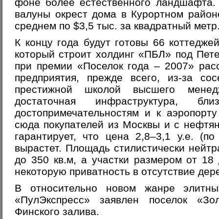
фоне более естественного ландшафта.
валуны окрест дома в Курортном район
среднем по $3,5 тыс. за квадратный метр
К концу года будут готовы 66 коттедже
который строит холдинг «ПБЛ» под Пет
при премии «Поселок года – 2007» рас
предприятия, прежде всего, из-за со
престижной школой высшего менед
достаточная инфраструктура, бл
достопримечательностям и к аэропорту
сюда покупателей из Москвы и с нефтя
гарантирует, что цена 2,8–3,1 у.е. (по
вырастет. Площадь стилистически нейтр
до 350 кв.м, а участки размером от 18
некоторую приватность в отсутствие дер
В относительно новом жанре элитны
«ПулЭкспресс» заявлен поселок «Зо
Финского залива.