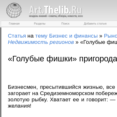
Главная
Разделы
Поиск
Добавить статью
Статья
на
тему
Бизнес и финансы
»
Рыно
Недвижимость регионов
»
«Голубые фиш
«Голубые фишки» пригород
Бизнесмен, пресытившийся жизнью, все
загорает на Средиземноморском побережь
золотую рыбку. Хватает ее и говорит: —
желания!