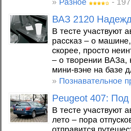
»
Разное
- 197
ВАЗ 2120 Надежд
В тесте участвуют 
рассказ – о машине
скорее, просто неи
– о творении ВАЗа,
мини-вэне на базе 
»
Познавательное п
Peugeot 407: Под
В тесте участвуют а
лето – пора отпусков
отправится путешес