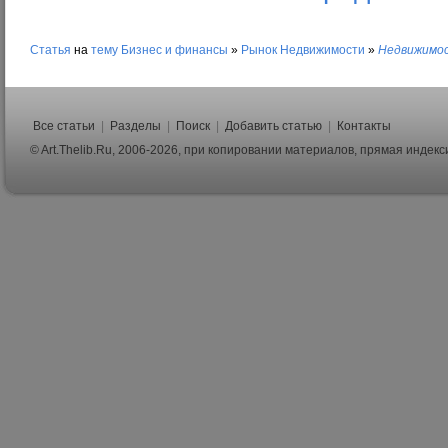
Статья
на
тему
Бизнес и финансы
»
Рынок Недвижимости
»
Недвижимос
Все статьи
|
Разделы
|
Поиск
|
Добавить статью
|
Контакты
© Art.Thelib.Ru, 2006-2026, при копировании материалов, прямая индек