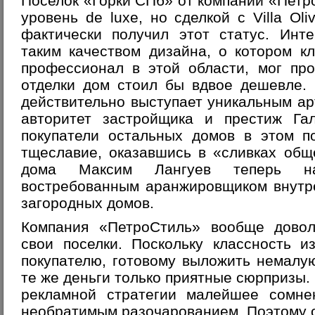
Поселок «Горки СПб» от компании «Петр
уровень de luxe, но сделкой с Villa Ol
фактически получил этот статус. Инт
таким качеством дизайна, о котором к
профессионал в этой области, мог про
отделки дом стоил бы вдвое дешевле.
действительно выступает уникальным ар
авторитет застройщика и престиж Гал
покупатели остальных домов в этом п
тщеславие, оказавшись в «сливках общ
дома Максим Лангуев теперь на
востребованным аранжировщиком внутр
загородных домов.
Компания «ПетроСтиль» вообще довол
свои поселки. Поскольку классность и
покупателю, готовому выложить немалу
те же деньги только приятные сюрпризы.
рекламной стратегии малейшее сомне
необратимым разочарованием. Поэтому о