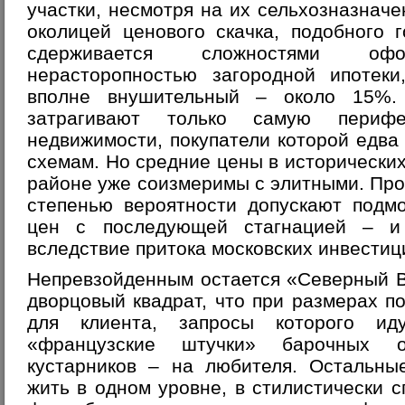
участки, несмотря на их сельхозназначе
околицей ценового скачка, подобного 
сдерживается сложностями о
нерасторопностью загородной ипотек
вполне внушительный – около 15%. 
затрагивают только самую периф
недвижимости, покупатели которой едва
схемам. Но средние цены в исторических
районе уже соизмеримы с элитными. Про
степенью вероятности допускают под
цен с последующей стагнацией – и
вследствие притока московских инвестиц
Непревзойденным остается «Северный Ве
дворцовый квадрат, что при размерах по
для клиента, запросы которого ид
«французские штучки» барочных 
кустарников – на любителя. Остальны
жить в одном уровне, в стилистически с