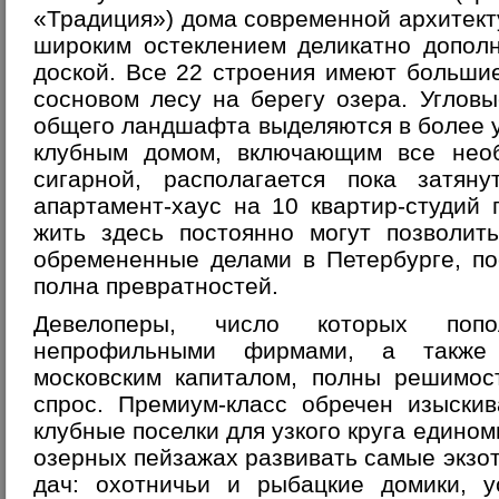
«Традиция») дома современной архитект
широким остеклением деликатно допол
доской. Все 22 строения имеют большие
сосновом лесу на берегу озера. Углов
общего ландшафта выделяются в более 
клубным домом, включающим все нео
сигарной, располагается пока затяну
апартамент-хаус на 10 квартир-студий 
жить здесь постоянно могут позволит
обремененные делами в Петербурге, по
полна превратностей.
Девелоперы, число которых попо
непрофильными фирмами, а также
московским капиталом, полны решимос
спрос. Премиум-класс обречен изыски
клубные поселки для узкого круга едино
озерных пейзажах развивать самые экзо
дач: охотничьи и рыбацкие домики, 