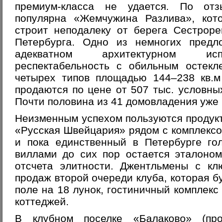
премиум-класса не удается. По отз
популярна «Жемчужина Разлива», кот
строит неподалеку от берега Сестроре
Петербурга. Одно из немногих предл
адекватном архитектурном исп
респектабельность с обильным остекл
четырех типов площадью 144–238 кв.м
продаются по цене от 507 тыс. условных 
Почти половина из 41 домовладения уже 
Неизменным успехом пользуются продук
«Русская Швейцария» рядом с комплекс
и пока единственный в Петербурге го
виллами до сих пор остается эталоном
отсчета элитности. Джентльмены с кл
продаж второй очереди клуба, которая б
поле на 18 лунок, гостиничный комплекс
коттеджей.
В клубном поселке «Балаково» (пр