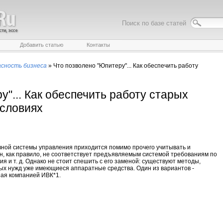
Поиск по базе статей
Добавить статью
Контакты
асность бизнеса
»
Что позволено "Юпитеру"... Как обеспечить работу
у"... Как обеспечить работу старых
условиях
ной системы управления приходится помимо прочего учитывать и
Он, как правило, не соответствует предъявляемым системой требованиям по
 и т. д. Однако не стоит спешить с его заменой: существуют методы,
х нужд уже имеющиеся аппаратные средства. Один из вариантов -
ая компанией ИВК*1.