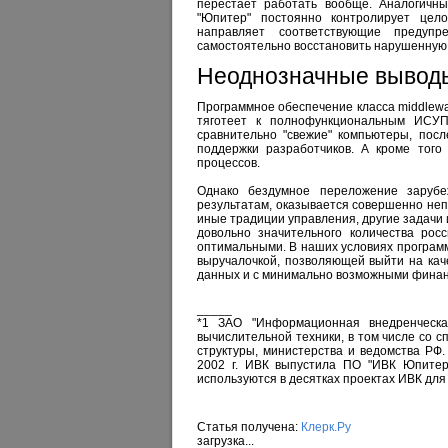
перестает работать вообще. Аналогичн
"Юпитер" постоянно контролирует цело
направляет соответствующие предуп
самостоятельно восстановить нарушенную
Неоднозначные вывод
Программное обеспечение класса middlewa
тяготеет к полнофункциональным ИСУП
сравнительно "свежие" компьютеры, посл
поддержки разработчиков. А кроме того
процессов.
Однако бездумное переложение зарубе
результатам, оказывается совершенно не
иные традиции управления, другие задачи 
довольно значительного количества рос
оптимальными. В наших условиях программ
выручалочкой, позволяющей выйти на кач
данных и с минимально возможными финан
_____
*1 ЗАО "Информационная внедренческа
вычислительной техники, в том числе со 
структуры, министерства и ведомства РФ.
2002 г. ИВК выпустила ПО "ИВК Юпитер"
используются в десятках проектах ИВК для
Статья получена:
Клерк.Ру
загрузка...