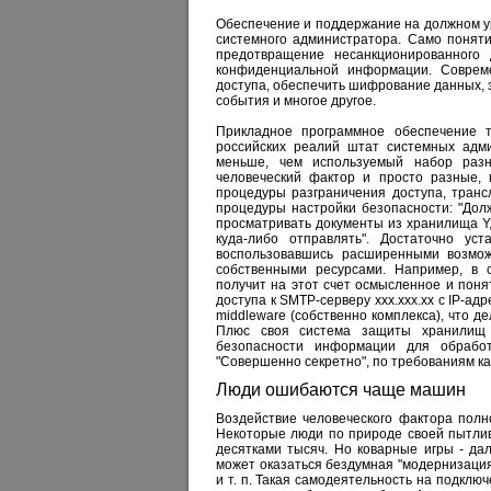
Обеспечение и поддержание на должном у
системного администратора. Само поняти
предотвращение несанкционированного 
конфиденциальной информации. Соврем
доступа, обеспечить шифрование данных, 
события и многое другое.
Прикладное программное обеспечение 
российских реалий штат системных адм
меньше, чем используемый набор разн
человеческий фактор и просто разные, 
процедуры разграничения доступа, транс
процедуры настройки безопасности: "Дол
просматривать документы из хранилища Y,
куда-либо отправлять". Достаточно ус
воспользовавшись расширенными возмож
собственными ресурсами. Например, в 
получит на этот счет осмысленное и пон
доступа к SMTP-серверу xxx.xxx.xx с IP-ад
middleware (собственно комплекса), что 
Плюс своя система защиты хранилищ о
безопасности информации для обработ
"Совершенно секретно", по требованиям ка
Люди ошибаются чаще машин
Воздействие человеческого фактора полн
Некоторые люди по природе своей пытлив
десятками тысяч. Но коварные игры - да
может оказаться бездумная "модернизация"
и т. п. Такая самодеятельность на подклю