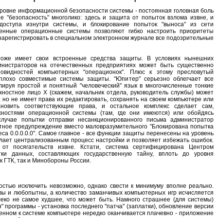
ровне информационной безопасности системы - постоянная головная боль
е "безопасность" многолико: здесь и защита от попыток взлома извне, и
доступа изнутри системы, и блокирование попыток "выноса" из сети
енные операционные системы позволяют гибко настроить приоритеты
зарегистрировать в специальном электронном журнале все подозрительные
тоже имеет свои встроенные средства защиты. В условиях нынешних
инистраторов на отечественных предприятиях может быть существенно
овидностей компьютерных "операционок". Плюс к этому пресловутый
плохо совместимые системы защиты. "Юпитер" серьезно облегчает все
лируя простой и понятный "человеческий" язык в многочисленные тонкие
жностное лицо Х (скажем, начальник отдела, руководитель службы) может
 но не имеет права их редактировать, сохранять на своем компьютере или
тановить соответствующие права, и остальное комплекс сделает сам,
ностями операционной системы (там, где они имеются) или обойдясь
случае попытки отправки несанкционированного письма администратор
ятное предупреждение вместо маловразумительного "Блокирована попытка
реса 0.0.0.0.0". Самое главное - все функции защиты перенесены на уровень
делает централизованным процесс настройки и позволяет избежать ошибок.
т посягательств извне. Кстати, система сертифицирована Центром
ки данных, составляющих государственную тайну, вплоть до уровня
к ГТК, так и Минобороны России.
остью исключить невозможно, однако свести к минимуму вполне реально.
ы и любопытны, а количество заманчивых компьютерных игр исчисляется
леко не самое худшее, что может быть. Намного страшнее (для системы)
 программы - установка последнего "патча" (заплатки), обновление версии
ченном к системе компьютере нередко оканчивается плачевно - приложение