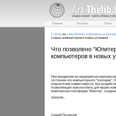
Главная
Разделы
Поиск
Статья
на
тему
Бизнес и финансы
»
Безоп
старых компьютеров в новых условиях
Что позволено "Юпитер
компьютеров в новых 
При внедрении на предприятии корпоратив
состояние его компьютерного "зоопарка". 
показателям совместимости, быстродействия
позволяющие приспособить для ваших новы
комплексная платформа "Юпитер", созданн
загрузка...
Сергей Потресов