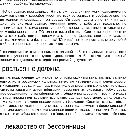
ешения подобных "головоломок".
е ПО от разных поставщиков. На одном предприятии могут одновременно
одуктов разных разработчиков, что всех устраивает и особых хлопот не
ния единой информационной среды. Ситуация достаточно типична для
ационные системы разных компаний порознь работают идеально, но
 получается. К сожалению, из соображений совместимости системные
ии унифицированного ПО одного разработчика. Соответственно десятки
у, а всех работников - переучивать заново. Хорошо еще, если удастся
ат все документы и базы данных! "Юпитер" позволит связать между собой
нтийного сопровождения поставщиков программ.
й совместимости и многопользовательской работы с документом на всех
инстве случаев это и не нужно - достаточно в любое время иметь полный
м данным и создаваемым каждой программой документам.
о рваться не должна
риятия, подключение филиалов по оптоволоконным каналам, виртуальная
тельно, но в российских условиях зачастую нереально или очень дорого.
х каналов передачи данных, в том числе альтернативных (в случае отказа
я система защиты и аутентификации позволяют использовать любую среду
ное соединение по телефонной сети общего пользования - все, что может
а гарантированной доставки все равно сделает свое дело, а получатель
тит увеличение времени прохождения информации. Система весьма гибкая:
рута доставки можно предусмотреть перевозку документа фельдъегерской
теле или даже последующим сканированием и вводом в систему). При этом
т все так же абсолютно проста и "прозрачна" - доставка документа Иванову
- лекарство от бессонницы