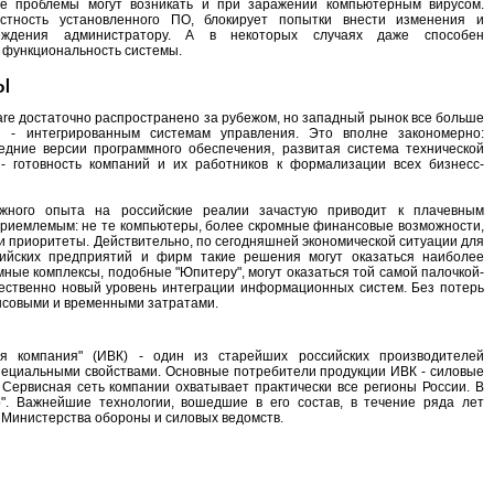
ые проблемы могут возникать и при заражении компьютерным вирусом.
стность установленного ПО, блокирует попытки внести изменения и
реждения администратору. А в некоторых случаях даже способен
 функциональность системы.
ы
re достаточно распространено за рубежом, но западный рынок все больше
 - интегрированным системам управления. Это вполне закономерно:
едние версии программного обеспечения, развитая система технической
 - готовность компаний и их работников к формализации всех бизнесс-
жного опыта на российские реалии зачастую приводит к плачевным
приемлемым: не те компьютеры, более скромные финансовые возможности,
и приоритеты. Действительно, по сегодняшней экономической ситуации для
сийских предприятий и фирм такие решения могут оказаться наиболее
ные комплексы, подобные "Юпитеру", могут оказаться той самой палочкой-
ественно новый уровень интеграции информационных систем. Без потерь
совыми и временными затратами.
я компания" (ИВК) - один из старейших российских производителей
специальными свойствами. Основные потребители продукции ИВК - силовые
 Сервисная сеть компании охватывает практически все регионы России. В
. Важнейшие технологии, вошедшие в его состав, в течение ряда лет
 Министерства обороны и силовых ведомств.