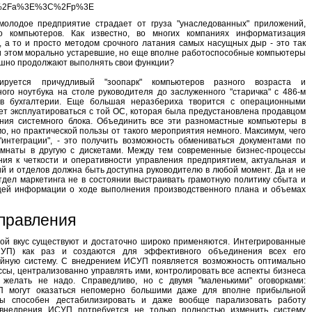
u%3C%2Fa%3E%3C%2Fp%3E
молодое предприятие страдает от груза "унаследованных" приложений,
о компьютеров. Как известно, во многих компаниях информатизация
, а то и просто методом срочного латания самых насущных дыр - это так
и этом морально устаревшие, но еще вполне работоспособные компьютеры
пешно продолжают выполнять свои функции?
руется причудливый "зоопарк" компьютеров разного возраста и
ого ноутбука на столе руководителя до заслуженного "старичка" с 486-м
 в бухгалтерии. Еще большая неразбериха творится с операционными
ет эксплуатироваться с той ОС, которая была предустановлена продавцом
ения системного блока. Объединить все эти разномастные компьютеры в
, но практической пользы от такого мероприятия немного. Максимум, чего
"интеграции", - это получить возможность обмениваться документами по
комнаты в другую с дискетами. Между тем современные бизнес-процессы
ия к четкости и оперативности управления предприятием, актуальная и
й и отделов должна быть доступна руководителю в любой момент. Да и не
тдел маркетинга не в состоянии выстраивать грамотную политику сбыта и
ей информации о ходе выполнения производственного плана и объемах
управления
ой вкус существуют и достаточно широко применяются. Интегрированные
СУП) как раз и создаются для эффективного объединения всех его
йную систему. С внедрением ИСУП появляется возможность оптимально
сы, централизованно управлять ими, контролировать все аспекты бизнеса
 желать не надо. Справедливо, но с двумя "маленькими" оговорками:
П могут оказаться непомерно большими даже для вполне прибыльной
мы способен дестабилизировать и даже вообще парализовать работу
внедрения ИСУП потребуется не только полностью изменить систему