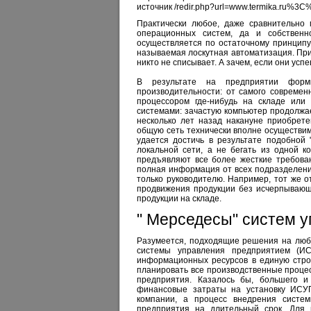
источник /redir.php?url=www.termika.r
Практически любое, даже сравнительно 
операционных систем, да и собственн
осуществляется по остаточному принципу
называемая лоскутная автоматизация. Пр
никто не списывает. А зачем, если они ус
В результате на предприятии форми
производительности: от самого современн
процессором где-нибудь на складе или
системами: зачастую компьютер продолжа
несколько лет назад накануне приобрет
общую сеть технически вполне осуществимо
удается достичь в результате подобной 
локальной сети, а не бегать из одной 
предъявляют все более жесткие требован
полная информация от всех подразделени
только руководителю. Например, тот же о
продвижения продукции без исчерпывающ
продукции на складе.
" Мерседесы" систем 
Разумеется, подходящие решения на люб
системы управления предприятием (И
информационных ресурсов в единую стро
планировать все производственные процес
предприятия. Казалось бы, большего и
финансовые затраты на установку ИСУ
компании, а процесс внедрения систе
предприятия на длительный срок. Для 