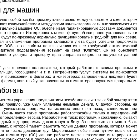
дников компании.
и для машин
ляет собой как бы промежуточное звено между человеком и компьютером
ляет взаимодействием между всеми компьютерами сети вне зависимости от
отдельной машине ОС, обеспечивая гарантированную доставку документов
го формате. Интегрировать можно (и нужно!) все ранее установленные и
будут по-прежнему нормально функционировать в "родной" для них среде.
ая и отлаженная программа складского учета будет успешно продолжать
е DOS, а все заботы по извлечению из нее требуемой статистической
одителю подразделения возьмет на себя "Юпитер". Он же обеспечит
анного доступа и проверку прав запрашивающего на получение данной
" для конечного пользователя, который работает с такими простыми и
илище", "сообщение" и т. п. Потребителю "услуг" системы не приходится
 и приложений, о фильтрах и конвертерах: запрошенный документ будет
в формат, понятный установленным на компьютере получателя программам.
аботать
системы управления предприятием неизбежно влечет за собой замену всего
как правило, уже были уплачены немалые деньги. С другой стороны, на
го уникальных программ, написанных много лет назад специально под
 Очень часто такие программы работоспособны только в определенной
 определенной версии. Разработчики таких программ, к сожалению, бывают
одный код программы давно канул в Лету. За несколько лет может быть
ых, с которой "умеет" работать только данная программа, которая может
онятно - заколдованный круг. Модернизация обычными путями повлечет за
ии компьютера (ОС) данное рабочее место невозможно интегрировать в
их компьютеров и программ на предприятии несколько? Так вот "Юпитер"