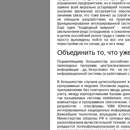
управления предприятием, но и перейти на
замене всей морально устаревшей техник
(наличие филиалов) потребуется обесп
линиями связи, что тоже влечет за собой
ни обещали разработчики, на практи
функционирования интегрированной систе
Еще один "подводный камушек" - необх
увольнением ряда сотрудников: к сожалени
в целом российский рынок труда к таким ст
просто вынуждены пойти на все эти ра
перестройки не по силам, да и ни к чему.
Объединить то, что уж
Подавляющему большинству российских
прикладных программ, централизованн
информации - да, безусловно. Но - не по 
информационной системы (и работавших с 
В большинстве случаев целесообразнее в
программные и людские. Основная задача
приложениями без повторного ввода данн
учета, между корпоративными базами данн
так называемые системы middleware, по
компьютеры и программное обеспечение. 
разработки - платформы "ИВК Юпитер
интегрированных защищенных информацион
Важнейшие технологии, вошедшие в соста
Министерства обороны РФ и силовых вед
разнообразием вычислительной техники, о
рождается полнофункциональная (и хоро