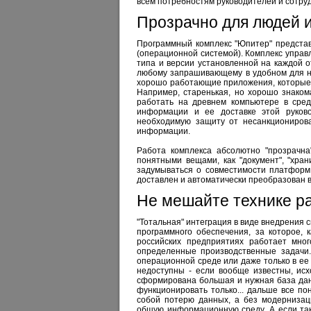
всем потребностям руководителей и сотру
Прозрачно для людей 
Программный комплекс "Юпитер" представ
(операционной системой). Комплекс управ
типа и версии установленной на каждой 
любому запрашивающему в удобном для не
хорошо работающие приложения, которые 
Например, старенькая, но хорошо знаком
работать на древнем компьютере в сред
информации и ее доставке этой руков
необходимую защиту от несанкциониров
информации.
Работа комплекса абсолютно "прозрачна
понятными вещами, как "документ", "хран
задумываться о совместимости платформ
доставлен и автоматически преобразован 
Не мешайте технике р
"Тотальная" интеграция в виде внедрения 
программного обеспечения, за которое, 
российских предприятиях работает мно
определенные производственные задачи.
операционной среде или даже только в ее
недоступны - если вообще известны, исх
сформирована большая и нужная база данн
функционировать только... дальше все п
собой потерю данных, а без модернизац
общую информационную среду. А если так