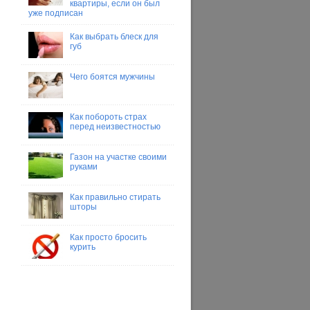
квартиры, если он был
уже подписан
Как выбрать блеск для
губ
Чего боятся мужчины
Как побороть страх
перед неизвестностью
Газон на участке своими
руками
Как правильно стирать
шторы
Как просто бросить
курить