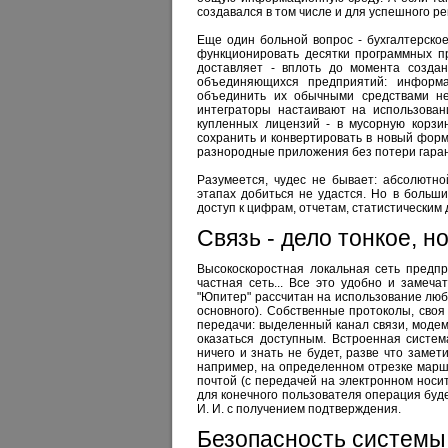
создавался в том числе и для успешного р
Еще один больной вопрос - бухгалтерско
функционировать десятки программных пр
доставляет - вплоть до момента созда
объединяющихся предприятий: информ
объединить их обычными средствами не
интеграторы настаивают на использован
купленных лицензий - в мусорную корзин
сохранить и конвертировать в новый форм
разнородные приложения без потери гара
Разумеется, чудес не бывает: абсолютно
этапах добиться не удастся. Но в больш
доступ к цифрам, отчетам, статистически
Связь - дело тонкое, н
Высокоскоростная локальная сеть предп
частная сеть... Все это удобно и замеча
"Юпитер" рассчитан на использование любы
основного). Собственные протоколы, сво
передачи: выделенный канал связи, модем
оказаться доступным. Встроенная систем
ничего и знать не будет, разве что заме
например, на определенном отрезке марш
почтой (с передачей на электронном носи
для конечного пользователя операция буде
И. И. с получением подтверждения.
Безопасность системы 