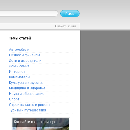
Скачать книги
Темы статей
Автомобили
Бизнес и финансы
Дети и их родители
Дом и семья
Интернет
Компьютеры
Культура и искусство
Медицина и Здоровье
Наука и образование
Спорт
Строительство и ремонт
Туризм и путешествия
Как найти своего принца
Популярные стили в дизайне
интерьера