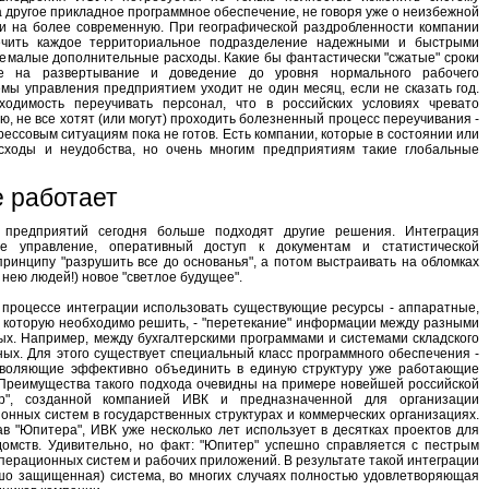
 другое прикладное программное обеспечение, не говоря уже о неизбежной
и на более современную. При географической раздробленности компании
ечить каждое территориальное подразделение надежными и быстрыми
 немалые дополнительные расходы. Какие бы фантастически "сжатые" сроки
ке на развертывание и доведение до уровня нормального рабочего
мы управления предприятием уходит не один месяц, если не сказать год.
одимость переучивать персонал, что в российских условиях чревато
ю, не все хотят (или могут) проходить болезненный процесс переучивания -
рессовым ситуациям пока не готов. Есть компании, которые в состоянии или
сходы и неудобства, но очень многим предприятиям такие глобальные
е работает
 предприятий сегодня больше подходят другие решения. Интеграция
ое управление, оперативный доступ к документам и статистической
принципу "разрушить все до основанья", а потом выстраивать на обломках
нею людей!) новое "светлое будущее".
 процессе интеграции использовать существующие ресурсы - аппаратные,
, которую необходимо решить, - "перетекание" информации между разными
ых. Например, между бухгалтерскими программами и системами складского
ых. Для этого существует специальный класс программного обеспечения -
зволяющие эффективно объединить в единую структуру уже работающие
Преимущества такого подхода очевидны на примере новейшей российской
", созданной компанией ИВК и предназначенной для организации
ных систем в государственных структурах и коммерческих организациях.
в "Юпитера", ИВК уже несколько лет использует в десятках проектов для
омств. Удивительно, но факт: "Юпитер" успешно справляется с пестрым
перационных систем и рабочих приложений. В результате такой интеграции
шо защищенная) система, во многих случаях полностью удовлетворяющая