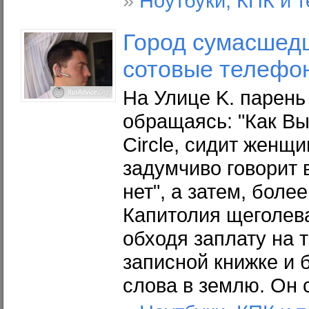
»
Ноутбуки, КПК и 
Город сумасшед
сотовые телефо
На Улице K. парень 
обращаясь: "Как Вы
Circle, сидит женщи
задумчиво говорит 
нет", а затем, более
Капитолия щеголев
обходя заплату на т
записной книжке и
слова в землю. Он