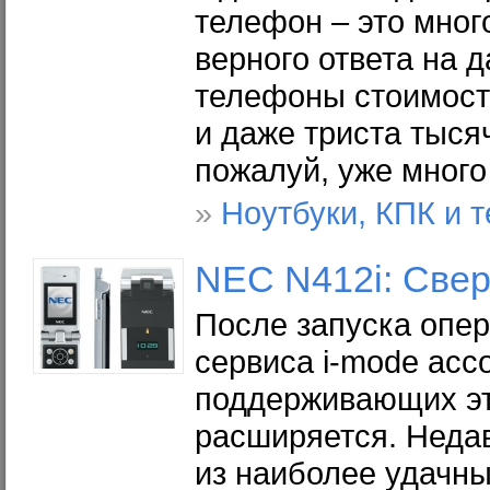
телефон – это мног
верного ответа на д
телефоны стоимость
и даже триста тыся
пожалуй, уже много
»
Ноутбуки, КПК и 
NEC N412i: Свер
После запуска опе
сервиса i-mode асс
поддерживающих эт
расширяется. Неда
из наиболее удачн