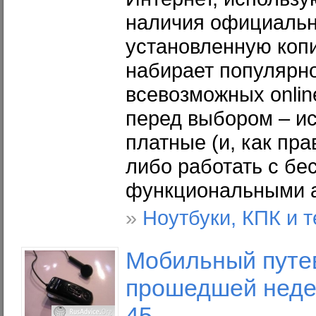
наличия официальн
установленную коп
набирает популярно
всевозможных onlin
перед выбором – ис
платные (и, как пр
либо работать с бе
функциональными 
»
Ноутбуки, КПК и 
Мобильный путев
прошедшей недел
45