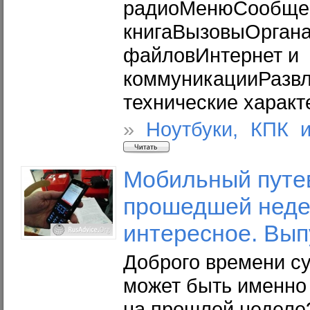
радиоМенюСообще
книгаВызовыОрган
файловИнтернет и
коммуникацииРазвл
технические характ
»
Ноутбуки, КПК 
Мобильный путе
прошедшей недел
интересное. Вып
Доброго времени су
может быть именно
на прошлой неделе