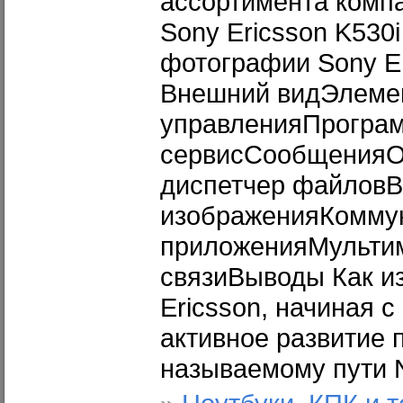
ассортимента комп
Sony Ericsson K530i
фотографии Sony E
Внешний видЭлеме
управленияПрогра
сервисСообщенияО
диспетчер файловВ
изображенияКомму
приложенияМульти
связиВыводы Как из
Ericsson, начиная с
активное развитие 
называемому пути 