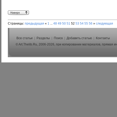
Страницы:
предыдущая
«
1
...
48
49
50
51
52
53
54
55
56
»
следующая
Все статьи
|
Разделы
|
Поиск
|
Добавить статью
|
Контакты
© Art.Thelib.Ru, 2006-2026, при копировании материалов, прямая 