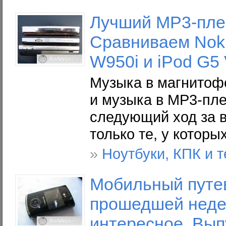
Лучший МР3-плее
Сравниваем Noki
W950i и iPod G5 
Музыка в магнитофо
и музыка в MP3-пл
следующий ход за ва
только те, у котор
»
Ноутбуки, КПК и 
Мобильный путев
прошедшей недел
интересное. Вып