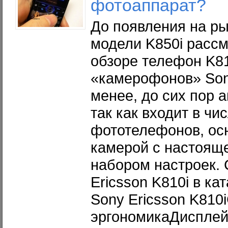
фотоаппарат?
До появления на ры
модели K850i расс
обзоре телефон K8
«камерофонов» Sony
менее, до сих пор 
так как входит в ч
фототелефонов, ос
камерой с настоящ
набором настроек.
Ericsson K810i в ка
Sony Ericsson K810
эргономикаДиспле