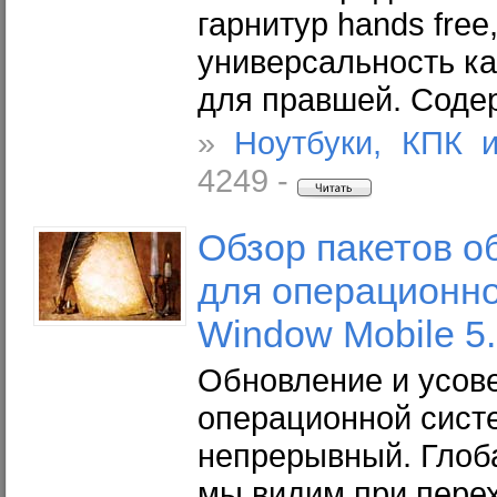
гарнитур hands free,
универсальность ка
для правшей. Соде
»
Ноутбуки, КПК 
4249 -
Обзор пакетов 
для операционн
Window Mobile 5
Обновление и усов
операционной сист
непрерывный. Глоб
мы видим при перех