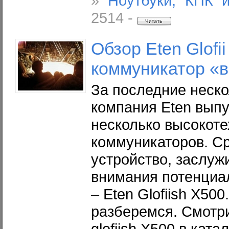
»
Ноутбуки, КПК 
2514 -
Обзор Eten Glofii
коммуникатор «в
За последние неск
компания Eten выпу
несколько высокот
коммуникаторов. Ср
устройство, заслу
внимания потенциа
– Eten Glofiish X50
разберемся. Смотр
glofiish X500 в ката