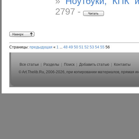
»
Ноутбуки, КПК 
2797 -
Страницы:
предыдущая
«
1
...
48
49
50
51
52
53
54
55
56
Все статьи
|
Разделы
|
Поиск
|
Добавить статью
|
Контакты
© Art.Thelib.Ru, 2006-2026, при копировании материалов, прямая 