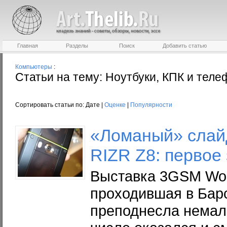
Главная
Разделы
Поиск
Добавить статью
Компьютеры
:
Статьи на тему: Ноутбуки, КПК и тел
Сортировать статьи по: Дате |
Оценке
|
Популярности
«Ломаный» слайд
RIZR Z8: первое
Выставка 3GSM Wor
проходившая в Бар
преподнесла немал