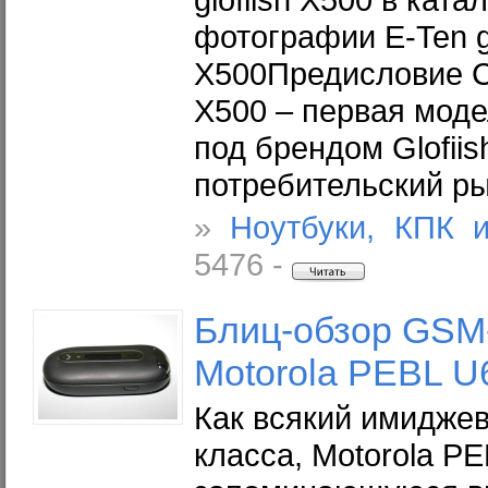
фотографии E-Ten gl
X500Предисловие Ст
X500 – первая моде
под брендом Glofiis
потребительский р
»
Ноутбуки, КПК 
5476 -
Блиц-обзор GSM
Motorola PEBL U
Как всякий имиджев
класса, Motorola P