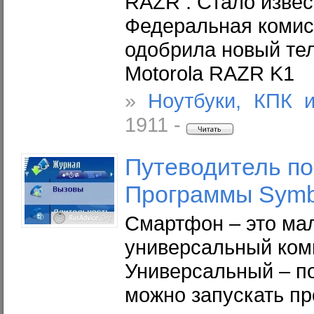
RAZR . Стало извес
Федеральная комис
одобрила новый тел
Motorola RAZR K1
»
Ноутбуки, КПК 
1911 -
Путеводитель по 
Программы Symb
Смартфон – это ма
универсальный ком
Универсальный – по
можно запускать п