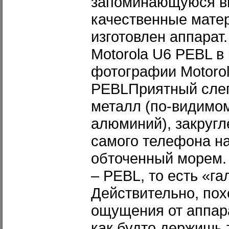
запоминающуюся вн
качественные матер
изготовлен аппарат
Motorola U6 PEBL в 
фотографии Motoro
PEBLПриятный сле
металл (по-видимо
алюминий), закруг
самого телефона н
обточенный морем.
– PEBL, то есть «га
Действительно, пох
ощущения от аппара
как будто держишь 