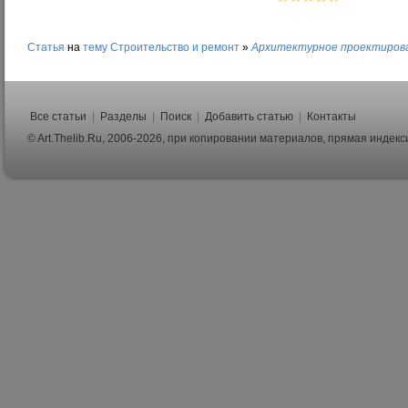
Статья
на
тему
Строительство и ремонт
»
Архитектурное проектиров
Все статьи
|
Разделы
|
Поиск
|
Добавить статью
|
Контакты
© Art.Thelib.Ru, 2006-2026, при копировании материалов, прямая индек