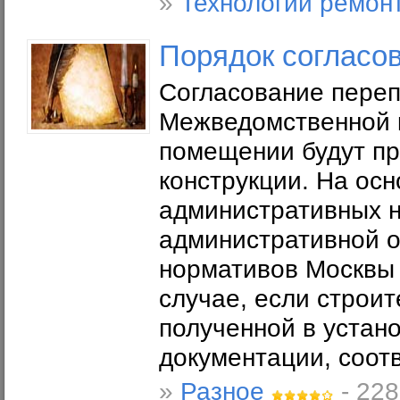
»
Технологии ремон
Порядок согласо
Согласование пере
Межведомственной к
помещении будут пр
конструкции. На ос
административных н
административной о
нормативов Москвы 
случае, если строи
полученной в устан
документации, соотв
»
Разное
- 228