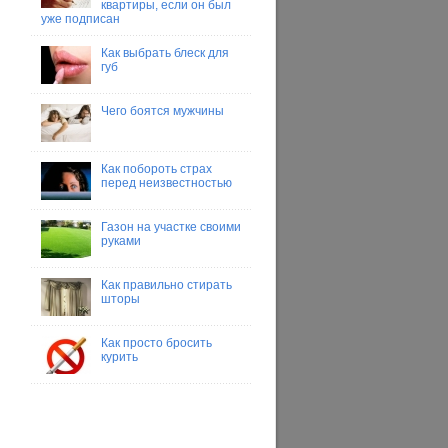
квартиры, если он был
уже подписан
Как выбрать блеск для
губ
Чего боятся мужчины
Как побороть страх
перед неизвестностью
Газон на участке своими
руками
Как правильно стирать
шторы
Как просто бросить
курить