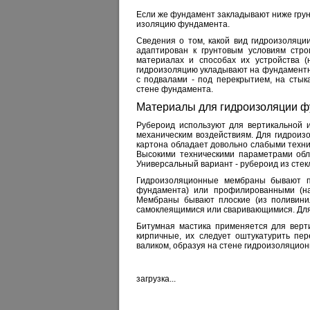
Если же фундамент закладывают ниже грун
изоляцию фундамента.
Сведения о том, какой вид гидроизоляци
адаптирован к грунтовым условиям стро
материалах и способах их устройства (н
гидроизоляцию укладывают на фундаментную
с подвалами - под перекрытием, на стык
стене фундамента.
Материалы для гидроизоляции ф
Рубероид используют для вертикальной и
механическим воздействиям. Для гидроиз
картона обладает довольно слабыми технич
Высокими техническими параметрами обла
Универсальный вариант - рубероид из стек
Гидроизоляционные мембраны бывают пл
фундамента) или профилированными (на
Мембраны бывают плоские (из поливинил
самоклеящимися или сваривающимися. Для
Битумная мастика применяется для верт
кирпичные, их следует оштукатурить пер
валиком, образуя на стене гидроизоляцион
загрузка...