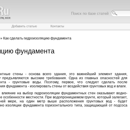
Поиск по базе статей
Добавить статью
Контакты
»
Как сделать гидроизоляцию фундамента
ляцию фундамента
нтные стены - основа всего здания, это важнейший элемент здания,
у предъявляются высокие требования. Одна из главных опасностей для
нта - грунтовые воды. Поэтому, первое, что следует сделать после
ия фундамента - изолировать стены от воздействия грунтовых вод и влаги.
 влияние на выбор гидроизоляции фундаментных стен оказывают водно-
е особенности местности. При водопроницаемом грунте, который залегает,
ней мере, на один метр выше расположения грунтовых вод - будет
чно изоляции фундамента горизонтального типа, защищающей от подсоса