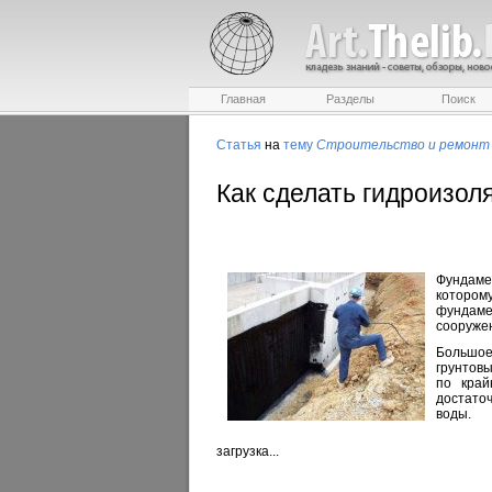
Главная
Разделы
Поиск
Статья
на
тему
Строительство и ремонт
Как сделать гидроизо
Фундаме
котором
фундаме
сооружен
Большое
грунтовы
по край
достато
воды.
загрузка...