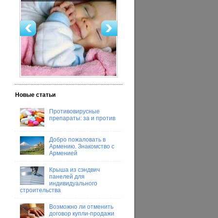
Новые статьи
Противовирусные
препараты: за и против
Добро пожаловать в
Армению. Знакомство с
Арменией
Крыша из сэндвич
панелей для
индивидуального
строительства
Возможно ли отменить
договор купли-продажи