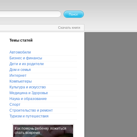
Скачать книги
Темы статей
Автомобили
Бизнес и финансы
Дети и их родители
Дом и семья
Интернет
Компьютеры
Культура и искусство
Медицина и Здоровье
Наука и образование
Спорт
Строительство и ремонт
Туризм и путешествия
Как помочь ребенку ложиться
Как появился воздушный змей
спать вовремя