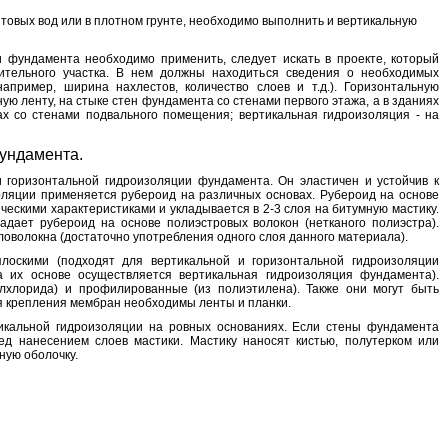
товых вод или в плотном грунте, необходимо выполнить и вертикальную
и фундамента необходимо применить, следует искать в проекте, который
ительного участка. В нем должны находиться сведения о необходимых
апример, ширина нахлестов, количество слоев и т.д.). Горизонтальную
 ленту, на стыке стен фундамента со стенами первого этажа, а в зданиях
ах со стенами подвального помещения; вертикальная гидроизоляция - на
ундамента.
 горизонтальной гидроизоляции фундамента. Он эластичен и устойчив к
оляции применяется рубероид на различных основах. Рубероид на основе
ескими характеристиками и укладывается в 2-3 слоя на битумную мастику.
дает рубероид на основе полиэстровых волокон (нетканого полиэстра).
ловолокна (достаточно употребления одного слоя данного материала).
оскими (подходят для вертикальной и горизонтальной гидроизоляции
 их основе осуществляется вертикальная гидроизоляция фундамента).
хлорида) и профилированные (из полиэтилена). Также они могут быть
 крепления мембран необходимы ленты и планки.
икальной гидроизоляции на ровных основаниях. Если стены фундамента
ед нанесением слоев мастики. Мастику наносят кистью, полутерком или
ную оболочку.