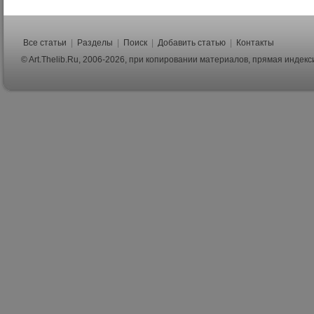
Все статьи
|
Разделы
|
Поиск
|
Добавить статью
|
Контакты
© Art.Thelib.Ru, 2006-2026, при копировании материалов, прямая индек