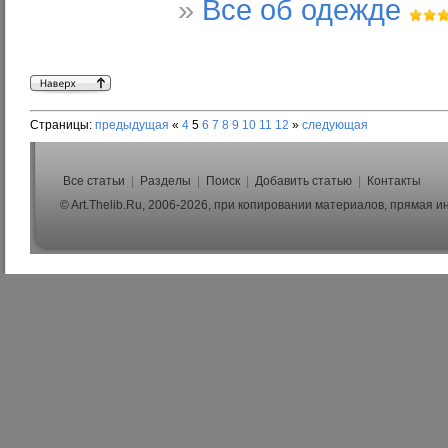
»
Все об одежде
Страницы:
предыдущая
«
4
5
6
7
8
9
10
11
12
»
следующая
Все статьи
|
Разделы
|
Поиск
|
Добавить статью
|
Контакты
© Art.Thelib.Ru, 2006-2026, при копировании материалов, прямая 