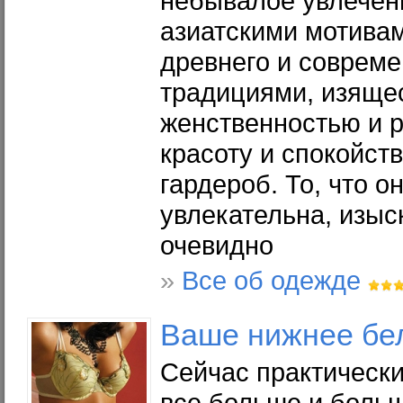
небывалое увлечен
азиатскими мотивам
древнего и современ
традициями, изяще
женственностью и 
красоту и спокойст
гардероб. То, что 
увлекательна, изыс
очевидно
»
Все об одежде
Ваше нижнее бе
Сейчас практическ
все больше и боль