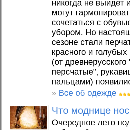
никогда не выйдет 
могут гармонироват
сочетаться с обувь
убором. Но настоящ
сезоне стали перча
красного и голубых
(от древнерусского 
персчатые", рукави
пальцами) появили
»
Все об одежде
Что моднице нос
Очередное лето под