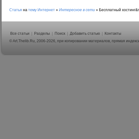
Статья
на
тему
Интернет
»
Интересное в сети
»
Бесплатный хостинг&n
Все статьи
|
Разделы
|
Поиск
|
Добавить статью
|
Контакты
© Art.Thelib.Ru, 2006-2026, при копировании материалов, прямая индек