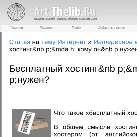
Главная
Разделы
Поиск
Добавить статью
Статья
на
тему
Интернет
»
Интересное 
хостинг&nb p;&mda h; кому он&nb p;нуже
Бесплатный хостинг&nb p;&m
p;нужен?
Что такое «бесплатный хо
В общем смысле хостин
хостером (от английск