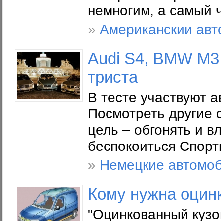
немногим, а самый ч
»
Американскии ав
Audi S4, BMW M3,
триста
В тесте участвуют 
Посмотреть другие ф
цель – обгонять и в
беспокоиться Спорт
»
Немецкие автомо
Кому нужна оцин
"Оцинкованный кузов