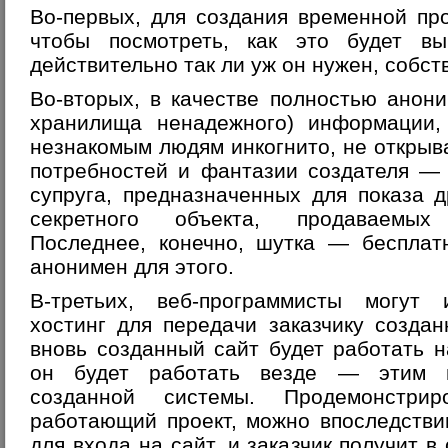
Во-первых,
для создания временной пр
чтобы посмотреть, как это будет выг
действительно так ли уж он нужен, собст
Во-вторых,
в качестве полностью анон
хранилища ненадежного) информации,
незнакомым людям инкогнито, не открыва
потребностей и фантазии создателя —
супруга, предназначенных для показа д
секретного объекта, продаваемых
Последнее, конечно, шутка — бесплат
анонимен для этого.
В-третьих,
веб-программисты могут 
хостинг для передачи заказчику создан
вновь созданный сайт будет работать н
он будет работать везде — этим п
созданной системы. Продемонстрир
работающий проект, можно впоследстви
для входа на сайт, и заказчик получит в