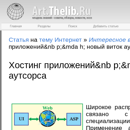
Главная
Разделы
Поиск
Добавить статью
Статья
на
тему
Интернет
»
Интересное 
приложений&nb p;&mda h; новый виток а
Хостинг приложений&nb p;&m
аутсорса
Широкое распр
связано 
специализаци
Применение а