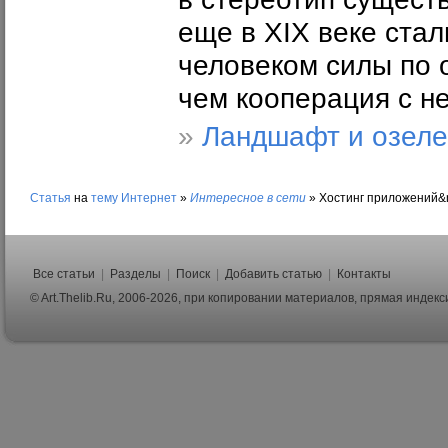
еще в XIX веке стал
человеком силы по 
чем кооперация с не
»
Ландшафт и озел
Статья
на
тему
Интернет
»
Интересное в сети
»
Хостинг приложений&n
Все статьи
|
Разделы
|
Поиск
|
Добавить статью
|
Контакты
© Art.Thelib.Ru, 2006-2026, при копировании материалов, прямая индек