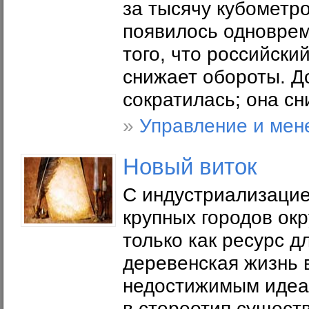
за тысячу кубометро
появилось одноврем
того, что российски
снижает обороты. Д
сократилась; она сни
»
Управление и мен
Новый виток
С индустриализацие
крупных городов ок
только как ресурс д
деревенская жизнь 
недостижимым идеал
в стереотип сущест