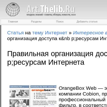
Главная
Разделы
Поиск
Добавить статью
Статья
на
тему
Интернет
»
Интересное 
организация доступа к&nb p;ресурсам Ин
Правильная организация до
p;ресурсам Интернета
OrangeBox Web — э
компании Cobion, 
профессиональный 
фильтр, в соответст