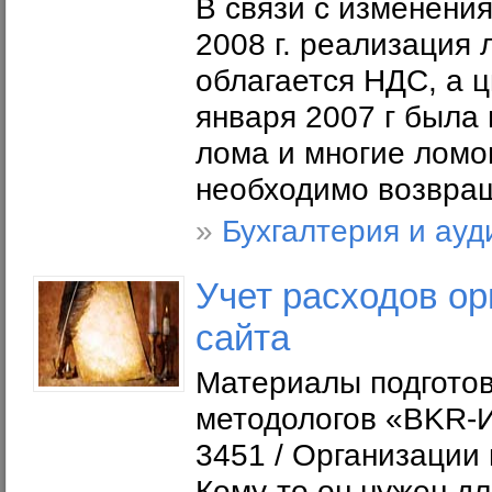
В связи с изменени
2008 г. реализация
облагается НДС, а ц
января 2007 г была 
лома и многие ломо
необходимо возвра
»
Бухгалтерия и ауд
Учет расходов ор
сайта
Материалы подготов
методологов «BKR-И
3451 / Организации
Кому-то он нужен д