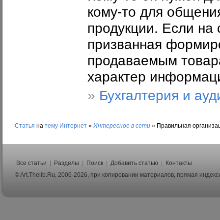
кому-то для общени
продукции. Если на
призванная формиро
продаваемым товара
характер информац
»
Бухгалтерия и ауд
Статья
на
тему
Интернет
»
Интересное в сети
»
Правильная организац
Все статьи
|
Разделы
|
Поиск
|
Добавить статью
|
Контакты
© Art.Thelib.Ru, 2006-2026, при копировании материалов, прямая индек