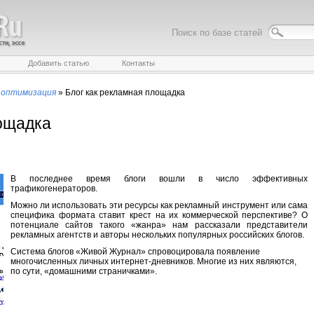
Поиск по базе статей
Добавить статью
Контакты
 оптимизация
»
Блог как рекламная площадка
лощадка
В последнее время блоги вошли в число эффективных
трафикогенераторов.
Можно ли использовать эти ресурсы как рекламный инструмент или сама
специфика формата ставит крест на их коммерческой перспективе? О
потенциале сайтов такого «жанра» нам рассказали представители
рекламных агентств и авторы нескольких популярных российских блогов.
Система блогов «Живой Журнал» спровоцировала появление
многочисленных личных интернет-дневников. Многие из них являются,
по сути, «домашними страничками».