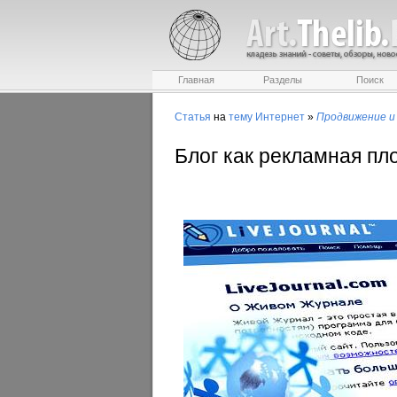
Главная
Разделы
Поиск
Статья
на
тему
Интернет
»
Продвижение и
Блог как рекламная п