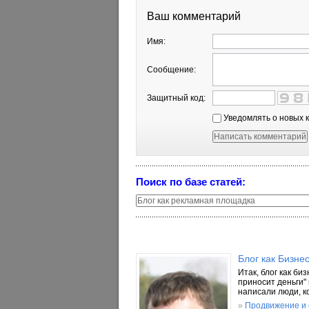
Ваш комментарий
Имя:
Сообщение:
Защитный код:
Уведомлять о новых 
Поиск по базе статей:
Блог как Бизне
Итак, блог как би
приносит деньги"
написали люди, к
»
Продвижение и