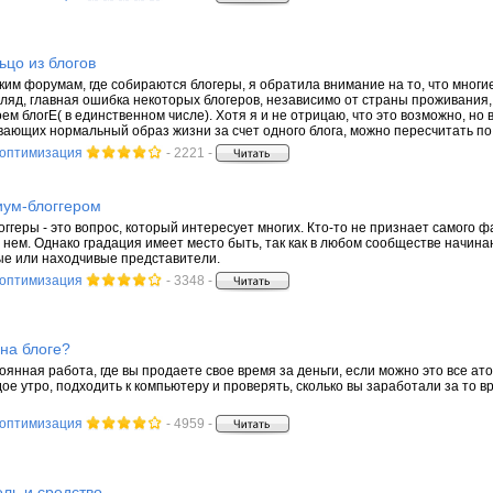
ьцо из блогов
ким форумам, где собираются блогеры, я обратила внимание на то, что мног
гляд, главная ошибка некоторых блогеров, независимо от страны проживания, 
ем блогЕ( в единственном числе). Хотя я и не отрицаю, что это возможно, но в
ающих нормальный образ жизни за счет одного блога, можно пересчитать по п
 оптимизация
- 2221 -
иум-блоггером
блоггеры - это вопрос, который интересует многих. Кто-то не признает самого ф
о нем. Однако градация имеет место быть, так как в любом сообществе начин
е или находчивые представители.
 оптимизация
- 3348 -
 на блоге?
оянная работа, где вы продаете свое время за деньги, если можно это все ат
ое утро, подходить к компьютеру и проверять, сколько вы заработали за то в
 оптимизация
- 4959 -
ель и средство.