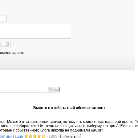
комментариях
Вместе с этой статьей обычно читают:
с
знес. Можете отставить свои тазики, потому что кормить вас парашей про то, "
 никто не собирается. Нет ведь желающих читать кибермусор про АdSenseенс,
оторые с собственного блога никогда не поднимали бабки?
 оптимизация
- 1805 -