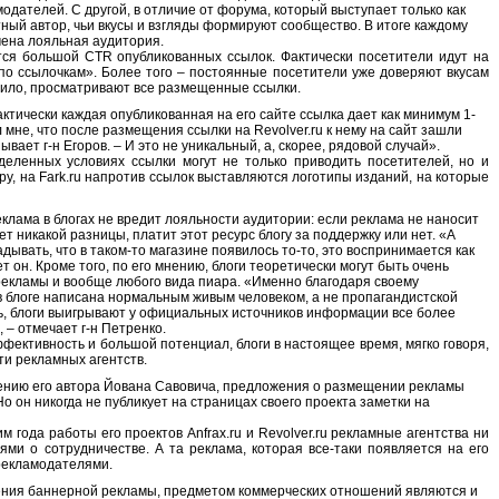
дателей. С другой, в отличие от форума, который выступает только как
тный автор, чьи вкусы и взгляды формируют сообщество. В итоге каждому
чена лояльная аудитория.
тся большой CTR опубликованных ссылок. Фактически посетители идут на
 по ссылочкам». Более того – постоянные посетители уже доверяют вкусам
авило, просматривают все размещенные ссылки.
актически каждая опубликованная на его сайте ссылка дает как минимум 1-
л мне, что после размещения ссылки на Revolver.ru к нему на сайт зашли
вает г-н Егоров. – И это не уникальный, а, скорее, рядовой случай».
еленных условиях ссылки могут не только приводить посетителей, но и
ру, на Fark.ru напротив ссылок выставляются логотипы изданий, на которые
еклама в блогах не вредит лояльности аудитории: если реклама не наносит
т никакой разницы, платит этот ресурс блогу за поддержку или нет. «А
адывать, что в таком-то магазине появилось то-то, это воспринимается как
т он. Кроме того, по его мнению, блоги теоретически могут быть очень
рекламы и вообще любого вида пиара. «Именно благодаря своему
в блоге написана нормальным живым человеком, а не пропагандистской
ь, блоги выигрывают у официальных источников информации все более
 – отмечает г-н Петренко.
ффективность и большой потенциал, блоги в настоящее время, мягко говоря,
и рекламных агентств.
ждению его автора Йована Савовича, предложения о размещении рекламы
Но он никогда не публикует на страницах своего проекта заметки на
им года работы его проектов Anfrax.ru и Revolver.ru рекламные агентства ни
ми о сотрудничестве. А та реклама, которая все-таки появляется на его
 рекламодателями.
ещения баннерной рекламы, предметом коммерческих отношений являются и