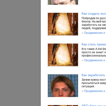
Как создать кол
Побродив по русс
блогов. На мой вз
заработать на сво
людей, поддержив
»
Продвижение и
Как стать прем
Кто такие A-list 
просто не знает 
профессиональны
»
Продвижение и
Как заработать
Зачем нужна пост
просыпаться кажд
ситуация.
»
Продвижение и
SEO-блог как ц