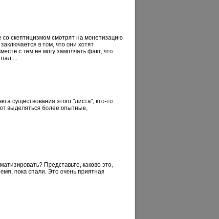
ие со скептицизмом смотрят на монетизацию
заключается в том, что они хотят
месте с тем не могу замолчать факт, что
ал ...
акта существования этого "листа", кто-то
ают выделяться более опытные,
оматизировать? Представьте, каково это,
ремя, пока спали. Это очень приятная