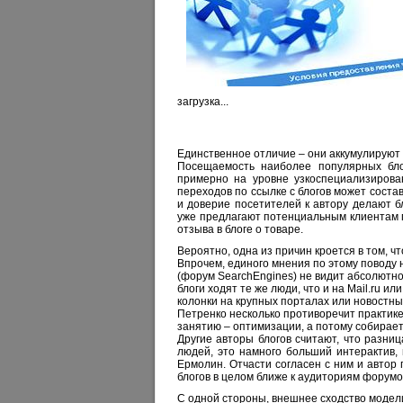
загрузка...
Единственное отличие – они аккумулируют
Посещаемость наиболее популярных блог
примерно на уровне узкоспециализирова
переходов по ссылке с блогов может соста
и доверие посетителей к автору делают 
уже предлагают потенциальным клиентам п
отзыва в блоге о товаре.
Вероятно, одна из причин кроется в том, ч
Впрочем, единого мнения по этому поводу н
(форум SearchEngines) не видит абсолютно
блоги ходят те же люди, что и на Mail.ru ил
колонки на крупных порталах или новостных
Петренко несколько противоречит практике
занятию – оптимизации, а потому собирае
Другие авторы блогов считают, что разни
людей, это намного больший интерактив, 
Ермолин. Отчасти согласен с ним и автор п
блогов в целом ближе к аудиториям форумов
С одной стороны, внешнее сходство модел