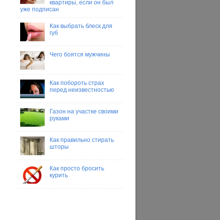
квартиры, если он был
уже подписан
Как выбрать блеск для
губ
Чего боятся мужчины
Как побороть страх
перед неизвестностью
Газон на участке своими
руками
Как правильно стирать
шторы
Как просто бросить
курить