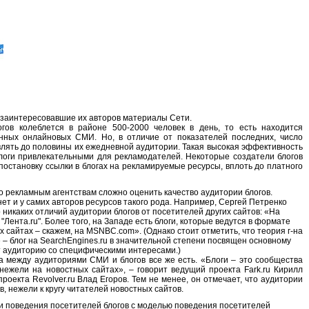
 заинтересовавшие их авторов материалы Сети.
ов колеблется в районе 500-2000 человек в день, то есть находится
нных онлайновых СМИ. Но, в отличие от показателей последних, число
влять до половины их ежедневной аудитории. Такая высокая эффективность
блоги привлекательными для рекламодателей. Некоторые создатели блогов
остановку ссылки в блогах на рекламируемые ресурсы, вплоть до платного
то рекламным агентствам сложно оценить качество аудитории блогов.
ет и у самих авторов ресурсов такого рода. Например, Сергей Петренко
 никаких отличий аудитории блогов от посетителей других сайтов: «На
и "Лента.ru". Более того, на Западе есть блоги, которые ведутся в формате
 сайтах – скажем, на MSNBC.com». (Однако стоит отметить, что теория г-на
 – блог на SearchEngines.ru в значительной степени посвящен основному
т аудиторию со специфическими интересами.)
ца между аудиториями СМИ и блогов все же есть. «Блоги – это сообщества
нежели на новостных сайтах», – говорит ведущий проекта Fark.ru Кирилл
роекта Revolver.ru Влад Егоров. Тем не менее, он отмечает, что аудитории
, нежели к кругу читателей новостных сайтов.
и поведения посетителей блогов с моделью поведения посетителей