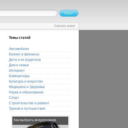
Скачать книги
Темы статей
Автомобили
Бизнес и финансы
Дети и их родители
Дом и семья
Интернет
Компьютеры
Культура и искусство
Медицина и Здоровье
Наука и образование
Спорт
Строительство и ремонт
Туризм и путешествия
Как выбрать внедорожник
Как бороться с простудой