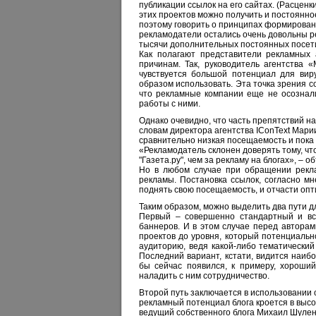
публикации ссылок на его сайтах. (Расценки
этих проектов можно получить и постоянно
поэтому говорить о принципах формировани
рекламодатели остались очень довольны ре
тысячи дополнительных постоянных посетит
Как полагают представители рекламных 
причинам. Так, руководитель агентства 
чувствуется большой потенциал для виру
образом использовать. Эта точка зрения с
что рекламные компании еще не осознал
работы с ними.
Однако очевидно, что часть препятствий н
словам директора агентства IConText Мари
сравнительно низкая посещаемость и пока
«Рекламодатель склонен доверять тому, что 
"Газета.ру", чем за рекламу на блогах», – 
Но в любом случае при обращении рекла
рекламы. Постановка ссылок, согласно м
поднять свою посещаемость, и отчасти оп
Таким образом, можно выделить два пути д
Первый – совершенно стандартный и все
баннеров. И в этом случае перед авторам
проектов до уровня, который потенциальн
аудиторию, ведя какой-либо тематический
Последний вариант, кстати, видится наибо
бы сейчас появился, к примеру, хороши
наладить с ним сотрудничество.
Второй путь заключается в использовании 
рекламный потенциал блога кроется в высо
ведущий собственного блога Михаил Шулен