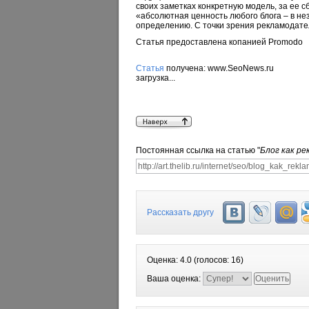
своих заметках конкретную модель, за ее с
«абсолютная ценность любого блога – в не
определению. С точки зрения рекламодат
Статья предоставлена копанией Promodo
Статья
получена: www.SeoNews.ru
загрузка...
Постоянная ссылка на статью "
Блог как р
Рассказать другу
Оценка:
4.0
(голосов:
16
)
Ваша оценка: