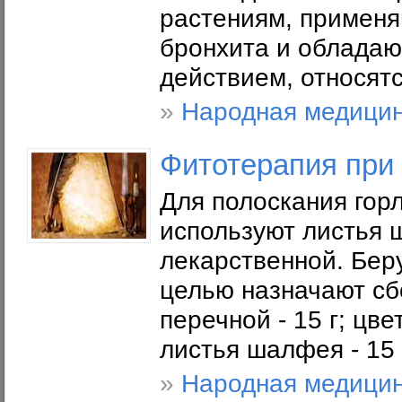
растениям, применя
бронхита и облада
действием, относятс
»
Народная медици
Фитотерапия при
Для полоскания гор
используют листья 
лекарственной. Берут
целью назначают сбо
перечной - 15 г; цве
листья шалфея - 15 
»
Народная медици