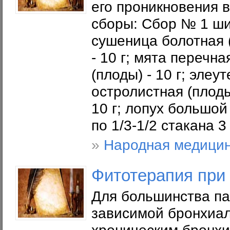
его проникновения 
сборы: Сбор № 1 шип
сушеница болотная (
- 10 г; мята перечна
(плоды) - 10 г; элеу
остролистная (плоды 
10 г; лопух большой 
по 1/3-1/2 стакана 3 
»
Народная медици
Фитотерапия при
Для большинства п
зависимой бронхиал