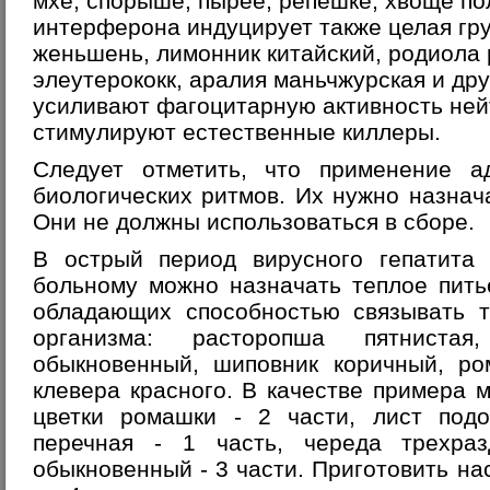
мхе, спорыше, пырее, репешке, хвоще п
интерферона индуцирует также целая гру
женьшень, лимонник китайский, родиола 
элеутерококк, аралия маньчжурская и дру
усиливают фагоцитарную активность ней
стимулируют естественные киллеры.
Следует отметить, что применение ад
биологических ритмов. Их нужно назнача
Они не должны использоваться в сборе.
В острый период вирусного гепатита 
больному можно назначать теплое пить
обладающих способностью связывать т
организма: расторопша пятниста
обыкновенный, шиповник коричный, ро
клевера красного. В качестве примера 
цветки ромашки - 2 части, лист подо
перечная - 1 часть, череда трехра
обыкновенный - 3 части. Приготовить на