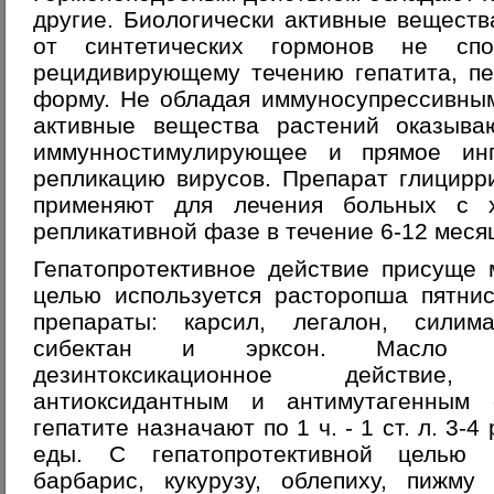
другие. Биологически активные веществ
от синтетических гормонов не спо
рецидивирующему течению гепатита, пе
форму. Не обладая иммуносупрессивным
активные вещества растений оказыва
иммунностимулирующее и прямое ин
репликацию вирусов. Препарат глицирр
применяют для лечения больных с х
репликативной фазе в течение 6-12 меся
Гепатопротективное действие присуще 
целью используется расторопша пятни
препараты: карсил, легалон, силим
сибектан и эрксон. Масло ра
дезинтоксикационное действи
антиоксидантным и антимутагенным 
гепатите назначают по 1 ч. - 1 ст. л. 3-4
еды. С гепатопротективной целью и
барбарис, кукурузу, облепиху, пижму