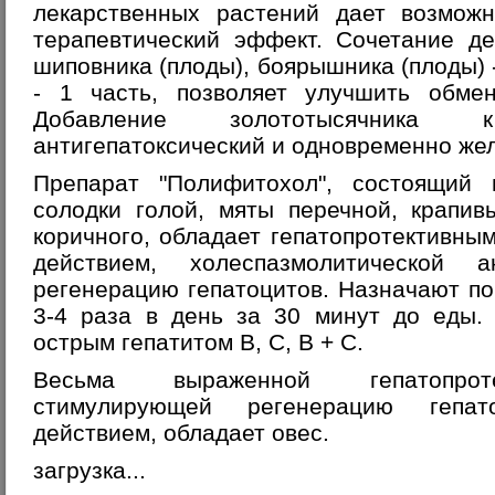
лекарственных растений дает возможн
терапевтический эффект. Сочетание де
шиповника (плоды), боярышника (плоды) -
- 1 часть, позволяет улучшить обме
Добавление золототысячника
антигепатоксический и одновременно же
Препарат "Полифитохол", состоящий 
солодки голой, мяты перечной, крапи
коричного, обладает гепатопротективн
действием, холеспазмолитической а
регенерацию гепатоцитов. Назначают по
3-4 раза в день за 30 минут до еды.
острым гепатитом В, С, В + С.
Весьма выраженной гепатопроте
стимулирующей регенерацию гепа
действием, обладает овес.
загрузка...