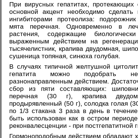
При вирусных гепатитах, протекающих
основной акцент необходимо сделать 
ингибиторами протеолиза: подорожник
мята перечная. Одновременно в ле
растения, содержащие биологическ
выраженным действием на регенерацию
тысячелистник, крапива двудомная, шипо
сушеница топяная, синюха голубая.
В случаях типичной желтушной цитоли
гепатита можно подобрать не
разнонаправленным действием. Достато
сбор из пяти составляющих: шиповни
перечная (30 г), крапива двудо
продырявленный (50 г), солодка голая (3
по 1/3 стакана 3 раза в день в течени
быть использован как в остром периоде
реконвалесценции - при постгепатитной
Гормоноподобным действием обладают х