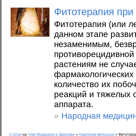
Фитотерапия при
Фитотерапия (или л
данном этапе разви
незаменимым, безв
противорецидивной 
растениям не случа
фармакологических 
количество их побо
реакций и тяжелых 
аппарата.
»
Народная медици
Статья
на
тему
Медицина и Здоровье
»
Народная медицина
»
Фитотера