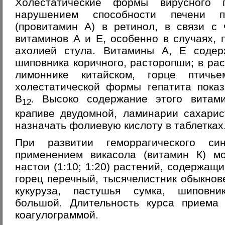
Холестатические формы вирусного г
нарушением способности печени пр
(провитамин А) в ретинол, в связи с
витаминов А и Е, особенно в случаях,
ахолией стула. Витамины А, Е содер
шиповника коричного, расторопши; в рас
лимоннике китайском, горце птичь
холестатической формы гепатита пока
В
. Высоко содержание этого витам
12
крапиве двудомной, ламинарии сахари
назначать фолиевую кислоту в таблетках
При развитии геморрагического си
применением викасола (витамин К) м
настои (1:10; 1:20) растений, содержащи
горец перечный, тысячелистник обыкнов
кукуруза, пастушья сумка, шиповни
большой. Длительность курса приема 
коагулограммой.