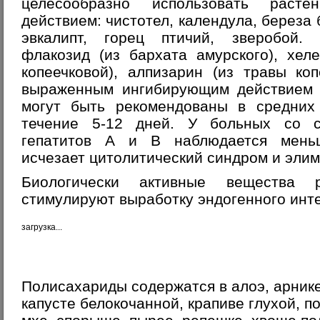
целесообразно использовать расте
действием: чистотел, календула, береза
эвкалипт, горец птичий, зверобой.
флакозид (из бархата амурского), хел
копеечковой), алпизарин (из травы ко
выраженным ингибирующим действием 
могут быть рекомендованы в средних 
течение 5-12 дней. У больных со 
гепатитов А и В наблюдается мень
исчезает цитолитический синдром и эли
Биологически активные вещества р
стимулируют выработку эндогенного инт
загрузка...
Полисахариды содержатся в алоэ, арнике
капусте белокочанной, крапиве глухой, 