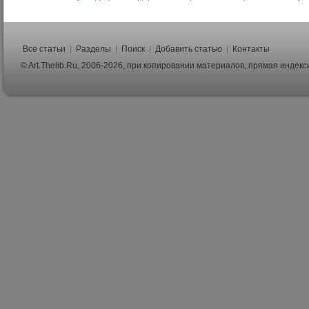
Все статьи
|
Разделы
|
Поиск
|
Добавить статью
|
Контакты
© Art.Thelib.Ru, 2006-2026, при копировании материалов, прямая индек