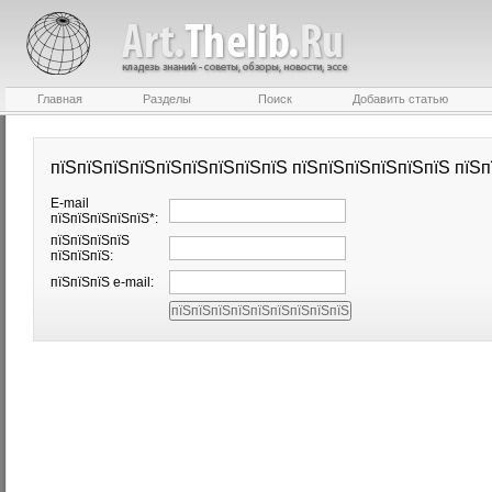
Главная
Разделы
Поиск
Добавить статью
пїЅпїЅпїЅпїЅпїЅпїЅпїЅпїЅпїЅ пїЅпїЅпїЅпїЅпїЅпїЅ пїЅп
E-mail
пїЅпїЅпїЅпїЅпїЅ*:
пїЅпїЅпїЅпїЅ
пїЅпїЅпїЅ:
пїЅпїЅпїЅ e-mail: