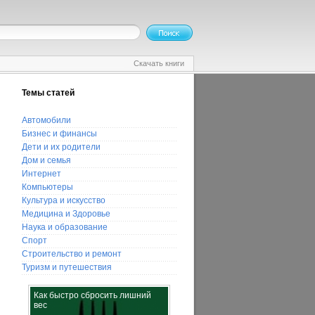
Скачать книги
Темы статей
Автомобили
Бизнес и финансы
Дети и их родители
Дом и семья
Интернет
Компьютеры
Культура и искусство
Медицина и Здоровье
Наука и образование
Спорт
Строительство и ремонт
Туризм и путешествия
Как быстро сбросить лишний
Какое мыло лучше, покупное
вес
или "нулевое"?