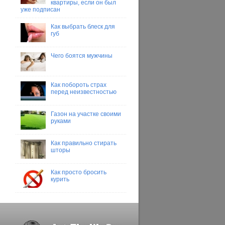
квартиры, если он был
уже подписан
Как выбрать блеск для
губ
Чего боятся мужчины
Как побороть страх
перед неизвестностью
Газон на участке своими
руками
Как правильно стирать
шторы
Как просто бросить
курить