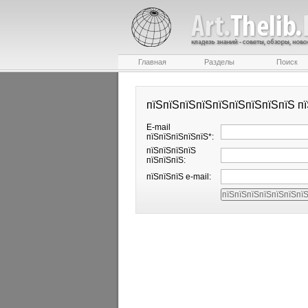
Главная
Разделы
Поиск
пїЅпїЅпїЅпїЅпїЅпїЅпїЅпїЅпїЅ п
E-mail
пїЅпїЅпїЅпїЅпїЅ*:
пїЅпїЅпїЅпїЅ
пїЅпїЅпїЅ:
пїЅпїЅпїЅ e-mail: