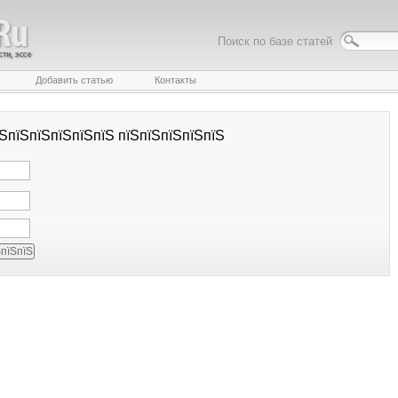
Поиск по базе статей
Добавить статью
Контакты
їЅпїЅпїЅпїЅпїЅпїЅ пїЅпїЅпїЅпїЅпїЅ