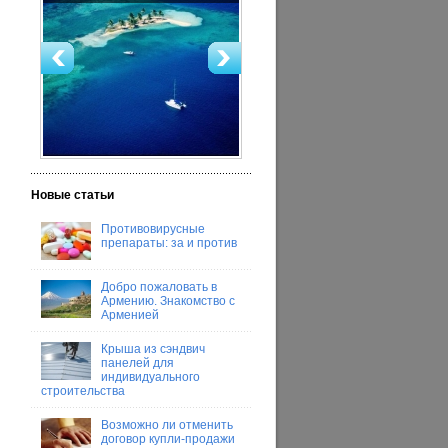
Новые статьи
Противовирусные
препараты: за и против
Добро пожаловать в
Армению. Знакомство с
Арменией
Крыша из сэндвич
панелей для
индивидуального
строительства
Возможно ли отменить
договор купли-продажи