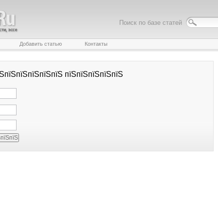
Поиск по базе статей
Добавить статью
Контакты
їЅпїЅпїЅпїЅпїЅпїЅ пїЅпїЅпїЅпїЅпїЅ