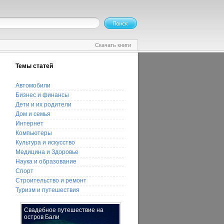
Скачать книги
Темы статей
Автомобили
Бизнес и финансы
Дети и их родители
Дом и семья
Интернет
Компьютеры
Культура и искусство
Медицина и Здоровье
Наука и образование
Спорт
Строительство и ремонт
Туризм и путешествия
Свадебное путешествие на
Кому нельзя употреблять
остров Бали
хурму?