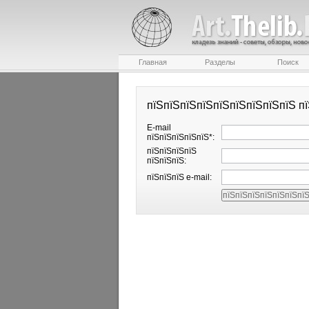
Главная
Разделы
Поиск
пїЅпїЅпїЅпїЅпїЅпїЅпїЅпїЅпїЅ п
E-mail
пїЅпїЅпїЅпїЅпїЅ*:
пїЅпїЅпїЅпїЅ
пїЅпїЅпїЅ:
пїЅпїЅпїЅ e-mail: