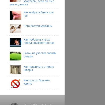
квартиры, если он был
уже подписан
Как выбрать блеск для
губ
Чего боятся мужчины
Как побороть страх
перед неизвестностью
Газон на участке своими
руками
Как правильно стирать
шторы
Как просто бросить
курить