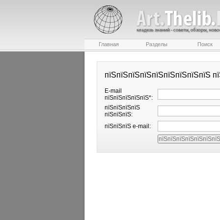
Главная
Разделы
Поиск
пїЅпїЅпїЅпїЅпїЅпїЅпїЅпїЅпїЅ п
E-mail
пїЅпїЅпїЅпїЅпїЅ*:
пїЅпїЅпїЅпїЅ
пїЅпїЅпїЅ:
пїЅпїЅпїЅ e-mail: