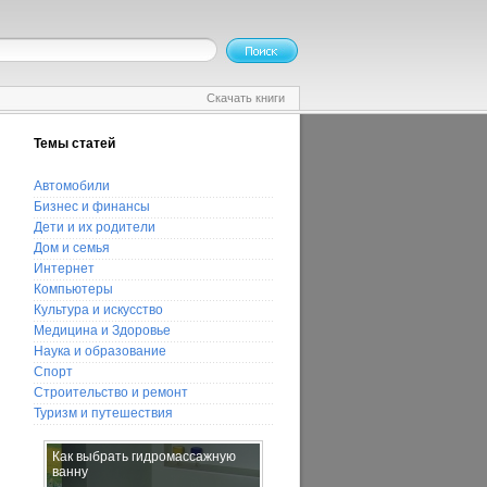
Скачать книги
Темы статей
Автомобили
Бизнес и финансы
Дети и их родители
Дом и семья
Интернет
Компьютеры
Культура и искусство
Медицина и Здоровье
Наука и образование
Спорт
Строительство и ремонт
Туризм и путешествия
Как выбрать гидромассажную
Как побороть лень
ванну