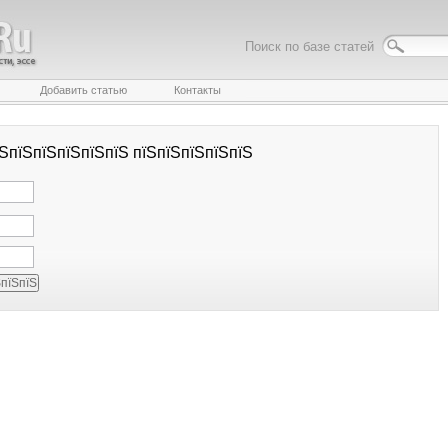
Поиск по базе статей
Добавить статью
Контакты
їЅпїЅпїЅпїЅпїЅпїЅ пїЅпїЅпїЅпїЅпїЅ