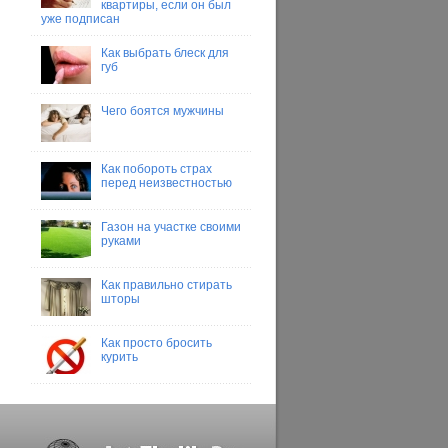
квартиры, если он был
уже подписан
Как выбрать блеск для
губ
Чего боятся мужчины
Как побороть страх
перед неизвестностью
Газон на участке своими
руками
Как правильно стирать
шторы
Как просто бросить
курить