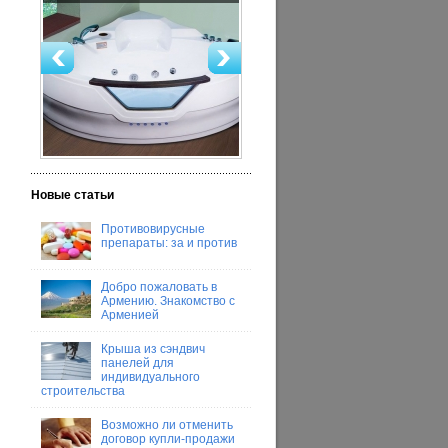
Новые статьи
Противовирусные
препараты: за и против
Добро пожаловать в
Армению. Знакомство с
Арменией
Крыша из сэндвич
панелей для
индивидуального
строительства
Возможно ли отменить
договор купли-продажи