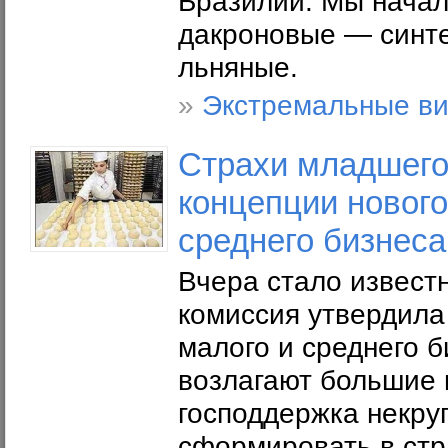
Бразилии. Мы начали
дакроновые — синте
льняные.
»
Экстремальные ви
Страхи младшего
концепции нового
среднего бизнеса
Вчера стало известн
комиссия утвердила
малого и среднего б
возлагают большие 
господдержка некру
сформировать в стр