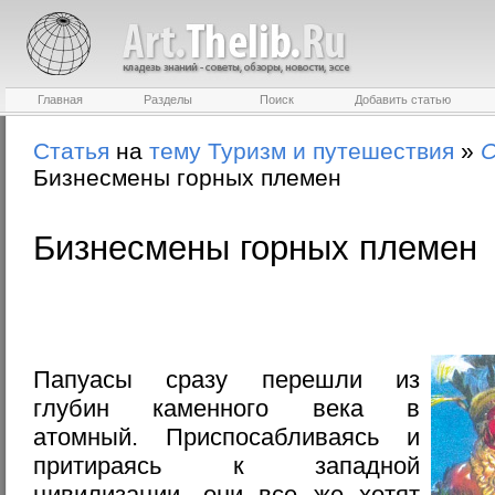
Главная
Разделы
Поиск
Добавить статью
Статья
на
тему
Туризм и путешествия
»
С
Бизнесмены горных племен
Бизнесмены горных племен
Папуасы сразу перешли из
глубин каменного века в
атомный. Приспосабливаясь и
притираясь к западной
цивилизации, они все же хотят