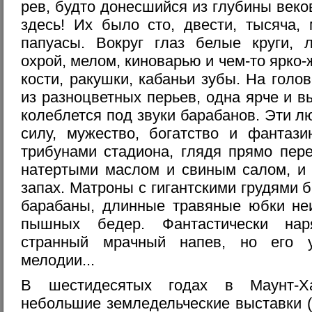
рев, будто донесшийся из глубины веков
здесь! Их было сто, двести, тысяча,
папуасы. Вокруг глаз белые круги, 
охрой, мелом, киноварью и чем-то ярко-
кости, ракушки, кабаньи зубы. На голо
из разноцветных перьев, одна ярче и 
колеблется под звуки барабанов. Эти 
силу, мужество, богатство и фантаз
трибунами стадиона, глядя прямо пере
натертыми маслом и свиным салом, и 
запах. Матроны с гигантскими грудями 
барабаны, длинные травяные юбки неи
пышных бедер. Фантастически на
странный мрачный напев, но его 
мелодии...
В шестидесятых годах в Маунт-Х
небольшие земледельческие выставки (