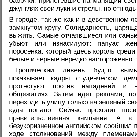
бабочки, прилетевшие на манящий свет
джунглях свои луки и стрелы, но отнюд
В городе, так же как и в девственном л
замкнутом кругу. Солидарность, царящ
выжить. Самые отчаявшиеся или самые
убьют или изнасилуют: папуас же
поросенка, который здесь король сред
белые и черные нередко настороженно с
...Тропический ливень будто вым
показывает кадры студенческой дем
протестуют против нападений и н
общежитиях. Затем идет реклама, п
переходить улицу только на зеленый св
куда попало. Сейчас проходит пос
правительственная кампания. А в
безукоризненном английском сообщил
ходе столкновений между племенам