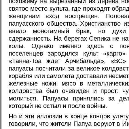
похожему на вырезанный из дерева но
святое место культа, где проходят обр
женщинам вход воспрещен. Полова
папуасского общества. Христианство и
ввело моногамный брак, но духи
сдержанность. На берегах Сепика не най
колы. Однако именно здесь с по
поселенцев зародился культ «карго»
«Танна-Тоа ждет Арчибальда», «ВС»
папуасы посчитали за великое колдовст
корабля или самолета доставали несме
железные ножи, мясо в металлических
колдовства был очевиден и прост: чу
молиться. Папуасы принялись за де
который не остыл и после войны.
Но и эти иллюзии в конце концов улет
говорили, что жители Папуа веруют в И