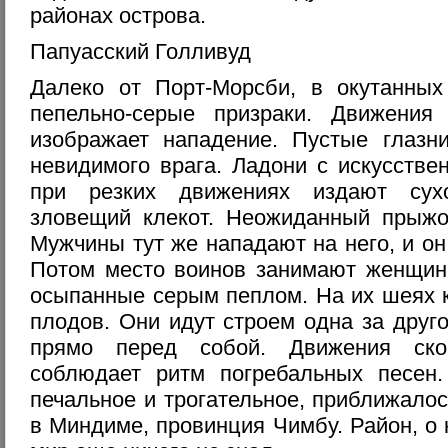
районах острова.
Папуасский Голливуд
Далеко от Порт-Морсби, в окутанных
пепельно-серые призраки. Движения
изображает нападение. Пустые глазн
невидимого врага. Ладони с искусств
при резких движениях издают сух
зловещий клекот. Неожиданный прыжок
Мужчины тут же нападают на него, и он
Потом место воинов занимают женщины
осыпанные серым пеплом. На их шеях 
плодов. Они идут строем одна за друго
прямо перед собой. Движения ско
соблюдает ритм погребальных песен.
печальное и трогательное, приближалос
в Миндиме, провинция Чимбу. Район, о