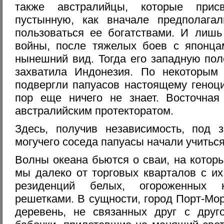
также австралийцы, которые при
пустынную, как вначале предполага
пользоваться ее богатствами. И лишь
войны, после тяжелых боев с японца
нынешний вид. Тогда его западную по
захватила Индонезия. По некоторым
подвергли папуасов настоящему геноци
пор еще ничего не знает. Восточная
австралийским протекторатом.
Здесь, получив независимость, под
могучего соседа папуасы начали учитьс
Волны океана бьются о сваи, на котор
мы далеко от торговых кварталов с их
резиденций белых, огороженных 
решетками. В сущности, город Порт-Мо
деревень, не связанных друг с друг