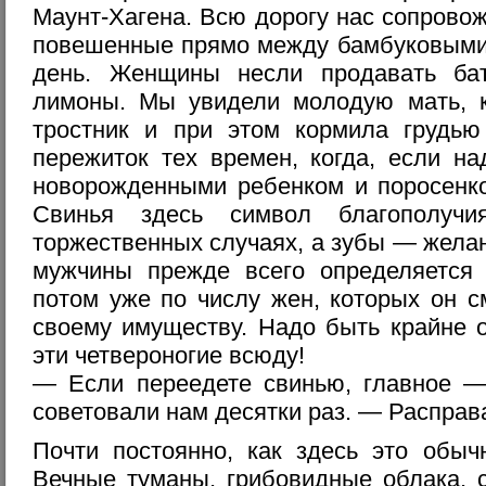
Маунт-Хагена. Всю дорогу нас сопрово
повешенные прямо между бамбуковыми
день. Женщины несли продавать ба
лимоны. Мы увидели молодую мать, 
тростник и при этом кормила грудь
пережиток тех времен, когда, если н
новорожденными ребенком и поросенко
Свинья здесь символ благополуч
торжественных случаях, а зубы — жела
мужчины прежде всего определяется 
потом уже по числу жен, которых он с
своему имуществу. Надо быть крайне 
эти четвероногие всюду!
— Если переедете свинью, главное —
советовали нам десятки раз. — Расправ
Почти постоянно, как здесь это обыч
Вечные туманы, грибовидные облака, 