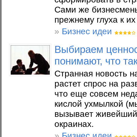
Сами же бизнесмены 
прежнему глуха к их
»
Бизнес идеи
Выбираем ценнос
понимают, что та
Странная новость н
растет спрос на раз
что еще совсем нед
кислой ухмылкой (мы
вызывает живейший 
окраинах.
»
Бизнес идеи