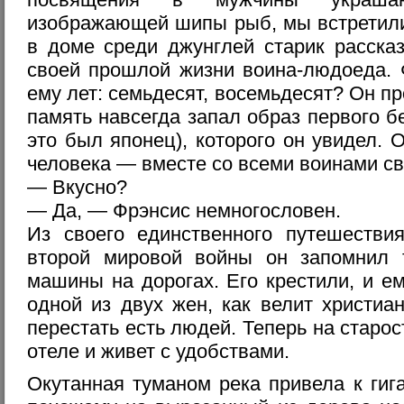
изображающей шипы рыб, мы встретили
в доме среди джунглей старик расска
своей прошлой жизни воина-людоеда. Ф
ему лет: семьдесят, восемьдесят? Он пр
память навсегда запал образ первого б
это был японец), которого он увидел. О
человека — вместе со всеми воинами св
— Вкусно?
— Да, — Фрэнсис немногословен.
Из своего единственного путешеств
второй мировой войны он запомнил 
машины на дорогах. Его крестили, и е
одной из двух жен, как велит христиа
перестать есть людей. Теперь на старос
отеле и живет с удобствами.
Окутанная туманом река привела к гиг