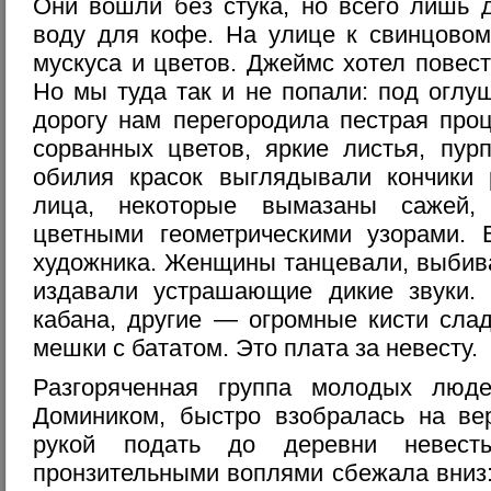
Они вошли без стука, но всего лишь д
воду для кофе. На улице к свинцовом
мускуса и цветов. Джеймс хотел повес
Но мы туда так и не попали: под огл
дорогу нам перегородила пестрая проц
сорванных цветов, яркие листья, пур
обилия красок выглядывали кончики 
лица, некоторые вымазаны сажей, 
цветными геометрическими узорами. 
художника. Женщины танцевали, выбив
издавали устрашающие дикие звуки.
кабана, другие — огромные кисти сла
мешки с бататом. Это плата за невесту.
Разгоряченная группа молодых люд
Домиником, быстро взобралась на ве
рукой подать до деревни невест
пронзительными воплями сбежала вниз: