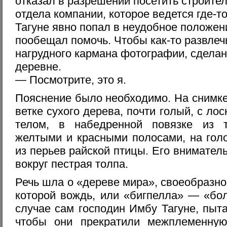
отказал в разрешении посетить строите
отдела компании, которое ведется где-т
Тагуне явно попал в неудобное положен
пообещал помочь. Чтобы как-то развлеч
нагрудного кармана фотографии, сделан
деревне.
— Посмотрите, это я.
Пояснение было необходимо. На снимке
ветке сухого дерева, почти голый, с л
телом, в набедренной повязке из 
желтыми и красными полосами, на гол
из перьев райской птицы. Его внимате
вокруг пестрая толпа.
Речь шла о «дереве мира», своеобразн
которой вождь, или «бигпелла» — «бо
случае сам господин Имбу Тагуне, пыт
чтобы они прекратили межплеменную