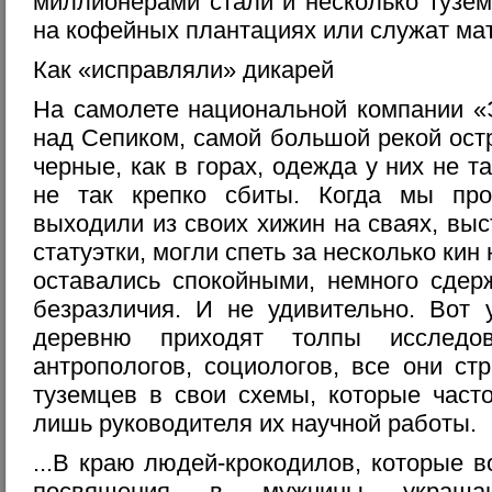
миллионерами стали и несколько тузе
на кофейных плантациях или служат мат
Как «исправляли» дикарей
На самолете национальной компании «
над Сепиком, самой большой рекой ост
черные, как в горах, одежда у них не т
не так крепко сбиты. Когда мы про
выходили из своих хижин на сваях, выс
статуэтки, могли спеть за несколько ки
оставались спокойными, немного сдер
безразличия. И не удивительно. Вот 
деревню приходят толпы исследо
антропологов, социологов, все они ст
туземцев в свои схемы, которые част
лишь руководителя их научной работы.
...В краю людей-крокодилов, которые 
посвящения в мужчины украшаю