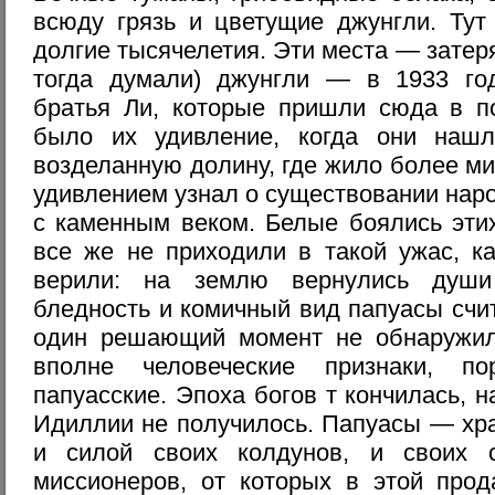
всюду грязь и цветущие джунгли. Тут
долгие тысячелетия. Эти места — затер
тогда думали) джунгли — в 1933 го
братья Ли, которые пришли сюда в по
было их удивление, когда они наш
возделанную долину, где жило более ми
удивлением узнал о существовании нар
с каменным веком. Белые боялись эти
все же не приходили в такой ужас, к
верили: на землю вернулись души
бледность и комичный вид папуасы счи
один решающий момент не обнаружил
вполне человеческие признаки, по
папуасские. Эпоха богов т кончилась, н
Идиллии не получилось. Папуасы — хр
и силой своих колдунов, и своих 
миссионеров, от которых в этой прод