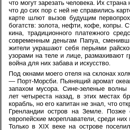
что могут зарезать человека. Их страна
что до сих пор с ней не справились кар
карте шлют вызов будущим первопрох
богатств: золота, нефти, кофе, копры. 
кина, традиционного платежного сред
современным деньгам Папуа, сменивши
жители украшают себя перьями райско
узорами на теле и лице, размахивают 
война для них забава и искусство.
Под окнами моего отеля на склонах хол
— Порт-Морсби. Пьянящий аромат океан
запахом мусора. Сине-зеленые волны б
лет четыреста назад, в этих местах б
корабль, но его капитан не знал, что о
Гренландии остров на Земле. Позже
европейские мореплаватели, среди них 
Только в XIX веке на острове посели