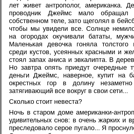
лет живет антрополог, американка. Д
проводник Джеймс мало обращал 
собственном теле, зато щеголял в бейсб
чтобы мы увидели все. Солнце немил
на огородах окучивали бататы, мужч
Маленькая девочка гоняла толстого 
среди кустов, усеянных красными и же
стоял запах аниса и эвкалипта. В дере
Но завтра опять приедут очередные т
деньги Джеймс, наверное, купит на б
окрестных гор в долину незаметно
затягивающий все вокруг в свои сети...
Сколько стоит невеста?
Ночь в старом доме американки-антро
удивительных снов: в очень жарких и 
преследовало серое пугало... Я просну