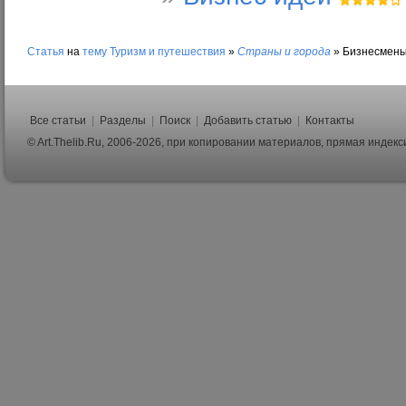
Статья
на
тему
Туризм и путешествия
»
Страны и города
»
Бизнесмены
Все статьи
|
Разделы
|
Поиск
|
Добавить статью
|
Контакты
© Art.Thelib.Ru, 2006-2026, при копировании материалов, прямая индек