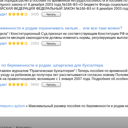
й порядок расчета пособия по временной нетрудоспособности и пособия по
льного закона от 8 декабря 2003 года №166-ФЗ «О бюджете Фонда социально
СИЙСКАЯ ФЕДЕРАЦИЯ ФЕДЕРАЛЬНЫЙ ЗАКОН №166-ФЗ от 8 декабря 2003 год
аудит
- 3435 -
ременности и родам ограничивать нельзя… или все-таки можно?
 дела" / Конституционный Суд признал не соответствующим Конституции РФ 
 шести месяцев законодатели должны изменить нормы, регулирующие выплат
аудит
- 2263 -
 по беременности и родам: шпаргалка для бухгалтера
авлен журналом "Практическая бухгалтерия" / Теперь пособия по временной
о уходу за ребенком до полутора лет рассчитываются согласно новому Полож
 на правоотношения, возникшие с 1 января 2007 года. Подробнее об особенн
аудит
- 5650 -
лтерия и аудит
»
Максимальный размер пособия по беременности и родам не
 статью
|
Контакты