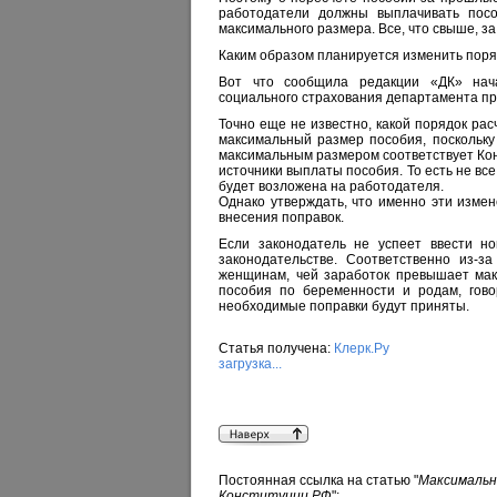
работодатели должны выплачивать посо
максимального размера. Все, что свыше, з
Каким образом планируется изменить поря
Вот что сообщила редакции «ДК» нача
социального страхования департамента п
Точно еще не известно, какой порядок рас
максимальный размер пособия, поскольку
максимальным размером соответствует Кон
источники выплаты пособия. То есть не вс
будет возложена на работодателя.
Однако утверждать, что именно эти измен
внесения поправок.
Если законодатель не успеет ввести но
законодательстве. Соответственно из-з
женщинам, чей заработок превышает макс
пособия по беременности и родам, гово
необходимые поправки будут приняты.
Статья получена:
Клерк.Ру
загрузка...
Постоянная ссылка на статью "
Максимальн
Конституции РФ
":