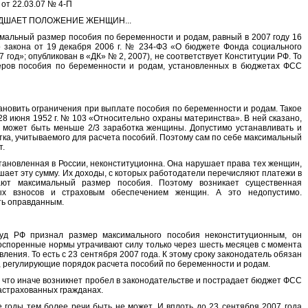
от 22.03.07 № 4-П
ДШАЕТ ПОЛОЖЕНИЕ ЖЕНЩИН...
имальный размер пособия по беременности и родам, равный в 2007 году 16
 закона от 19 декабря 2006 г. № 234-ФЗ «О бюджете Фонда социального
год»; опубликован в «ДК» № 2, 2007), не соответствует Конституции РФ. То
еров пособия по беременности и родам, установленных в бюджетах ФСС
ановить ограничения при выплате пособия по беременности и родам. Такое
8 июня 1952 г. № 103 «Относительно охраны материнства». В ней сказано,
 может быть меньше 2/3 заработка женщины. Допустимо устанавливать и
ка, учитываемого для расчета пособий. Поэтому сам по себе максимальный
т.
тановленная в России, неконституционна. Она нарушает права тех женщин,
ает эту сумму. Их доходы, с которых работодатели перечисляют платежи в
ют максимальный размер пособия. Поэтому возникает существенная
ых взносов и страховым обеспечением женщин. А это недопустимо.
ть оправданным.
уд РФ признал размер максимального пособия неконституционным, он
 оспоренные нормы утрачивают силу только через шесть месяцев с момента
ения. То есть с 23 сентября 2007 года. К этому сроку законодатель обязан
, регулирующие порядок расчета пособий по беременности и родам.
 что иначе возникнет пробел в законодательстве и пострадает бюджет ФСС
застрахованных гражданах.
 годы тем более речи быть не может. И вплоть до 23 сентября 2007 года