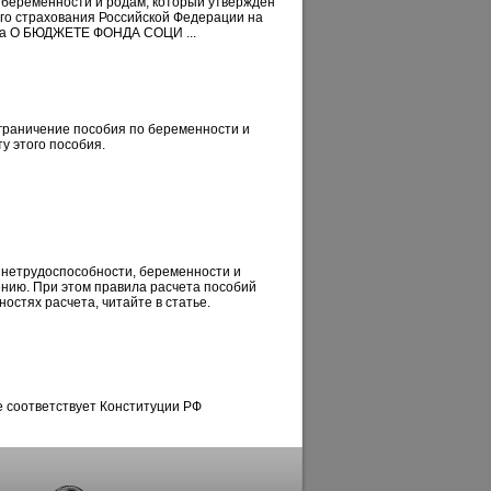
 беременности и родам, который утвержден
го страхования Российской Федерации на
а О БЮДЖЕТЕ ФОНДА СОЦИ ...
ограничение пособия по беременности и
у этого пособия.
 нетрудоспособности, беременности и
ению. При этом правила расчета пособий
остях расчета, читайте в статье.
 соответствует Конституции РФ