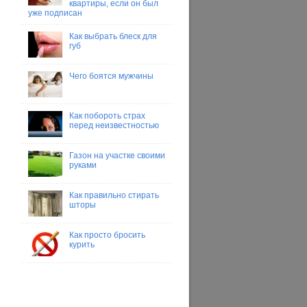
квартиры, если он был
уже подписан
Как выбрать блеск для
губ
Чего боятся мужчины
Как побороть страх
перед неизвестностью
Газон на участке своими
руками
Как правильно стирать
шторы
Как просто бросить
курить