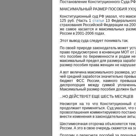
Постановление Конституционного Суда РФ 
МАКСИМАЛЬНЫЙ РАЗМЕР ПОСОБИЯ УХУ
Конституционный суд РФ указал, что макс
125 руб. (Часть 1
статьи
13 Федерального
страхования Российской Федерации на 2007 
же самое касается и максимальных разм
России в 2001-2006 годах.
Этот вывод суда следует понимать так.
По своей природе законодатель может уст
право предусмотрено в конвенции МОТ от 2
что пособие по беременности и родам не
максимальный предел для размера заработ
размер пособия права женщин не нарушае
А вот величина максимального размера, ус
чей средний заработок значительно превыш
бюджет ФСС России, намного превыша
диспропорция между суммой уплаченн
Максимальный размер пособия должен бы
...НО ДЕЙСТВУЕТ ЕЩЕ ШЕСТЬ МЕСЯЦЕВ
Несмотря на то что Конституционный с
продолжает применяться. Суд указал, что
провозглашения комментируемого постановл
внести изменения в законодательные акты
Шестимесячная отсрочка объясняется тем,
России. А это в свою очередь скажется на 
Поэтому о пересчете пособий за прошлые