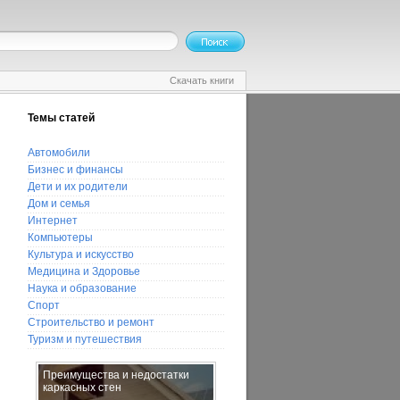
Скачать книги
Темы статей
Автомобили
Бизнес и финансы
Дети и их родители
Дом и семья
Интернет
Компьютеры
Культура и искусство
Медицина и Здоровье
Наука и образование
Спорт
Строительство и ремонт
Туризм и путешествия
Преимущества и недостатки
Как магнитные бури влияют на
каркасных стен
здоровье человека