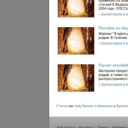
применяется новы
статьей 8 Федера
2004 год». РОС
»
Бухгалтерия и 
Пособие по бе
Журнал " В курсе
родам. В течение
»
Бухгалтерия и 
Расчет пособий
Материал предост
родам, а также п
распространяются
»
Бухгалтерия и 
Статья
на
тему
Бизнес и финансы
»
Бухга
Все статьи
|
Разделы
|
Поиск
|
Добавить