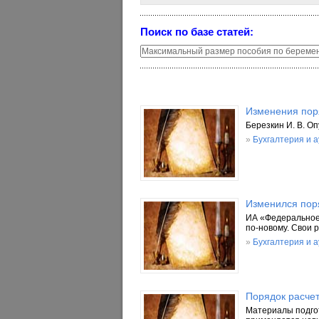
Поиск по базе статей:
Изменения пор
Березкин И. В. О
»
Бухгалтерия и 
Изменился пор
ИА «Федеральное 
по-новому. Свои 
»
Бухгалтерия и 
Порядок расче
Материалы подгот