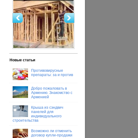
Новые статьи
Противовирусные
препараты: за и против
Добро пожаловать в
Армению. Знакомство с
Арменией
Крыша из сэндвич
панелей для
индивидуального
строительства
Возможно ли отменить
договор купли-продажи