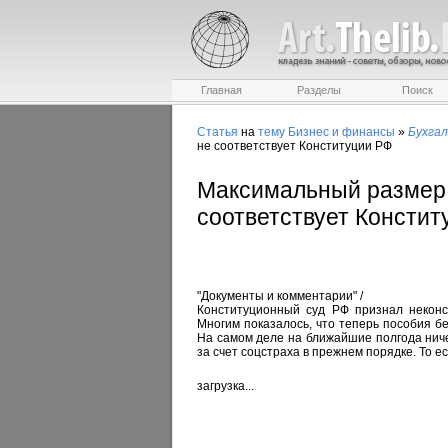
Главная
Разделы
Поиск
Статья
на
тему
Бизнес и финансы
»
Бухга
не соответствует Конституции РФ
Максимальный размер 
соответствует Констит
"Документы и комментарии" /
Конституционный суд РФ признал некон
Многим показалось, что теперь пособия 
На самом деле на ближайшие полгода нич
за счет соцстраха в прежнем порядке. То е
загрузка...