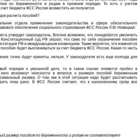
бия по беременности и родам в прежнем порядке. То есть с учетом
а счет бюджета ФСС России возместить не получится.
док расчета пособий?
льник отдела применения законодательства в сфере обязательного
равового обеспечения социального страхования ФСС России
Л.М. Новицкая
:
чета утвердит законодатель. Вполне возможно, что понадобится увеличить
 Конституционный суд РФ указал, что само по себе ограничение пособия
ституции РФ и международным конвенциям. Также вероятно, что изменятся
е пособие будет выплачиваться за счет бюджета ФСС России. Какая-то часть
ения точно будут приняты, нельзя. У законодателя есть еще полгода для
вый порядок к указанной дате, то в таком случае появится пробел в
а него возникнут неясности в вопросе о размере пособий беременным
имальный размер. О том, как в этой ситуации надо будет рассчитывать
рить пока рано. В ФСС России считают, что к назначенному сроку все
ый размер пособия по беременности и родам не соответствует