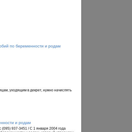
обий по беременности и родам
цам, уходящим в декрет, нужно начислять
енности и родам
095) 937-3451 / С 1 января 2004 года