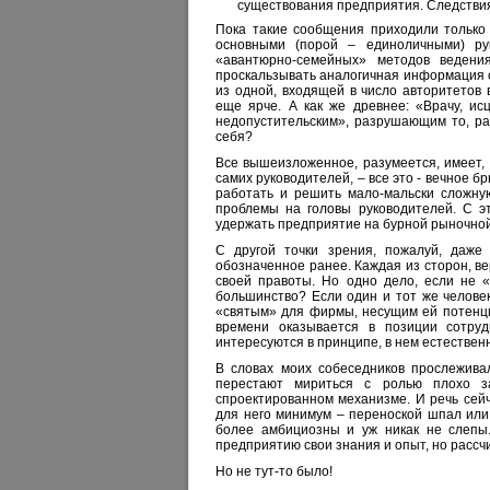
существования предприятия. Следствия 
Пока такие сообщения приходили только 
основными (порой – единоличными) ру
«авантюрно-семейных» методов ведени
проскальзывать аналогичная информация от
из одной, входящей в число авторитетов 
еще ярче. А как же древнее: «Врачу, ис
недопустительским», разрушающим то, ра
себя?
Все вышеизложенное, разумеется, имеет, 
самих руководителей, – все это - вечное 
работать и решить мало-мальски сложну
проблемы на головы руководителей. С эт
удержать предприятие на бурной рыночной
С другой точки зрения, пожалуй, даже 
обозначенное ранее. Каждая из сторон, 
своей правоты. Но одно дело, если не «
большинство? Если один и тот же челове
«святым» для фирмы, несущим ей потенци
времени оказывается в позиции сотру
интересуются в принципе, в нем естествен
В словах моих собеседников прослежива
перестают мириться с ролью плохо за
спроектированном механизме. И речь сейч
для него минимум – переноской шпал или 
более амбициозны и уж никак не слепы.
предприятию свои знания и опыт, но рассч
Но не тут-то было!