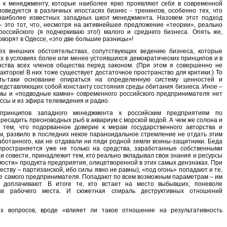
а к менеджменту, которые наиболее ярко проявляют себя в современной
поведуется в различных ипостасях бизнес - тренингов, особенно тех, что
 наиболее известных западных школ менеджмента. Назовем этот подход
– это тот, что, несмотря на активнейшее предложение «теории», реально
российского (я подчеркиваю это!) малого и среднего бизнеса. Опять же,
оворят в Одессе, «это две большие разницы»!
х внешних обстоятельствах, сопутствующих ведению бизнеса, которые
х в условиях более или менее устоявшихся демократических принципов и в
нства всех членов общества перед законом. (При этом я совершенно не
кторов! В них тоже существует достаточное пространство для критики.) То
ть-таки основание опираться на определенную систему ценностей и
едставляющих собой константу состояния среды обитания бизнеса. Иное –
емы и «подводные камни» современного российского предпринимателя нет
ессы и из эфира телевидения и радио.
принципов западного менеджмента к российским предприятиям по
ресадить пресноводных рыб в аквариум с морской водой. А чем же солона и
 тем, что подорванное доверие к мерам государственного авторства и
 развило в последних некое параноидальное стремление не отдать этим
ботанного, как не отдавали ни пяди родной земли воины-защитники. Беда
спространяется уже не только на средства, заработанные собственными
и и совести, принадлежит тем, кто реально вкладывал свои знания и ресурсы
ости» продукта предприятия, олицетворенной в этих самых дензнаках. При
еству – партизанской, ибо силы явно не равны), «под огонь» попадают и те,
роне самого предпринимателя. Попадают по всем возможным параметрам – им
 доплачивают. В итоге те, кто встает на место выбывших, поневоле
ике рабочего места. И сюжетная спираль деструктивных отношений
х вопросов, вроде «влияет ли такое отношение на результативность