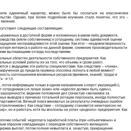
или единичный характер, можно было бы сослаться на классическое
льство. Однако, при более подробном изучении стало понятно, что это –
е явление.
исутствуют следующие составляющие:
выраженных в доступной форме и изложенных в каком-либо документе,
оводства (и/или собственника) к сотруднику, системы адекватной оценки
– ощущение несправедливости этой оценки. Как итог – неудовлетворенность
потеря интереса к работе на данной фирме, снижение производительности
 всеми вытекающими отсюда последствиями.
ельных областях деятельности собственного предприятия. Как
льных условий работы из-за того, что объемы и сроки работ,
ются с ведущими эти работы специалистами. Как следствие – «гонка»,
 Закрученная до предела пружина способна лопнуть в любой момент!
енность соотношением вложенных ресурсов (времени, знаний, труда) и
 - и т.п.
я, поток информации только в одном направлении («перст указующий»),
т сотрудников («я лучше знаю» или «идеолог должен быть один»),
 зашоренности, видение положения дел (зачастую «желаемое за
вных выводов о причинах тотальной ротации персонала, иногда полностью
партаментов. Вечный поиск виноватых за результаты очевидных ошибок
стрелочников»). Как следствие – сотруднику становится неинтересно не
ку», но и работать хотя бы вполсилы на успех «родного» предприятия. Как
почки событий: недоплата заработной платы (при «объективных» и
ным образом совпадающих с периодом собственного жилищного
держка выплат, потом полная невыплата и, зачастую, прекращение