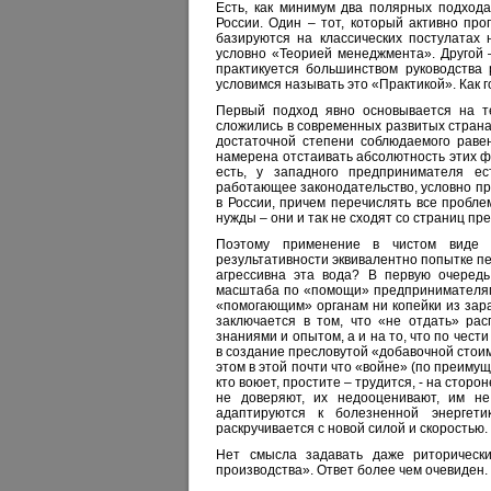
Есть, как минимум два полярных подход
России. Один – тот, который активно про
базируются на классических постулатах
условно «Теорией менеджмента». Другой 
практикуется большинством руководства 
условимся называть это «Практикой». Как г
Первый подход явно основывается на те
сложились в современных развитых страна
достаточной степени соблюдаемого раве
намерена отстаивать абсолютность этих фа
есть, у западного предпринимателя ес
работающее законодательство, условно пр
в России, причем перечислять все пробл
нужды – они и так не сходят со страниц пр
Поэтому применение в чистом виде 
результативности эквивалентно попытке пе
агрессивна эта вода? В первую очередь
масштаба по «помощи» предпринимателям,
«помогающим» органам ни копейки из зара
заключается в том, что «не отдать» ра
знаниями и опытом, а и на то, что по чест
в создание пресловутой «добавочной стоим
этом в этой почти что «войне» (по преимущ
кто воюет, простите – трудится, - на сто
не доверяют, их недооценивают, им не
адаптируются к болезненной энергет
раскручивается с новой силой и скоростью.
Нет смысла задавать даже риторически
производства». Ответ более чем очевиден.