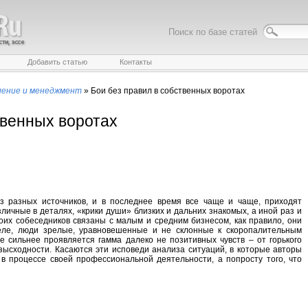
Поиск по базе статей
Добавить статью
Контакты
ление и менеджмент
»
Бои без правил в собственных воротах
твенных воротах
з разных источников, и в последнее время все чаще и чаще, приходят
зличные в деталях, «крики души» близких и дальних знакомых, а иной раз и
оих собеседников связаны с малым и средним бизнесом, как правило, они
еле, люди зрелые, уравновешенные и не склонные к скоропалительным
се сильнее проявляется гамма далеко не позитивных чувств – от горького
зысходности. Касаются эти исповеди анализа ситуаций, в которые авторы
в процессе своей профессиональной деятельности, а попросту того, что