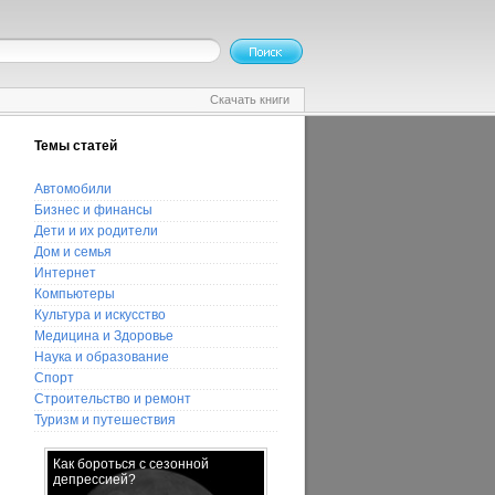
Скачать книги
Темы статей
Автомобили
Бизнес и финансы
Дети и их родители
Дом и семья
Интернет
Компьютеры
Культура и искусство
Медицина и Здоровье
Наука и образование
Спорт
Строительство и ремонт
Туризм и путешествия
Как бороться с сезонной
Как научить ребенка спать
депрессией?
отдельно