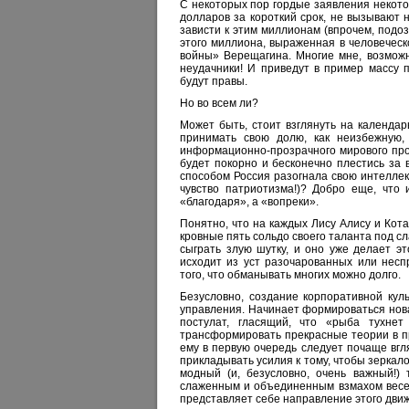
С некоторых пор гордые заявления некото
долларов за короткий срок, не вызывают 
зависти к этим миллионам (впрочем, подозре
этого миллиона, выраженная в человечес
войны» Верещагина. Многие мне, возможно
неудачники! И приведут в пример массу 
будут правы.
Но во всем ли?
Может быть, стоит взглянуть на календарь
принимать свою долю, как неизбежную,
информационно-прозрачного мирового про
будет покорно и бесконечно плестись за
способом Россия разогнала свою интеллект
чувство патриотизма!)? Добро еще, что
«благодаря», а «вопреки».
Понятно, что на каждых Лису Алису и Кота
кровные пять сольдо своего таланта под 
сыграть злую шутку, и оно уже делает э
исходит из уст разочарованных или нес
того, что обманывать многих можно долго.
Безусловно, создание корпоративной кул
управления. Начинает формироваться новая
постулат, гласящий, что «рыба тухне
трансформировать прекрасные теории в пр
ему в первую очередь следует почаще вгля
прикладывать усилия к тому, чтобы зеркал
модный (и, безусловно, очень важный!)
слаженным и объединенным взмахом весел
представляет себе направление этого дви