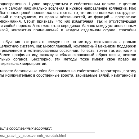
одновременно. Нужно определиться с собственными целями, с целями
ь им самому, максимально вовлекая в нужное направление коллектив. Ибо
твенных целей, нелепо жаловаться на то, что его не понимает сотрудник.
ний к сотрудникам, их прав и обязанностей, их функций – прекрасное
понимания. Стоит признать, что как избыточная, так и отсутствующая
 и любой перекос. А вот «золотая середина», баланс между установленным
ивой, контекстно применяемый в каждом отдельном случае, способны
- обучения выстраивать следует не по методу «затыкания» аврально
целостную систему, как многоплановый, комплексный механизм поддержки
тремленном и мотивированном состоянии. То есть, точно так же, как и в
более профилактику, закалку и сбалансированный образ жизни, нежели
ольных органов. Бесспорно, эти методы тоже имеют свое право на
нтикризисных мероприятий.
ям вести бесконечные «бои без правил» на собственной территории, потому
олы исключительно в собственные ворота, забиваемые вялой, измотанной и
вил в собственных воротах
":