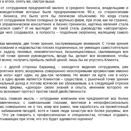
и итоги, опять же, смотри выше.
от сотрудников предприятий малого и среднего бизнеса, владельцами и
ководителями которых были предприниматели 90-х, со стереотипами
я бизнеса, это было хотя бы логически объяснимо. Но когда стала
 сотрудников более солидных (и крупных) фирм, при этом, как ни странно,
в управленческом консалтинге и бизнес-тренингах, картина явления стала
целися сам!»? И не выглядит ли такой стиль руководства «авторитарно-
ди чего создавался, а попросту – подобным скорпиону, жалящему самого
как минимум, две точки зрения, заслуживающие внимания. С точки зрения
брюзжание и недовольство плохих подчиненных, не умеющих самостоятельно
ю задачу, ленивых, некомпетентных, безынициативных, сваливающих все
ой точки зрения руководитель, вроде бы, делает все возможное, чтобы
 волне, получить прибыль любой ценой, лишь бы не упустить Клиента.
– с другой стороны баррикад, - находится видение сотрудников, уже
вероятнее всего, вооружена совершенно неоспоримыми аргументами именно
в ногу» идет один, ну два-три человека. Но может ли идти «не в ногу»
к в одно время является Клиентом – существом, с рыночной точки зрения
альный доход и потому всячески ею ублажаемым, а в следующий отрезок
дника фирмы, «донора» своих знаний и опыта, мнением которого не
но возникает протест против такой двойственности.
лась главная мысль – сотрудники компании или предприятия все более
винченных, с завязанными глазами, винтиков в непрофессионально
ас совершенно не о тех, кому все равно, чем заработать на прожиточный
забиванием гвоздей, хотя и такие люди зачастую все более разумны, все
 Что уж говорить о профессионалах и специалистах, готовых отдавать
итывающих при этом, что это будет адекватно оценено!