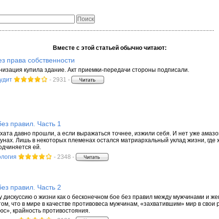
Вместе с этой статьей обычно читают:
з права собственности
изация купила здание. Акт приемки-передачи стороны подписали.
аудит
- 2931 -
без правил. Часть 1
ата давно прошли, а если выражаться точнее, изжили себя. И нет уже амаз
кунах. Лишь в некоторых племенах остался матриархальный уклад жизни, где 
одчиняется ей.
ология
- 2348 -
без правил. Часть 2
дискуссию о жизни как о бесконечном бое без правил между мужчинами и же
том, что в мире в качестве противовеса мужчинам, «захватившим» мир в свои
люс», крайность противостояния.