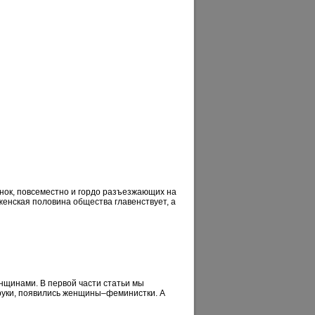
онок, повсеместно и гордо разъезжающих на
женская половина общества главенствует, а
нщинами. В первой части статьи мы
 руки, появились женщины–феминистки. А