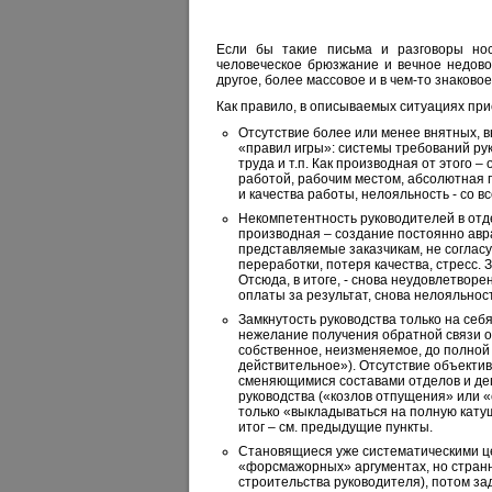
Если бы такие письма и разговоры нос
человеческое брюзжание и вечное недово
другое, более массовое и в чем-то знаково
Как правило, в описываемых ситуациях пр
Отсутствие более или менее внятных, 
«правил игры»: системы требований рук
труда и т.п. Как производная от этого 
работой, рабочим местом, абсолютная 
и качества работы, нелояльность - со
Некомпетентность руководителей в отд
производная – создание постоянно авра
представляемые заказчикам, не согласу
переработки, потеря качества, стресс.
Отсюда, в итоге, - снова неудовлетвор
оплаты за результат, снова нелояльность
Замкнутость руководства только на себ
нежелание получения обратной связи о
собственное, неизменяемое, до полной
действительное»). Отсутствие объекти
сменяющимися составами отделов и де
руководства («козлов отпущения» или «
только «выкладываться на полную катуш
итог – см. предыдущие пункты.
Становящиеся уже систематическими це
«форсмажорных» аргументах, но стран
строительства руководителя), потом за