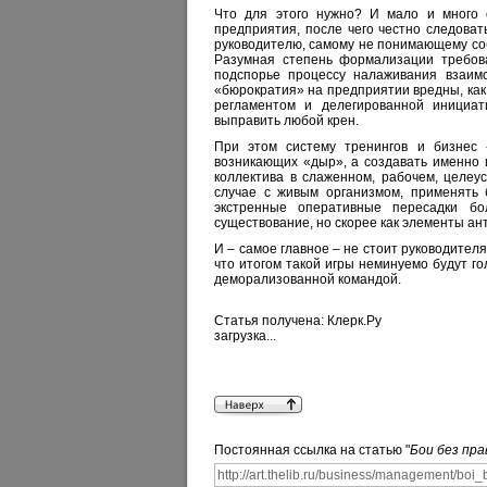
Что для этого нужно? И мало и много 
предприятия, после чего честно следоват
руководителю, самому не понимающему собс
Разумная степень формализации требова
подспорье процессу налаживания взаимо
«бюрократия» на предприятии вредны, как
регламентом и делегированной инициат
выправить любой крен.
При этом систему тренингов и бизнес 
возникающих «дыр», а создавать именно 
коллектива в слаженном, рабочем, целеус
случае с живым организмом, применять 
экстренные оперативные пересадки б
существование, но скорее как элементы а
И – самое главное – не стоит руководител
что итогом такой игры неминуемо будут г
деморализованной командой.
Статья получена: Клерк.Ру
загрузка...
Постоянная ссылка на статью "
Бои без пра