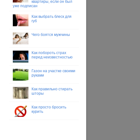
квартиры, если он был
уже подписан
Как выбрать блеск для
губ
Чего боятся мужчины
Как побороть страх
перед неизвестностью
Газон на участке своими
руками
Как правильно стирать
шторы
Как просто бросить
курить