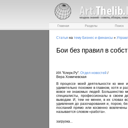
Главная
Разделы
Поиск
Статья
на
тему
Бизнес и финансы
»
Управ
Бои без правил в собс
ИА "Клерк.Ру".
Отдел новостей
/
Вера Хомичевская
В процессе моей деятельности ко мне и
удивительно похожие в главном, хотя и ра
вовсе не знакомых людей. Большинство м
специалисты, профессионалы в своем д
выводам. И, тем не менее, в их словах в
удивления до разочарования и, порою, бе
посланий прямо или косвенно вовлечены 
называется словом «работа».
загрузка...