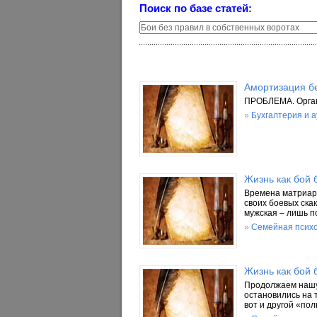
Поиск по базе статей:
Амортизация бе
ПРОБЛЕМА. Орган
»
Бухгалтерия и 
Жизнь как бой 
Времена матриарх
своих боевых ска
мужская – лишь п
»
Семейная псих
Жизнь как бой 
Продолжаем нашу 
остановились на 
вот и другой «по