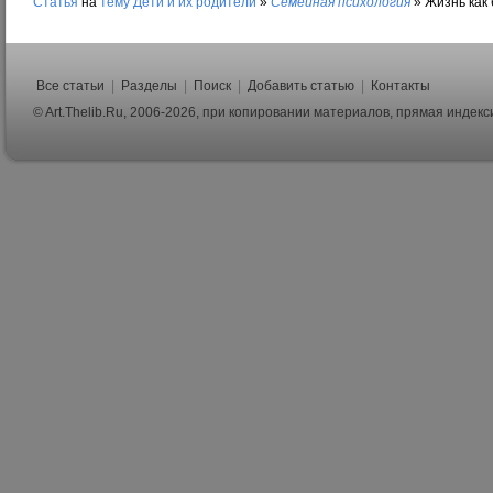
Статья
на
тему
Дети и их родители
»
Семейная психология
»
Жизнь как 
Все статьи
|
Разделы
|
Поиск
|
Добавить статью
|
Контакты
© Art.Thelib.Ru, 2006-2026, при копировании материалов, прямая индек