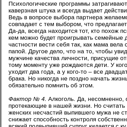
Психологические программы затрагивают
каверзная штука и всегда выдает действ
Ведь в вопросе выбора партнера желаемо
совпадает с тем выбором, что предлагае
Да-да, всегда находится тот, кто похож п
кем можно будет проигрывать семейные 
частности вести себя так, как мама вела 
папой. Другое дело, что на то, чтобы ув
мужчине качества личности, присущие отц
тому моменту уже рождаются дети. У кого
уходит два года, а у кого-то – все двадца
брака. Но никогда не поздно начать жизн
обязательно помнить об этом.
Фактор № 4.
Алкоголь.
Да, несомненно, 
протекающие в нашей жизни. Но считать
женских несчастий выпившего мужа не с
снижает способность контроля собственн
всякий подвыпивший супруг кидается с к