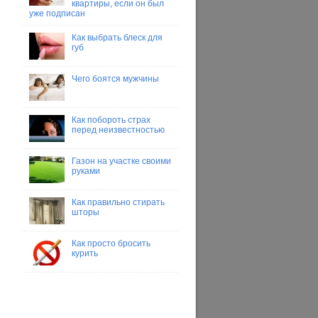
квартиры, если он был
уже подписан
Как выбрать блеск для
губ
Чего боятся мужчины
Как побороть страх
перед неизвестностью
Газон на участке своими
руками
Как правильно стирать
шторы
Как просто бросить
курить