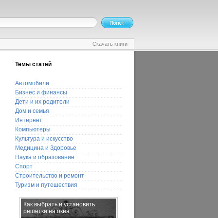
Скачать книги
Темы статей
Автомобили
Бизнес и финансы
Дети и их родители
Дом и семья
Интернет
Компьютеры
Культура и искусство
Медицина и Здоровье
Наука и образование
Спорт
Строительство и ремонт
Туризм и путешествия
Как выбрать и установить
Если муж пристрастился к
решетки на окна
алкоголю