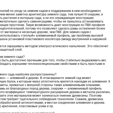
силий по уходу за зимним садом и поддержанию в нем необходимого
чем менее заметна архитектура зимнего сада, тем лучше! И снаружи, и
ь растения и интерьер сада, а не его ограждающие конструкции.
желательно сделать самонесущими, чтобы не пришлось устанавливать
ющие простенки. Такую возможность дают конструкции из ПВХ-профиля
едпочтительней, потому что позволяет сделать рамы остекления более
от материал и несколько дороже, чем ПВХ. Для зимних садов с
 использовать «теплый» алюминиевый профиль, где проблема высокой
шена установкой пластикового изолятора (между внутренней и наружной
ется окрашивать методом электростатического напыления. Это обеспечит
защитный слой.
ам зимнего сада?
 быть достаточно прочными для того, чтобы стабильно выдерживать вес
обладать хорошими теплоизоляционными свойствами и быть простыми в
имнего сада наиболее распространены?
юз» — алюминий и дерево. В этом варианте зимний сад может
щих балок, к которым через уплотнитель крепятся накладки из алюминия. К
акеты, прижатые с внешней стороны также алюминиевыми планками.
амы из благородных пород дерева, снаружи — алюминиевый профиль
, что коэффициент температурного расширения дерева и металла различен,
такте этих материалов может начинаться гниение древесины. Поэтому
стем требуют тщательного соблюдения технологии. Скажем, древесина
обработанной антисептиками, в местах соединения алюминия и дерева
крепления, пластиковые усики и пр.