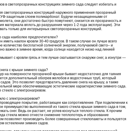
ов в светопрозрачных конструкциях зимнего сада следует избегать и
ля светопрозрачных конструкций наружного применения прозрачный
й УФ-защитным слоем поликарбонат. Будучи незащищенными от
олета, они достаточно быстро помутнеют, снизится их прозрачность и
ция материала вплоть до разрушения через 1-2 года эксплуатации). Эти
ать только для интерьерных светопрозрачных конструкций.
го сада наиболее предпочтителен?
иметь наклон кровли 30-40 градусов. В таком случае он лучше всего
е количество бесплатной солнечной энергии, получаемой свето– и
о важно в зимнее время, когда солнце находится низко над линией
смывает с кровли грязь и тем лучше скатывается снаружи снег, а изнутри —
снега с крыши зимнего сада?
ур на поверхности прозрачной крыши бывает недостаточно для таяния
ается дополнительный обогрев желобов и водосточных труб, который
 садов. Это позволит предотвратить давление снега на крышу, а также
ительной мере обеспечивающую эстетические характеристики зимнего сада.
 стекло с электронагревом.
кло с электронагревом?
проводящее покрытие, работающее как сопротивление. При подключении к
ое преимущество выполненной из такого стекла крыши зимнего сада в том,
жать снег. Ведь он растает, не успев коснуться теплого стекла. К прочим
ида стекла можно отнести снижение теплопотерь и образование
вом позволяет производить более совершенные стеклопакеты и пользуется
ом остеклении зимних садов.