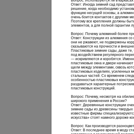
Вопрос: Используются ли в каркасах
Ответ:
Иногда зимний сад представл
решение, когда необходимо установ
функцию несущей основы, а алюмини
очень боится контактов с другими м
Поэтому все крепления должны быть
элементов, а для полной гарантии 
Вопрос: Почему алюминий более пре
Ответ:
Конструкции из алюминия со 
они не ржавеют, не подвержены кор
сказываются на прочности и внешне
Пластиковые зимние сады, даже те,
под воздействием регулярного пер
— искривляются и коробятся. Именно
пластиковые окна и двери начинают
щели между элементами, сквозь кот
пластиковых изделиях, усиленных м
стальных частей. Со временем след
особенностью пластиковых констру
раздаваться характерные потрескив
пластиковых конструкций.
Вопрос: Почему, несмотря на обили
широкого применения в России?
Ответ:
Деревянные конструкции очен
зимние сады из древесины твердых 
известные фирмы специализируются
искусства» стоят намного дороже к
Вопрос: Как производятся разноцве
Ответ:
В последнее время в моду ст