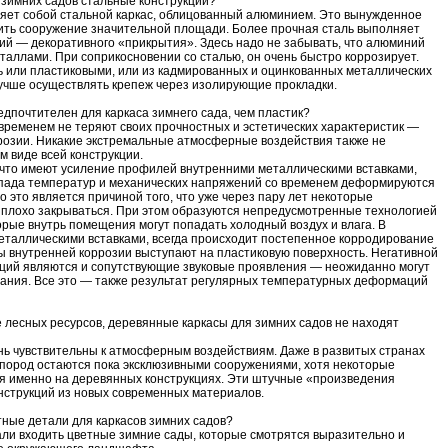
 зимних садов стальные конструкции?
яет собой стальной каркас, облицованный алюминием. Это вынужденное
ить сооружение значительной площади. Более прочная сталь выполняет
й — декоративного «прикрытия». Здесь надо не забывать, что алюминий
еталлами. При соприкосновении со сталью, он очень быстро коррозирует.
 или пластиковыми, или из кадмированных и оцинкованных металлических
лучше осуществлять крепеж через изолирующие прокладки.
дпочтителен для каркаса зимнего сада, чем пластик?
временем не теряют своих прочностных и эстетических характеристик —
розии. Никакие экстремальные атмосферные воздействия также не
м виде всей конструкции.
 что имеют усиление профилей внутренними металлическими вставками,
епада температур и механических напряжений со временем деформируются
 это является причиной того, что уже через пару лет некоторые
 плохо закрываться. При этом образуются непредусмотренные технологией
орые внутрь помещения могут попадать холодный воздух и влага. В
еталлическими вставками, всегда происходит постепенное корродирование
ы внутренней коррозии выступают на пластиковую поверхность. Негативной
кций являются и сопутствующие звуковые проявления — неожиданно могут
ания. Все это — также результат регулярных температурных деформаций
е лесных ресурсов, деревянные каркасы для зимних садов не находят
ь чувствительны к атмосферным воздействиям. Даже в развитых странах
пород остаются пока эксклюзивными сооружениями, хотя некоторые
 именно на деревянных конструкциях. Эти штучные «произведения
онструкций из новых современных материалов.
тные детали для каркасов зимних садов?
али входить цветные зимние сады, которые смотрятся выразительно и