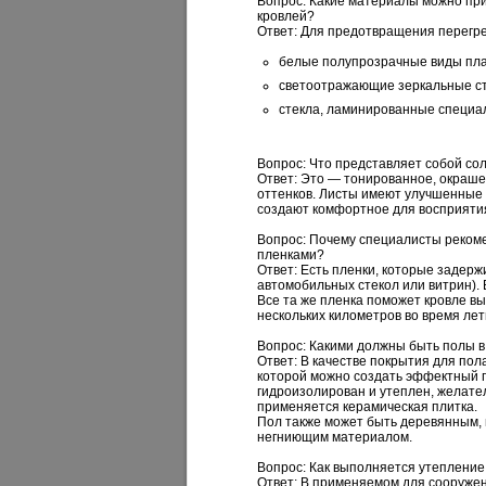
Вопрос: Какие материалы можно пр
кровлей?
Ответ:
Для предотвращения перегре
белые полупрозрачные виды пла
светоотражающие зеркальные ст
стекла, ламинированные специа
Вопрос: Что представляет собой со
Ответ:
Это — тонированное, окрашен
оттенков. Листы имеют улучшенные 
создают комфортное для восприятия
Вопрос: Почему специалисты реком
пленками?
Ответ:
Есть пленки, которые задержи
автомобильных стекол или витрин). 
Все та же пленка поможет кровле в
нескольких километров во время лет
Вопрос: Какими должны быть полы в
Ответ:
В качестве покрытия для пол
которой можно создать эффектный г
гидроизолирован и утеплен, желател
применяется керамическая плитка.
Пол также может быть деревянным,
негниющим материалом.
Вопрос: Как выполняется утепление
Ответ:
В применяемом для сооружен