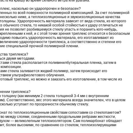
асть на крышу во время сильного ветра или урагана.
плекс, насколько он ударопрочен и безопасен?
пленных по всей поверхности полимерной композицией. За счет полимерной
несколько ниже, а теплоизоляционные и звукоизоляционные качества
 толщины. Ударопрочность материала зависит от вида стекла, из которого
з обычного стекла, то никакой особой стойкостью к удару отличаться не
я не позволит разбившемуся стеклу упасть и поранить кого-нибудь,
икрепленными к ней, и с этой точки зрения триплекс относится к безопасным
одимо повысить ударопрочность материала, его изготавливают из
величению ударопрочности триплекса, а соответственно и степени его
ние специальной прочной полимерной пленки.
дства триплекса?
ься двумя методами.
стами стекла располагается поливинилбутиральная пленка, затем в
 композиции.
тами стекла заливается жидкий полимер, затем происходит его
ствием ультрафиолетового облучения.
отовый триплекс, но можно и заказать его изготовление, в том числе из
енении триплекса?
 толщину (как минимум 2 стекла толщиной 3-4 мм с внутренним
). Соответственно, вес этого материала всегда значителен, что в целом
сколько уступает по прозрачности обычному стеклу.
онат по теплоизоляционным свойствам сопоставим со стеклопакетом?
тво между слоями, соединенными продольными ребрами жесткости,
воздухом — великолепным теплоизолятором. Сам поликарбонат обладает
ит, более высокими, по сравнению со стеклом, теплоизолирующими