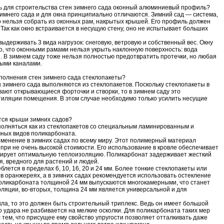
ь для строительства стен зимнего сада оконный алюминиевый профиль?
него сада и для окна принципиально отличаются. Зимний сад — система,
о нельзя собрать из оконных рам, накрытых крышей. Его профиль должен
 Так как окно встраивается в несущую стену, оно не испытывает больших
держивать 3 вида нагрузок: снеговую, ветровую и собственный вес. Окну
о, что оконными рамами нельзя укрыть наклонную поверхность: вода
 В зимнем саду тоже нельзя полностью предотвратить протечки, но любая
ными каналами.
полнения стен зимнего сада стеклопакеты?
 зимнего сада выполняются из стеклопакетов. Поскольку стеклопакеты в
вают открывающиеся форточки и створки, то в зимнем саду это
тиляции помещения. В этом случае необходимо только усилить несущие
тся крыши зимних садов?
олняться как из стеклопакетов со специальным ламинированным и
чных видов поликарбоната.
менение в зимних садах по всему миру. Этот полимерный материал
 при не очень высокой стоимости. Его использование в кровле обеспечивает
тирует оптимальную теплоизоляцию. Поликарбонат задерживает жесткий
, вредного для растений и людей.
лется в пределах 6, 10, 16, 20 и 24 мм. Более тонкие стеклопакеты или
в оранжереях, а в зимних садах рекомендуется использовать остекление
 поликарбоната толщиной 24 мм выпускаются многокамерными, что станет
ляции, во-вторых, толщина 24 мм является универсальной и для
кла, то это должен быть строительный триплекс. Ведь он имеет большой
о удара не разбивается на мелкие осколки. Для поликарбоната таких мер
с тем, что присущее ему свойство упругости позволяет отталкивать даже