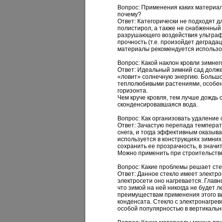
Вопрос: Применения каких материал
почему?
Ответ:
Категорически не подходят д
полистирол, а также не снабженны
разрушающего воздействия ультрафи
прочность (т.е. произойдет деграда
материалы рекомендуется использов
Вопрос: Какой наклон кровли зимне
Ответ:
Идеальный зимний сад должен 
«ловит» солнечную энергию. Большо
теплолюбивыми растениями, особенн
горизонта.
Чем круче кровля, тем лучше дождь 
сконденсировавшаяся вода.
Вопрос: Как организовать удаление 
Ответ:
Зачастую перепада температ
снега, и тогда эффективным оказыв
используется в конструкциях зимних
сохранить ее прозрачность, в знач
Можно применить при строительстве
Вопрос: Какие проблемы решает сте
Ответ:
Данное стекло имеет электро
электросети оно нагревается. Главн
что зимой на ней никогда не будет ле
преимуществам применения этого в
конденсата. Стекло с электронагре
особой популярностью в вертикальн