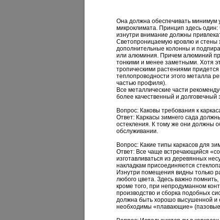
Она должна обеспечивать минимум у
микроклимата. Принцип здесь один: 
изнутри внимание должны привлекат
Светопроницаемую кровлю и стены 
дополнительные колонны и подпира
или алюминия. Причем алюминий пр
тонкими и менее заметными. Хотя эт
тропическими растениями придется
теплопроводности этого металла ре
частью профиля).
Все металлические части рекоменду
более качественный и долговечный 
Вопрос: Каковы требования к каркас
Ответ:
Каркасы зимнего сада должны
остекления. К тому же они должны 
обслуживании.
Вопрос: Какие типы каркасов для з
Ответ:
Все чаще встречающийся «со
изготавливаться из деревянных несу
накладкам присоединяются стеклоп
Изнутри помещения видны только р
любого цвета. Здесь важно помнить
кроме того, при непродуманном кон
производство и сборка подобных си
должна быть хорошо высушенной и 
необходимы «плавающие» (пазовые) 