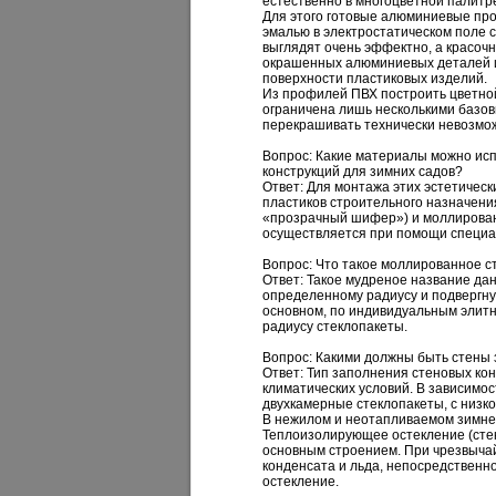
естественно в многоцветной палит
Для этого готовые алюминиевые пр
эмалью в электростатическом поле 
выглядят очень эффектно, а красоч
окрашенных алюминиевых деталей и
поверхности пластиковых изделий.
Из профилей ПВХ построить цветно
ограничена лишь несколькими базов
перекрашивать технически невозмо
Вопрос: Какие материалы можно исп
конструкций для зимних садов?
Ответ:
Для монтажа этих эстетическ
пластиков строительного назначени
«прозрачный шифер») и моллирован
осуществляется при помощи специа
Вопрос: Что такое моллированное с
Ответ:
Такое мудреное название дано
определенному радиусу и подвергнут
основном, по индивидуальным элитны
радиусу стеклопакеты.
Вопрос: Какими должны быть стены 
Ответ:
Тип заполнения стеновых кон
климатических условий. В зависимо
двухкамерные стеклопакеты, с низк
В нежилом и неотапливаемом зимне
Теплоизолирующее остекление (стек
основным строением. При чрезвыча
конденсата и льда, непосредственн
остекление.