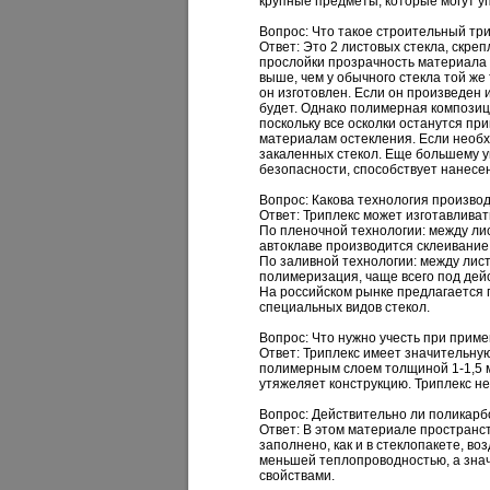
крупные предметы, которые могут уп
Вопрос: Что такое строительный три
Ответ:
Это 2 листовых стекла, скре
прослойки прозрачность материала 
выше, чем у обычного стекла той же
он изготовлен. Если он произведен и
будет. Однако полимерная композици
поскольку все осколки останутся пр
материалам остекления. Если необх
закаленных стекол. Еще большему у
безопасности, способствует нанесе
Вопрос: Какова технология произво
Ответ:
Триплекс может изготавливат
По пленочной технологии: между ли
автоклаве производится склеивание
По заливной технологии: между лис
полимеризация, чаще всего под дей
На российском рынке предлагается г
специальных видов стекол.
Вопрос: Что нужно учесть при прим
Ответ:
Триплекс имеет значительную
полимерным слоем толщиной 1-1,5 мм
утяжеляет конструкцию. Триплекс не
Вопрос: Действительно ли поликарб
Ответ:
В этом материале пространс
заполнено, как и в стеклопакете, 
меньшей теплопроводностью, а знач
свойствами.