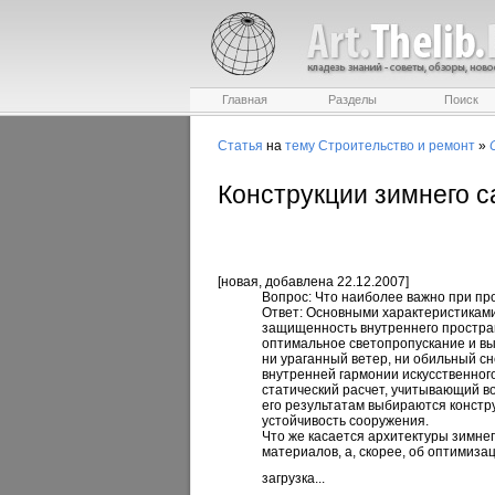
Главная
Разделы
Поиск
Статья
на
тему
Строительство и ремонт
»
Конструкции зимнего с
[
новая
, добавлена 22.12.2007]
Вопрос: Что наиболее важно при пр
Ответ:
Основными характеристиками 
защищенность внутреннего пространс
оптимальное светопропускание и в
ни ураганный ветер, ни обильный с
внутренней гармонии искусственного
статический расчет, учитывающий во
его результатам выбираются конст
устойчивость сооружения.
Что же касается архитектуры зимнег
материалов, а, скорее, об оптимиза
загрузка...