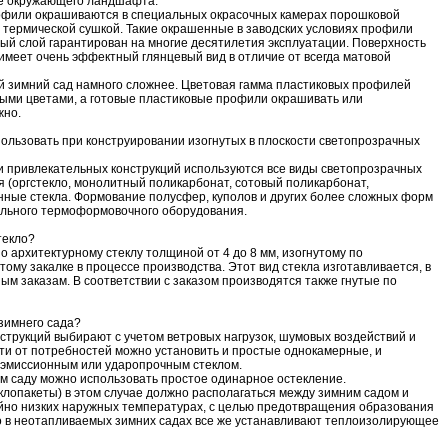
ре окружающего ландшафта.
офили окрашиваются в специальных окрасочных камерах порошковой
с термической сушкой. Такие окрашенные в заводских условиях профили
ный слой гарантирован на многие десятилетия эксплуатации. Поверхность
меет очень эффектный глянцевый вид в отличие от всегда матовой
й зимний сад намного сложнее. Цветовая гамма пластиковых профилей
ыми цветами, а готовые пластиковые профили окрашивать или
жно.
ользовать при конструировании изогнутых в плоскости светопрозрачных
и привлекательных конструкций используются все виды светопрозрачных
я (оргстекло, монолитный поликарбонат, сотовый поликарбонат,
ные стекла. Формование полусфер, куполов и других более сложных форм
льного термоформовочного оборудования.
текло?
 архитектурному стеклу толщиной от 4 до 8 мм, изогнутому по
ому закалке в процессе производства. Этот вид стекла изготавливается, в
м заказам. В соответствии с заказом производятся также гнутые по
зимнего сада?
струкций выбирают с учетом ветровых нагрузок, шумовых воздействий и
сти от потребностей можно установить и простые однокамерные, и
оэмиссионным или ударопрочным стеклом.
м саду можно использовать простое одинарное остекление.
лопакеты) в этом случае должно располагаться между зимним садом и
йно низких наружных температурах, с целью предотвращения образования
о в неотапливаемых зимних садах все же устанавливают теплоизолирующее