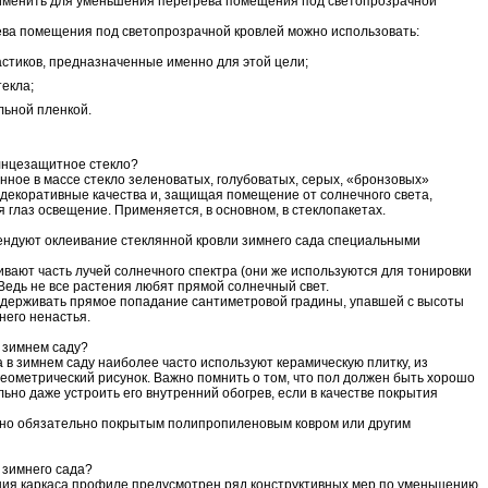
именить для уменьшения перегрева помещения под светопрозрачной
ва помещения под светопрозрачной кровлей можно использовать:
стиков, предназначенные именно для этой цели;
екла;
льной пленкой.
лнцезащитное стекло?
ное в массе стекло зеленоватых, голубоватых, серых, «бронзовых»
декоративные качества и, защищая помещение от солнечного света,
 глаз освещение. Применяется, в основном, в стеклопакетах.
ендуют оклеивание стеклянной кровли зимнего сада специальными
вают часть лучей солнечного спектра (они же используются для тонировки
Ведь не все растения любят прямой солнечный свет.
ыдерживать прямое попадание сантиметровой градины, упавшей с высоты
него ненастья.
 зимнем саду?
а в зимнем саду наиболее часто используют керамическую плитку, из
еометрический рисунок. Важно помнить о том, что пол должен быть хорошо
ьно даже устроить его внутренний обогрев, если в качестве покрытия
 но обязательно покрытым полипропиленовым ковром или другим
 зимнего сада?
ия каркаса профиле предусмотрен ряд конструктивных мер по уменьшению