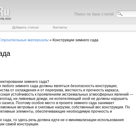
Поиск по базе статей
Добавить статью
Контакты
Строительные материалы
»
Конструкции зимнего сада
ада
оектировании зимнего сада?
любого зимнего сада должны являться безопасность конструкции,
тва от охлаждения и от перегрева, жесткость и прочность каркаса,
ысокая устойчивость к проявлениям экстремальных атмосферных явлений —
негопад, ни ливневые дожди, ни испепеляющий зной не должны нарушить
 оазиса. Поэтому особое место в проекте зимнего сада занимает
зможные ветровые и снеговые нагрузки, собственный вес конструкции. По
руктивные элементы, обеспечивающие необходимую прочность и
о сада, то здесь речь должна идти не о минимализации использования
ции самой конструкции.