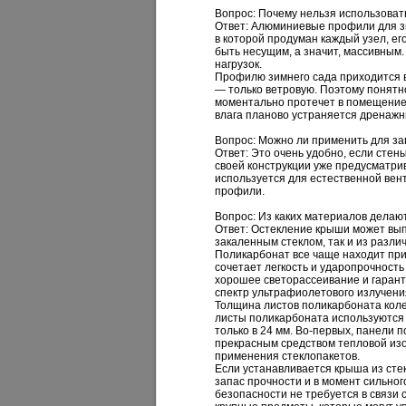
Вопрос: Почему нельзя использоват
Ответ:
Алюминиевые профили для зим
в которой продуман каждый узел, ег
быть несущим, а значит, массивным.
нагрузок.
Профилю зимнего сада приходится вы
— только ветровую. Поэтому понятн
моментально протечет в помещение.
влага планово устраняется дренаж
Вопрос: Можно ли применить для за
Ответ:
Это очень удобно, если стены
своей конструкции уже предусматри
используется для естественной вен
профили.
Вопрос: Из каких материалов делаю
Ответ:
Остекление крыши может вып
закаленным стеклом, так и из разли
Поликарбонат все чаще находит при
сочетает легкость и ударопрочность
хорошее светорассеивание и гаран
спектр ультрафиолетового излучения
Толщина листов поликарбоната колеб
листы поликарбоната используются 
только в 24 мм. Во-первых, панели
прекрасным средством тепловой изо
применения стеклопакетов.
Если устанавливается крыша из сте
запас прочности и в момент сильног
безопасности не требуется в связи 