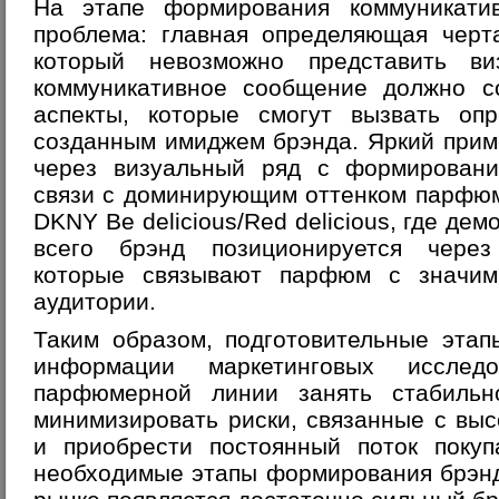
На этапе формирования коммуникатив
проблема: главная определяющая черт
который невозможно представить виз
коммуникативное сообщение должно с
аспекты, которые смогут вызвать оп
созданным имиджем брэнда. Яркий прим
через визуальный ряд с формировани
связи с доминирующим оттенком парфюм
DKNY
Be
delicious/
Red
delicious
, где дем
всего брэнд позиционируется через
которые связывают парфюм с значим
аудитории.
Таким образом, подготовительные этап
информации маркетинговых исследо
парфюмерной линии занять стабильн
минимизировать риски, связанные с выс
и приобрести постоянный поток покуп
необходимые этапы формирования брэн