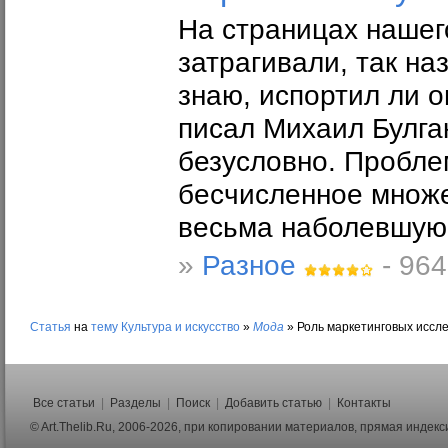
На страницах нашег
затрагивали, так на
знаю, испортил ли о
писал Михаил Булгак
безусловно. Проблем
бесчисленное множе
весьма наболевшую
»
Разное
- 964
Статья
на
тему
Культура и искусство
»
Мода
»
Роль маркетинговых иссл
Все статьи
|
Разделы
|
Поиск
|
Добавить статью
|
Контакты
© Art.Thelib.Ru, 2006-2026, при копировании материалов, прямая индек