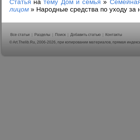
Статья
на
тему
Дом и семья
»
Семейная
лицом
»
Народные средства по уходу за 
Все статьи
|
Разделы
|
Поиск
|
Добавить статью
|
Контакты
© Art.Thelib.Ru, 2006-2026, при копировании материалов, прямая индек