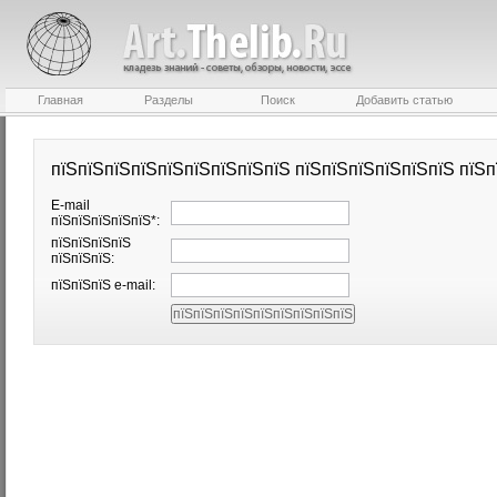
Главная
Разделы
Поиск
Добавить статью
пїЅпїЅпїЅпїЅпїЅпїЅпїЅпїЅпїЅ пїЅпїЅпїЅпїЅпїЅпїЅ пїЅп
E-mail
пїЅпїЅпїЅпїЅпїЅ*:
пїЅпїЅпїЅпїЅ
пїЅпїЅпїЅ:
пїЅпїЅпїЅ e-mail: