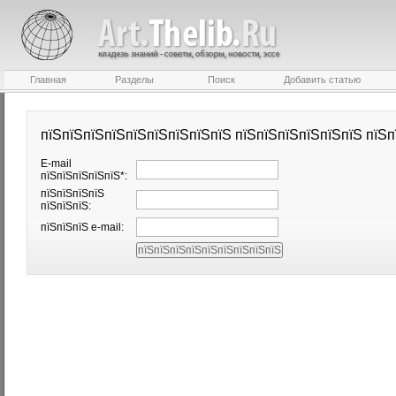
Главная
Разделы
Поиск
Добавить статью
пїЅпїЅпїЅпїЅпїЅпїЅпїЅпїЅпїЅ пїЅпїЅпїЅпїЅпїЅпїЅ пїЅп
E-mail
пїЅпїЅпїЅпїЅпїЅ*:
пїЅпїЅпїЅпїЅ
пїЅпїЅпїЅ:
пїЅпїЅпїЅ e-mail: