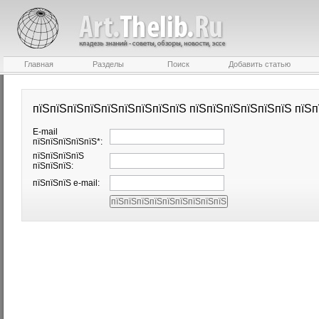
Главная
Разделы
Поиск
Добавить статью
пїЅпїЅпїЅпїЅпїЅпїЅпїЅпїЅпїЅ пїЅпїЅпїЅпїЅпїЅпїЅ пїЅп
E-mail
пїЅпїЅпїЅпїЅпїЅ*:
пїЅпїЅпїЅпїЅ
пїЅпїЅпїЅ:
пїЅпїЅпїЅ e-mail: