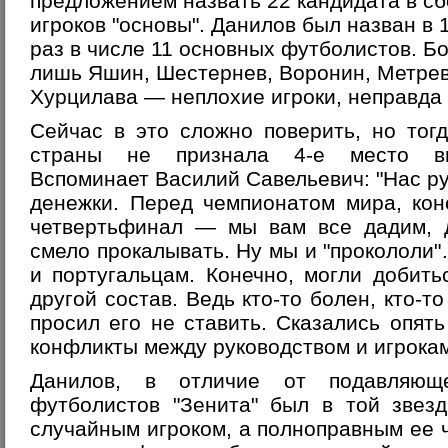
предложением назвать 22 кандидата в сб
игроков "основы". Данилов был назван в 1
раз в числе 11 основных футболистов. Б
лишь Яшин, Шестернев, Воронин, Метрев
Хурцилава — неплохие игроки, неправда 
Сейчас в это сложно поверить, но тог
страны не признала 4-е место вы
Вспоминает Василий Савельевич: "Нас ру
денежки. Перед чемпионатом мира, кон
четвертьфинал — мы вам все дадим, 
смело прокалывать. Ну мы и "прокололи"
и португальцам. Конечно, могли добит
другой состав. Ведь кто-то болен, кто-то
просил его не ставить. Сказались опят
конфликты между руководством и игрокам
Данилов, в отличие от подавляюще
футболистов "Зенита" был в той звез
случайным игроком, а полноправным ее ч