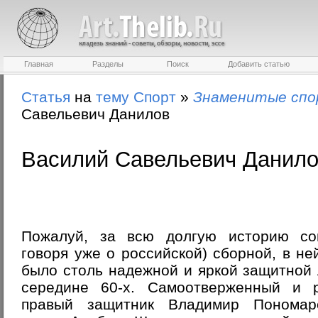
Главная
Разделы
Поиск
Добавить статью
Статья
на
тему
Спорт
»
Знаменитые сп
Савельевич Данилов
Василий Савельевич Данил
Пожалуй, за всю долгую историю сов
говоря уже о российской) сборной, в не
было столь надежной и яркой защитной 
середине 60-х. Самоотверженный и р
правый защитник Владимир Пономар