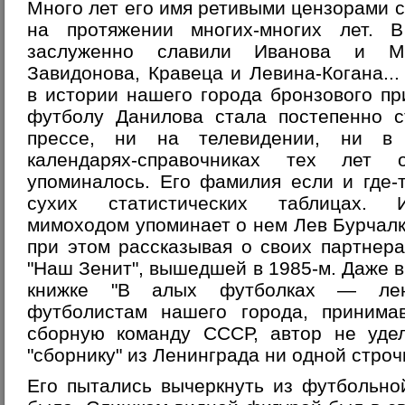
Много лет его имя ретивыми цензорами 
на протяжении многих-многих лет. 
заслуженно славили Иванова и М
Завидонова, Кравеца и Левина-Когана..
в истории нашего города бронзового п
футболу Данилова стала постепенно с
прессе, ни на телевидении, ни в 
календарях-справочниках тех лет
упоминалось. Его фамилия если и где-т
сухих статистических таблицах. И
мимоходом упоминает о нем Лев Бурчалк
при этом рассказывая о своих партнерах
"Наш Зенит", вышедшей в 1985-м. Даже в
книжке "В алых футболках — лени
футболистам нашего города, принима
сборную команду СССР, автор не уде
"сборнику" из Ленинграда ни одной строч
Его пытались вычеркнуть из футбольно