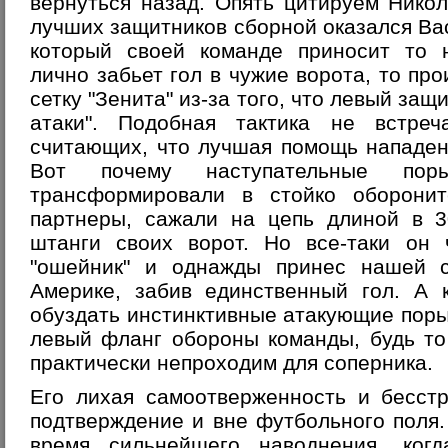
вернуться назад. Опять цитируем Нико
лучших защитников сборной оказался Вас
который своей команде приносит то
лично забьет гол в чужие ворота, то про
сетку "Зенита" из-за того, что левый защ
атаки". Подобная тактика не встреч
считающих, что лучшая помощь нападен
Вот почему наступательные пор
трансформировали в стойко оборонит
партнеры, сажали на цепь длиной в 
штанги своих ворот. Но все-таки он 
"ошейник" и однажды принес нашей 
Америке, забив единственный гол. А 
обуздать инстинктивные атакующие поры
левый фланг обороны команды, будь то
практически непроходим для соперника.
Его лихая самоотверженность и бесст
подтверждение и вне футбольного поля. 
время сильнейшего наводнения, ког