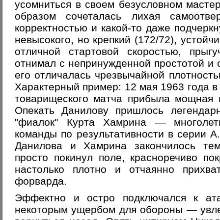
усомниться в своем безусловном масте
образом сочеталась лихая самоотве
корректностью и какой-то даже подчеркн
невысокого, но крепкий (172/72), устой
отличной стартовой скоростью, прыгу
отнимал с непринужденной простотой и о
его отличалась чрезвычайной плотност
Характерный пример: 12 мая 1963 года в
товарищеского матча прибыла мощная и
Опекать Данилову пришлось легендарн
"фиалок" Курта Хамрина — многолет
команды по результативности в серии А
Данилова и Хамрина закончилось те
просто покинул поле, красноречиво по
настолько плотно и отчаянно прихва
форварда.
Эффектно и остро подключался к ата
некоторым ущербом для обороны — увле