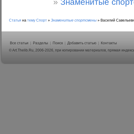
»
Знаменитые спор
Статья
на
тему
Спорт
»
Знаменитые спортсмены
»
Василий Савельев
Все статьи
|
Разделы
|
Поиск
|
Добавить статью
|
Контакты
© Art.Thelib.Ru, 2006-2026, при копировании материалов, прямая индек