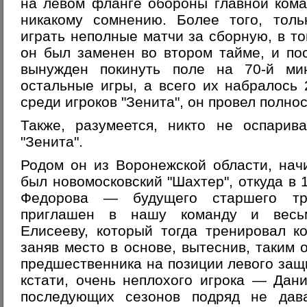
на левом фланге обороны главной ком
никакому сомнению. Более того, тол
играть неполные матчи за сборную, в то
он был заменен во втором тайме, и по
вынужден покинуть поле на 70-й мин
остальные игры, а всего их набралось 
среди игроков "Зенита", он провел полно
Также, разумеется, никто не оспарив
"Зенита".
Родом он из Воронежской области, нач
был новомосковский "Шахтер", откуда в 
Федорова — будущего старшего т
приглашен в нашу команду и весьм
Елисееву, который тогда тренировал к
заняв место в основе, вытеснив, таким 
предшественника на позиции левого защ
кстати, очень неплохого игрока — Дан
последующих сезонов подряд не дав