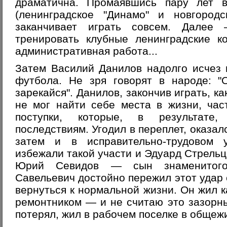
драматична. Промаявшись пару лет 
(ленинградское "Динамо" и новгородс
заканчивает играть совсем. Далее
тренировать клубные ленинградские к
административная работа...
Затем Василий Данилов надолго исчез 
футбола. Не зря говорят в народе: 
зарекайся". Данилов, закончив играть, ка
не мог найти себе места в жизни, ча
поступки, которые, в результате
последствиям. Угодил в переплет, оказал
затем и в исправительно-трудовом 
избежали такой участи и Эдуард Стрельц
Юрий Севидов — сын знаменитого
Савельевич достойно пережил этот удар 
вернуться к нормальной жизни. Он жил к
ремонтником — и не считаю это зазорн
потерял, жил в рабочем поселке в общежи