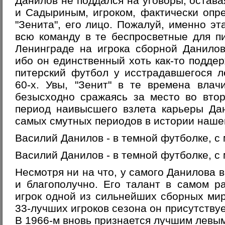
Данилов не поддался на уговоры, остава
и Садыриным, игроком, фактически опр
"Зенита", его лицо. Пожалуй, именно эт
всю команду в те беспросветные для п
Ленинграде на игрока сборной Данилов
ибо он единственный хоть как-то поддер
питерский футбол у исстрадавшегося л
60-х. Увы, "Зенит" в те времена влач
безысходно сражаясь за место во втор
период наивысшего взлета карьеры Да
самых смутных периодов в истории нашег
Василий Данилов - в темной футболке, с
Василий Данилов - в темной футболке, с 
Несмотря ни на что, у самого Данилова 
и благополучно. Его талант в самом р
игрок одной из сильнейших сборных мир
33-лучших игроков сезона он присутству
В 1966-м вновь признается лучшим левы